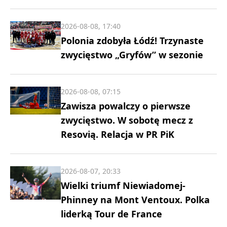
2026-08-08, 17:40
Polonia zdobyła Łódź! Trzynaste
zwycięstwo „Gryfów” w sezonie
2026-08-08, 07:15
Zawisza powalczy o pierwsze
zwycięstwo. W sobotę mecz z
Resovią. Relacja w PR PiK
2026-08-07, 20:33
Wielki triumf Niewiadomej-
Phinney na Mont Ventoux. Polka
liderką Tour de France