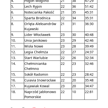
4.
Pogoń Mogilno
21
38
47:29
5.
Lech Rypin
22
36
51:42
6.
Notecianka Pakość
21
35
45:31
7.
Sparta Brodnica
22
34
35:31
8.
Orlęta Aleksandrów
21
31
36:30
Kujawski
9.
Lider Włocławek
23
30
40:48
10.
Unia Janikowo
23
29
42:46
11.
Wisła Nowe
23
28
39:49
12.
Legia Chełmża
22
27
24:37
13.
Start Warlubie
22
26
32:34
14.
Chełminianka
22
23
32:46
Chełmno
15.
Sokół Radomin
22
23
28:42
16.
Cuiavia Inowrocław
22
20
35:48
17.
Kujawiak Kowal
23
20
34:47
18.
Naprzód Jabłonowo
22
10
22:81
Pomorskie