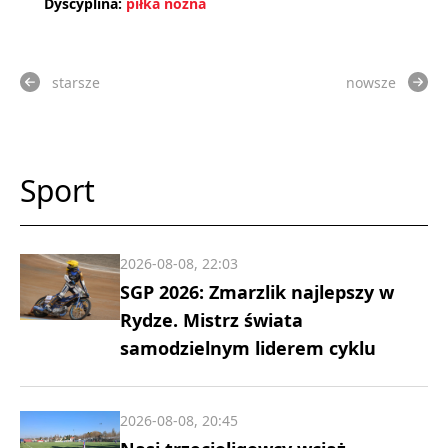
Dyscyplina:
piłka nożna
starsze
nowsze
Sport
2026-08-08, 22:03
SGP 2026: Zmarzlik najlepszy w
Rydze. Mistrz świata
samodzielnym liderem cyklu
2026-08-08, 20:45