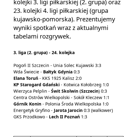
kolejki 3. ligi piłkarskiej (2. grupa) oraz
23. kolejki 4. ligi piłkarskiej (grupa
kujawsko-pomorska). Prezentujemy
wyniki spotkań wraz z aktualnymi
tabelami rozgrywek.
3. liga (2. grupa) - 24. kolejka
Pogoń II Szczecin - Unia Solec Kujawski 3:3
Wda Świecie -
Bałtyk Gdynia
0:3
Elana Toruń
- KKS 1925 Kalisz 2:0
KP Starogard Gdański
- Kotwica Kołobrzeg 1:0
Wierzyca Pelplin -
Świt Skolwin (Szczecin
) 0:3
Centra Ostrów Wielkopolski - Sokół Kleczew 1:1
Górnik Konin
- Polonia Środa Wielkopolska 1:0
Energetyk Gryfino -
Jarota Jarocin
0:3 (walkower)
GKS Przodkowo -
Lech II Poznań
1:3