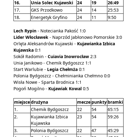
16.
Unia Solec Kujawski
24
19
26:49
17.
GKS Przodkowo
24
14
25:53
18.
Energetyk Gryfino
24
11
9:50
Lech Rypin
- Notecianka Pakość 1:0
Lider Włocławek
- Naprzód Jabłonowo Pomorskie 3:0
Orlęta Aleksandrów Kujawski -
Kujawianka Izbica
Kujawska
0:1
Sokół Radomin -
Cuiavia Inowrocław
2:3
Unia Janikowo - Chemik Bydgoszcz 1:1
Start Warlubie -
Legia Chełmża
0:1
Polonia Bydgoszcz - Chełminianka Chełmno 0:0
Wisła Nowe - Sparta Brodnica 1:1
Pogoń Mogilno -
Kujawiak Kowal
0:5
miejsce
drużyna
mecze
punkty
bramki
1.
Chemik Bydgoszcz
22
54
65:15
2.
Kujawianka Izbica
23
54
59:26
Kujawska
3.
Polonia Bydgoszcz
22
47
45:29