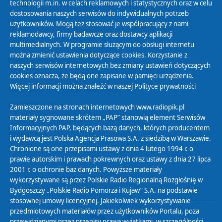
technologii m.in. w celach reklamowych i statystycznych oraz w celu
30
01
02
03
04
05
06
dostosowania naszych serwisów do indywidualnych potrzeb
użytkowników. Mogą też stosować je współpracujący z nami
reklamodawcy, firmy badawcze oraz dostawcy aplikacji
multimedialnych. W programie służącym do obsługi internetu
można zmienić ustawienia dotyczące cookies. Korzystanie z
Polityka Prywatności
naszych serwisów internetowych bez zmiany ustawień dotyczących
Zasady korzystania z Serwisu
cookies oznacza, że będą one zapisane w pamięci urządzenia.
Więcej informacji można znaleźć w naszej
Polityce prywatności
Organizacje Pożytku Publicznego
Cyfryzacja DAB+
Zamieszczone na stronach internetowych www.radiopik.pl
materiały sygnowane skrótem „PAP” stanowią element Serwisów
Polityka ochrony danych osobowych
Informacyjnych PAP, będących bazą danych, których producentem
Abonament
i wydawcą jest Polska Agencja Prasowa S.A. z siedzibą w Warszawie.
Zamówienia publiczne
Chronione są one przepisami ustawy z dnia 4 lutego 1994 r. o
prawie autorskim i prawach pokrewnych oraz ustawy z dnia 27 lipca
2001 r. o ochronie baz danych. Powyższe materiały
Biuletyn Informacji Publicznej
wykorzystywane są przez Polskie Radio Regionalną Rozgłośnię w
Bydgoszczy „Polskie Radio Pomorza i Kujaw” S.A. na podstawie
stosownej umowy licencyjnej. Jakiekolwiek wykorzystywanie
przedmiotowych materiałów przez użytkowników Portalu, poza
przewidzianymi przez przepisy prawa wyjątkami, w szczególności