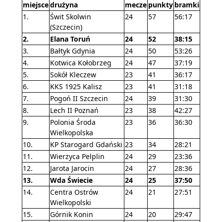
miejsce
drużyna
mecze
punkty
bramki
1.
Świt Skolwin
24
57
56:17
(Szczecin)
2.
Elana Toruń
24
52
38:15
3.
Bałtyk Gdynia
24
50
53:26
4.
Kotwica Kołobrzeg
24
47
37:19
5.
Sokół Kleczew
23
41
36:17
6.
KKS 1925 Kalisz
23
41
31:18
7.
Pogoń II Szczecin
24
39
31:30
8.
Lech II Poznań
23
38
42:27
9.
Polonia Środa
23
36
36:30
Wielkopolska
10.
KP Starogard Gdański
23
34
28:21
11.
Wierzyca Pelplin
24
29
23:36
12.
Jarota Jarocin
24
27
28:36
13.
Wda Świecie
24
25
37:50
14.
Centra Ostrów
24
21
27:51
Wielkopolski
15.
Górnik Konin
24
20
29:47