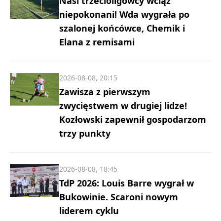
Nasi trzecioligowcy wciąż
niepokonani! Wda wygrała po
szalonej końcówce, Chemik i
Elana z remisami
2026-08-08, 20:15
Zawisza z pierwszym
zwycięstwem w drugiej lidze!
Kozłowski zapewnił gospodarzom
trzy punkty
2026-08-08, 18:45
TdP 2026: Louis Barre wygrał w
Bukowinie. Scaroni nowym
liderem cyklu