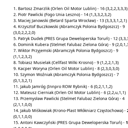
1. Bartosz Zmarzlik (Orlen Oil Motor Lublin) - 16 (3,2,2,3,3,3)
2. Piotr Pawlicki (Fogo Unia Leszno) - 14 (1,3,3,2,3,2)
3. Maciej Janowski (Betard Sparta Wrocław) - 13 (3,3,3,1,2,1)
4. Krzysztof Buczkowski (Abramczyk Polonia Bydgoszcz) - 9
(3,0,2,2,2,0)
5. Patryk Dudek (PRES Grupa Deweloperska Toruń) - 12 (3,3,3
6. Dominik Kubera (Stelmet Falubaz Zielona Góra) - 9 (2,0,1,
7. Wiktor Przyjemski (Abramczyk Polonia Bydgoszcz) - 9
(1,1,2,3,2)
8. Tobiasz Musielak (Cellfast Wilki Krosno) - 9 (1,2,2,1,3)
9. Kacper Woryna (Orlen Oil Motor Lublin) - 8 (2,3,0,3,0)
10. Szymon Woźniak (Abramczyk Polonia Bydgoszcz) - 7
(0,1,3,2,1)
11. Jakub Jamróg (Innpro ROW Rybnik) - 6 (0,2,1,1,2)
12. Mateusz Cierniak (Orlen Oil Motor Lublin) - 6 (2,2,u,1,1)
13. Przemysław Pawlicki (Stelmet Falubaz Zielona Góra) - 4
(2,1,1,0,0)
14. Jakub Miśkowiak (Krono-Plast Włókniarz Częstochowa) -
(0,1,1,0,0)
15.
Antoni Kawczyński (PRES Grupa Deweloperska Toruń) -
1