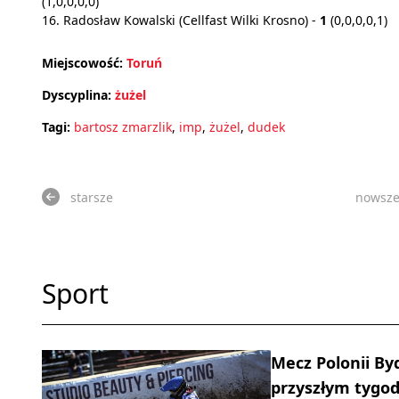
(1,0,0,0,0)
16.
Radosław Kowalski (Cellfast Wilki Krosno) -
1
(0,0,0,0,1)
Miejscowość:
Toruń
Dyscyplina:
żużel
Tagi:
bartosz zmarzlik
,
imp
,
żużel
,
dudek
starsze
nowsz
Sport
Mecz Polonii By
przyszłym tygo