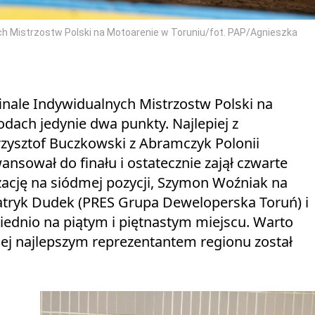
ch Mistrzostw Polski na Motoarenie w Toruniu/fot. PAP/Agnieszka
inale Indywidualnych Mistrzostw Polski na
dach jedynie dwa punkty. Najlepiej z
zysztof Buczkowski z Abramczyk Polonii
sował do finału i ostatecznie zajął czwarte
zację na siódmej pozycji, Szymon Woźniak na
Patryk Dudek (PRES Grupa Deweloperska Toruń) i
ednio na piątym i piętnastym miejscu. Warto
lnej najlepszym reprezentantem regionu został