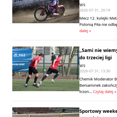
WS
2026-07-31, 20:19
Mecz 12. kolejki Met
Polonią Piła nie od
dalej »
„Sami nie wiemy
do trzeciej ligi
WS
2026-07-31, 13:30
Chemik Moderator Byd
Beniaminek zakończ
trzon…
Czytaj dalej »
Sportowy weeken