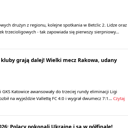
ych drużyn z regionu, kolejne spotkania w Betclic 2. Lidze oraz
k trzecioligowych - tak zapowiada się pierwszy sierpniowy…
e kluby grają dalej! Wielki mecz Rakowa, udany
GKS Katowice awansowały do trzeciej rundy eliminacji Ligi
ozbił na wyjeździe Vallettę FC 4:0 i wygrał dwumecz 7:1…
Czytaj
6: Polacy pokonali Ukrainę i są w półfinale!