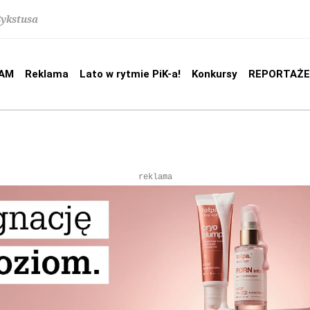
Sykstusa
AM
Reklama
Lato w rytmie PiK-a!
Konkursy
REPORTAŻE
reklama