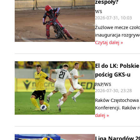
zespoły?
WS
2026-07-31, 10:03
Żużlowe mecze czołow
inauguracja rozgrywe
Czytaj dalej »
El do LK: Polski
pościg GKS-u
PAP/WS
2026-07-30, 23:28
Raków Częstochowa i 
Konferencji. Raków r
dalej »
Liga Narodów 202