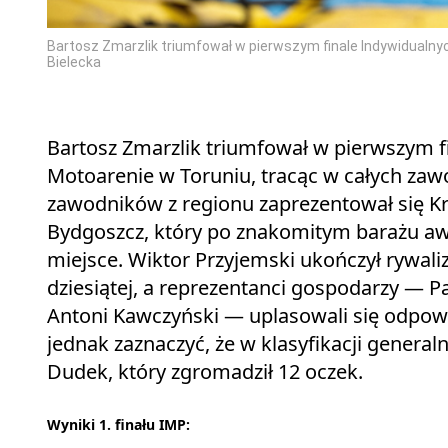
Bartosz Zmarzlik triumfował w pierwszym finale Indywidualny
Bielecka
Bartosz Zmarzlik triumfował w pierwszym f
Motoarenie w Toruniu, tracąc w całych zawo
zawodników z regionu zaprezentował się Kr
Bydgoszcz, który po znakomitym barażu awan
miejsce. Wiktor Przyjemski ukończył rywali
dziesiątej, a reprezentanci gospodarzy — 
Antoni Kawczyński — uplasowali się odpowi
jednak zaznaczyć, że w klasyfikacji genera
Dudek, który zgromadził 12 oczek.
Wyniki 1. finału IMP: