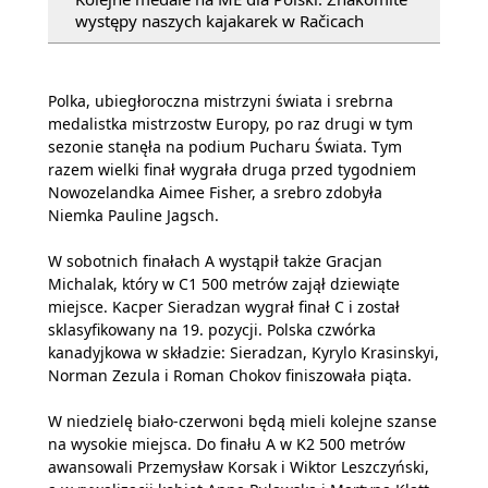
występy naszych kajakarek w Račicach
Polka, ubiegłoroczna mistrzyni świata i srebrna
medalistka mistrzostw Europy, po raz drugi w tym
sezonie stanęła na podium Pucharu Świata. Tym
razem wielki finał wygrała druga przed tygodniem
Nowozelandka Aimee Fisher, a srebro zdobyła
Niemka Pauline Jagsch.
W sobotnich finałach A wystąpił także Gracjan
Michalak, który w C1 500 metrów zajął dziewiąte
miejsce. Kacper Sieradzan wygrał finał C i został
sklasyfikowany na 19. pozycji. Polska czwórka
kanadyjkowa w składzie: Sieradzan, Kyrylo Krasinskyi,
Norman Zezula i Roman Chokov finiszowała piąta.
W niedzielę biało-czerwoni będą mieli kolejne szanse
na wysokie miejsca. Do finału A w K2 500 metrów
awansowali Przemysław Korsak i Wiktor Leszczyński,