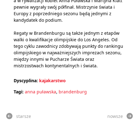
a w rywalizacji kobiet Anna Puławska i Martyna Klatt
pewnie wygrały swój półfinał. Mistrzynie świata i
Europy z poprzedniego sezonu będą jednymi z
kandydatek do podium.
Regaty w Brandenburgu są także jednym z etapów
walki o kwalifikacje olimpijskie do Los Angeles. Od
tego cyklu zawodnicy zdobywają punkty do rankingu
olimpijskiego w najważniejszych imprezach sezonu,
między innymi w Pucharze Świata oraz
mistrzostwach kontynentalnych i świata.
Dyscyplina:
kajakarstwo
Tagi:
anna puławska
,
brandenburg
starsze
nowsze