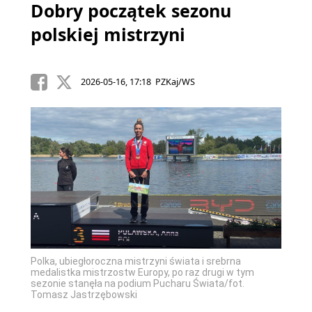
Dobry początek sezonu
polskiej mistrzyni
2026-05-16, 17:18 PZKaj/WS
Polka, ubiegłoroczna mistrzyni świata i srebrna
medalistka mistrzostw Europy, po raz drugi w tym
sezonie stanęła na podium Pucharu Świata/fot.
Tomasz Jastrzębowski