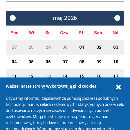
maj 2026
Pon.
Wt.
Śr.
Czw.
Pt.
Sob.
Nd.
27
28
29
30
01
02
03
04
05
06
07
08
09
10
11
12
13
14
15
16
17
Ważne: nasze strony wykorzystują pliki cookies.
18
19
20
21
22
23
24
Używamy informacji zapisanych za pomocą cookies i podobnych
technologii m.in. w celach reklamowych i statystycznych oraz w celu
25
26
27
28
29
30
31
dostosowania naszych serwisów do indywidualnych potrzeb
użytkowników. Mogą też stosować je współpracujący z nami
reklamodawcy, firmy badawcze oraz dostawcy aplikacji
multimedialnych. W programie służącym do obsługi internetu