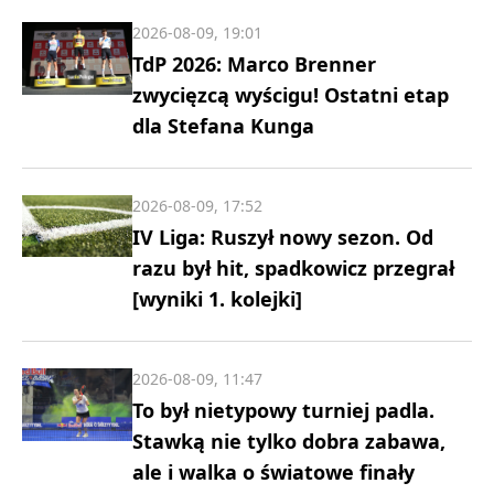
2026-08-09, 19:01
TdP 2026: Marco Brenner
zwycięzcą wyścigu! Ostatni etap
dla Stefana Kunga
2026-08-09, 17:52
IV Liga: Ruszył nowy sezon. Od
razu był hit, spadkowicz przegrał
[wyniki 1. kolejki]
2026-08-09, 11:47
To był nietypowy turniej padla.
Stawką nie tylko dobra zabawa,
ale i walka o światowe finały