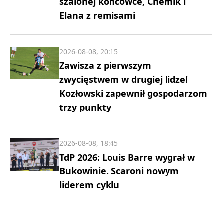
szalonej końcówce, Chemik i
Elana z remisami
2026-08-08, 20:15
Zawisza z pierwszym
zwycięstwem w drugiej lidze!
Kozłowski zapewnił gospodarzom
trzy punkty
2026-08-08, 18:45
TdP 2026: Louis Barre wygrał w
Bukowinie. Scaroni nowym
liderem cyklu