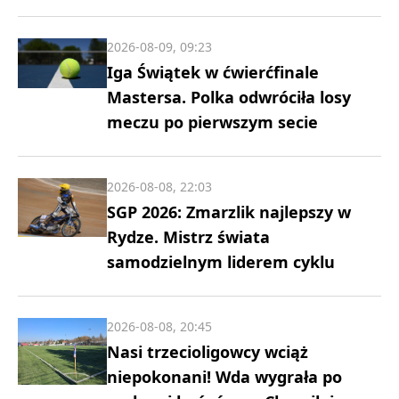
2026-08-09, 09:23
Iga Świątek w ćwierćfinale
Mastersa. Polka odwróciła losy
meczu po pierwszym secie
2026-08-08, 22:03
SGP 2026: Zmarzlik najlepszy w
Rydze. Mistrz świata
samodzielnym liderem cyklu
2026-08-08, 20:45
Nasi trzecioligowcy wciąż
niepokonani! Wda wygrała po