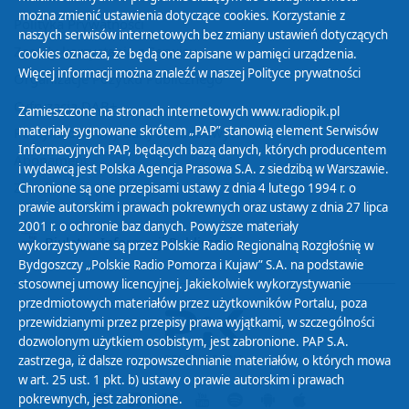
można zmienić ustawienia dotyczące cookies. Korzystanie z
Polityka Prywatności
naszych serwisów internetowych bez zmiany ustawień dotyczących
Zasady korzystania z Serwisu
cookies oznacza, że będą one zapisane w pamięci urządzenia.
Więcej informacji można znaleźć w naszej
Polityce prywatności
Organizacje Pożytku Publicznego
Cyfryzacja DAB+
Zamieszczone na stronach internetowych www.radiopik.pl
materiały sygnowane skrótem „PAP” stanowią element Serwisów
Polityka ochrony danych osobowych
Informacyjnych PAP, będących bazą danych, których producentem
Abonament
i wydawcą jest Polska Agencja Prasowa S.A. z siedzibą w Warszawie.
Zamówienia publiczne
Chronione są one przepisami ustawy z dnia 4 lutego 1994 r. o
prawie autorskim i prawach pokrewnych oraz ustawy z dnia 27 lipca
2001 r. o ochronie baz danych. Powyższe materiały
Biuletyn Informacji Publicznej
wykorzystywane są przez Polskie Radio Regionalną Rozgłośnię w
Bydgoszczy „Polskie Radio Pomorza i Kujaw” S.A. na podstawie
stosownej umowy licencyjnej. Jakiekolwiek wykorzystywanie
przedmiotowych materiałów przez użytkowników Portalu, poza
przewidzianymi przez przepisy prawa wyjątkami, w szczególności
dozwolonym użytkiem osobistym, jest zabronione. PAP S.A.
zastrzega, iż dalsze rozpowszechnianie materiałów, o których mowa
w art. 25 ust. 1 pkt. b) ustawy o prawie autorskim i prawach
pokrewnych, jest zabronione.