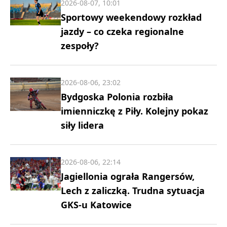
2026-08-07, 10:01
Sportowy weekendowy rozkład
jazdy – co czeka regionalne
zespoły?
2026-08-06, 23:02
Bydgoska Polonia rozbiła
imienniczkę z Piły. Kolejny pokaz
siły lidera
2026-08-06, 22:14
Jagiellonia ograła Rangersów,
Lech z zaliczką. Trudna sytuacja
GKS-u Katowice