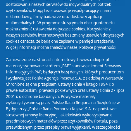
dostosowania naszych serwisów do indywidualnych potrzeb
użytkowników. Mogą też stosować je współpracujący z nami
reklamodawcy, firmy badawcze oraz dostawcy aplikacji
multimedialnych. W programie służącym do obsługi internetu
można zmienić ustawienia dotyczące cookies. Korzystanie z
Polityka Prywatności
naszych serwisów internetowych bez zmiany ustawień dotyczących
Zasady korzystania z Serwisu
cookies oznacza, że będą one zapisane w pamięci urządzenia.
Więcej informacji można znaleźć w naszej
Polityce prywatności
Organizacje Pożytku Publicznego
Cyfryzacja DAB+
Zamieszczone na stronach internetowych www.radiopik.pl
materiały sygnowane skrótem „PAP” stanowią element Serwisów
Polityka ochrony danych osobowych
Informacyjnych PAP, będących bazą danych, których producentem
Abonament
i wydawcą jest Polska Agencja Prasowa S.A. z siedzibą w Warszawie.
Zamówienia publiczne
Chronione są one przepisami ustawy z dnia 4 lutego 1994 r. o
prawie autorskim i prawach pokrewnych oraz ustawy z dnia 27 lipca
2001 r. o ochronie baz danych. Powyższe materiały
Biuletyn Informacji Publicznej
wykorzystywane są przez Polskie Radio Regionalną Rozgłośnię w
Bydgoszczy „Polskie Radio Pomorza i Kujaw” S.A. na podstawie
stosownej umowy licencyjnej. Jakiekolwiek wykorzystywanie
przedmiotowych materiałów przez użytkowników Portalu, poza
przewidzianymi przez przepisy prawa wyjątkami, w szczególności