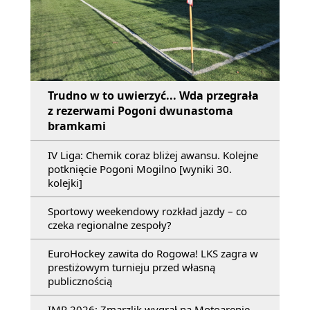
Trudno w to uwierzyć... Wda przegrała
z rezerwami Pogoni dwunastoma
bramkami
IV Liga: Chemik coraz bliżej awansu. Kolejne
potknięcie Pogoni Mogilno [wyniki 30.
kolejki]
Sportowy weekendowy rozkład jazdy – co
czeka regionalne zespoły?
EuroHockey zawita do Rogowa! LKS zagra w
prestiżowym turnieju przed własną
publicznością
IMP 2026: Zmarzlik wygrał na Motoarenie.