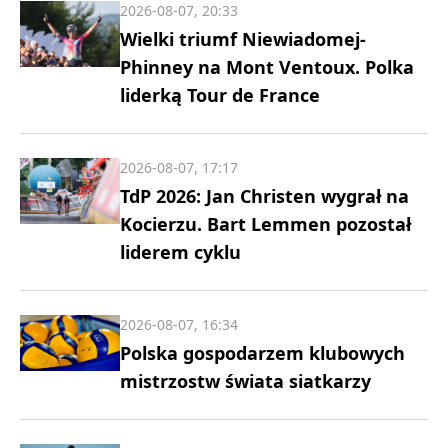
2026-08-07, 20:33
Wielki triumf Niewiadomej-
Phinney na Mont Ventoux. Polka
liderką Tour de France
2026-08-07, 17:17
TdP 2026: Jan Christen wygrał na
Kocierzu. Bart Lemmen pozostał
liderem cyklu
2026-08-07, 16:34
Polska gospodarzem klubowych
mistrzostw świata siatkarzy