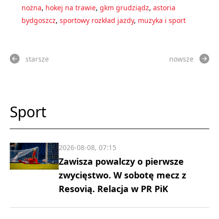
nożna
,
hokej na trawie
,
gkm grudziądz
,
astoria
bydgoszcz
,
sportowy rozkład jazdy
,
muzyka i sport
starsze
nowsze
Sport
2026-08-08, 07:15
Zawisza powalczy o pierwsze
zwycięstwo. W sobotę mecz z
Resovią. Relacja w PR PiK