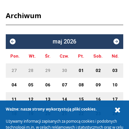
Archiwum
maj 2026
Pon.
Wt.
Śr.
Czw.
Pt.
Sob.
Nd.
27
28
29
30
01
02
03
04
05
06
07
08
09
10
11
12
13
14
15
16
17
Ważne: nasze strony wykorzystują pliki cookies.
18
19
20
21
22
23
24
Używamy informacji zapisanych za pomocą cookies i podobnych
technologii m.in. w celach reklamowych i statystycznych oraz w celu
25
26
27
28
29
30
31