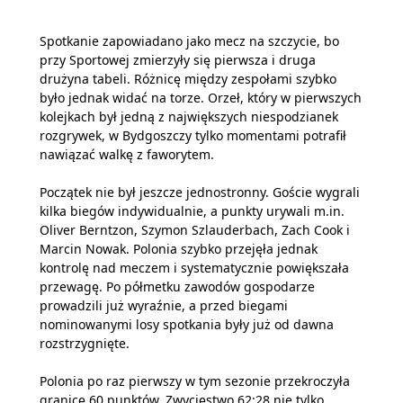
Spotkanie zapowiadano jako mecz na szczycie, bo
przy Sportowej zmierzyły się pierwsza i druga
drużyna tabeli. Różnicę między zespołami szybko
było jednak widać na torze. Orzeł, który w pierwszych
kolejkach był jedną z największych niespodzianek
rozgrywek, w Bydgoszczy tylko momentami potrafił
nawiązać walkę z faworytem.
Początek nie był jeszcze jednostronny. Goście wygrali
kilka biegów indywidualnie, a punkty urywali m.in.
Oliver Berntzon, Szymon Szlauderbach, Zach Cook i
Marcin Nowak. Polonia szybko przejęła jednak
kontrolę nad meczem i systematycznie powiększała
przewagę. Po półmetku zawodów gospodarze
prowadzili już wyraźnie, a przed biegami
nominowanymi losy spotkania były już od dawna
rozstrzygnięte.
Polonia po raz pierwszy w tym sezonie przekroczyła
granicę 60 punktów. Zwycięstwo 62:28 nie tylko