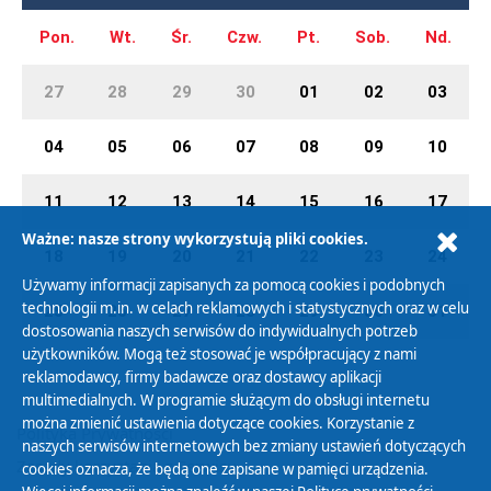
Pon.
Wt.
Śr.
Czw.
Pt.
Sob.
Nd.
27
28
29
30
01
02
03
04
05
06
07
08
09
10
11
12
13
14
15
16
17
Ważne: nasze strony wykorzystują pliki cookies.
18
19
20
21
22
23
24
Używamy informacji zapisanych za pomocą cookies i podobnych
technologii m.in. w celach reklamowych i statystycznych oraz w celu
25
26
27
28
29
30
31
dostosowania naszych serwisów do indywidualnych potrzeb
użytkowników. Mogą też stosować je współpracujący z nami
reklamodawcy, firmy badawcze oraz dostawcy aplikacji
multimedialnych. W programie służącym do obsługi internetu
można zmienić ustawienia dotyczące cookies. Korzystanie z
Polityka Prywatności
naszych serwisów internetowych bez zmiany ustawień dotyczących
Zasady korzystania z Serwisu
cookies oznacza, że będą one zapisane w pamięci urządzenia.