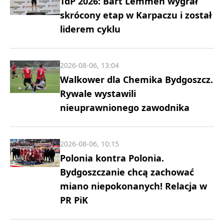
TdP 2026: Bart Lemmen wygrał
skrócony etap w Karpaczu i został
liderem cyklu
2026-08-06, 13:04
Walkower dla Chemika Bydgoszcz.
Rywale wystawili
nieuprawnionego zawodnika
2026-08-06, 10:15
Polonia kontra Polonia.
Bydgoszczanie chcą zachować
miano niepokonanych! Relacja w
PR PiK