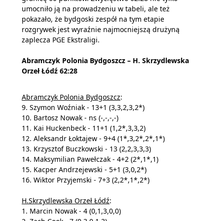
umocniło ją na prowadzeniu w tabeli, ale też
pokazało, że bydgoski zespół na tym etapie
rozgrywek jest wyraźnie najmocniejszą drużyną
zaplecza PGE Ekstraligi.
Abramczyk Polonia Bydgoszcz – H. Skrzydlewska
Orzeł Łódź 62:28
Abramczyk Polonia Bydgoszcz
:
9. Szymon Woźniak - 13+1 (3,3,2,3,2*)
10. Bartosz Nowak - ns (-,-,-,-)
11. Kai Huckenbeck - 11+1 (1,2*,3,3,2)
12. Aleksandr Łoktajew - 9+4 (1*,3,2*,2*,1*)
13. Krzysztof Buczkowski - 13 (2,2,3,3,3)
14. Maksymilian Pawełczak - 4+2 (2*,1*,1)
15. Kacper Andrzejewski - 5+1 (3,0,2*)
16. Wiktor Przyjemski - 7+3 (2,2*,1*,2*)
H.Skrzydlewska Orzeł Łódź
:
1. Marcin Nowak - 4 (0,1,3,0,0)