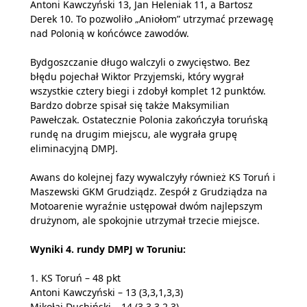
Antoni Kawczyński 13, Jan Heleniak 11, a Bartosz
Derek 10. To pozwoliło „Aniołom” utrzymać przewagę
nad Polonią w końcówce zawodów.
Bydgoszczanie długo walczyli o zwycięstwo. Bez
błędu pojechał Wiktor Przyjemski, który wygrał
wszystkie cztery biegi i zdobył komplet 12 punktów.
Bardzo dobrze spisał się także Maksymilian
Pawełczak. Ostatecznie Polonia zakończyła toruńską
rundę na drugim miejscu, ale wygrała grupę
eliminacyjną DMPJ.
Awans do kolejnej fazy wywalczyły również KS Toruń i
Maszewski GKM Grudziądz. Zespół z Grudziądza na
Motoarenie wyraźnie ustępował dwóm najlepszym
drużynom, ale spokojnie utrzymał trzecie miejsce.
Wyniki 4. rundy DMPJ w Toruniu:
1. KS Toruń – 48 pkt
Antoni Kawczyński – 13 (3,3,1,3,3)
Mikołaj Duchiński – 14 (3,3,3,2,3)