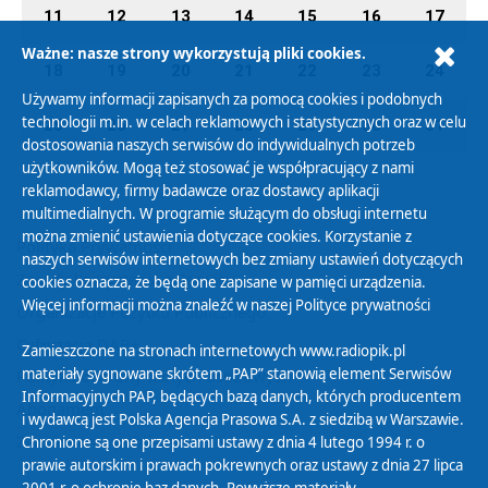
11
12
13
14
15
16
17
Ważne: nasze strony wykorzystują pliki cookies.
18
19
20
21
22
23
24
Używamy informacji zapisanych za pomocą cookies i podobnych
technologii m.in. w celach reklamowych i statystycznych oraz w celu
25
26
27
28
29
30
31
dostosowania naszych serwisów do indywidualnych potrzeb
użytkowników. Mogą też stosować je współpracujący z nami
reklamodawcy, firmy badawcze oraz dostawcy aplikacji
multimedialnych. W programie służącym do obsługi internetu
można zmienić ustawienia dotyczące cookies. Korzystanie z
Polityka Prywatności
naszych serwisów internetowych bez zmiany ustawień dotyczących
Zasady korzystania z Serwisu
cookies oznacza, że będą one zapisane w pamięci urządzenia.
Więcej informacji można znaleźć w naszej
Polityce prywatności
Organizacje Pożytku Publicznego
Cyfryzacja DAB+
Zamieszczone na stronach internetowych www.radiopik.pl
materiały sygnowane skrótem „PAP” stanowią element Serwisów
Polityka ochrony danych osobowych
Informacyjnych PAP, będących bazą danych, których producentem
Abonament
i wydawcą jest Polska Agencja Prasowa S.A. z siedzibą w Warszawie.
Zamówienia publiczne
Chronione są one przepisami ustawy z dnia 4 lutego 1994 r. o
prawie autorskim i prawach pokrewnych oraz ustawy z dnia 27 lipca