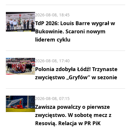
2026-08-08, 18:45
TdP 2026: Louis Barre wygrał w
Bukowinie. Scaroni nowym
liderem cyklu
2026-08-08, 17:40
Polonia zdobyła Łódź! Trzynaste
zwycięstwo „Gryfów” w sezonie
2026-08-08, 07:15
Zawisza powalczy o pierwsze
zwycięstwo. W sobotę mecz z
Resovią. Relacja w PR PiK