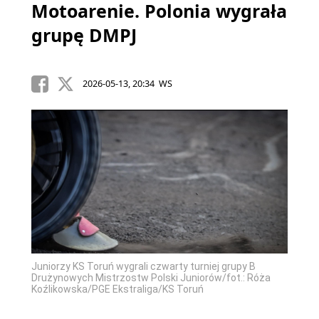
Motoarenie. Polonia wygrała
grupę DMPJ
2026-05-13, 20:34 WS
Juniorzy KS Toruń wygrali czwarty turniej grupy B
Drużynowych Mistrzostw Polski Juniorów/fot.: Róża
Koźlikowska/PGE Ekstraliga/KS Toruń