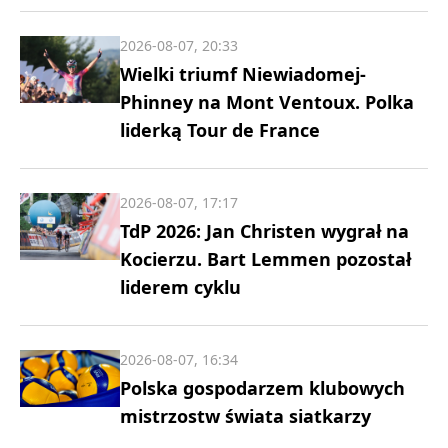
2026-08-07, 20:33
Wielki triumf Niewiadomej-
Phinney na Mont Ventoux. Polka
liderką Tour de France
2026-08-07, 17:17
TdP 2026: Jan Christen wygrał na
Kocierzu. Bart Lemmen pozostał
liderem cyklu
2026-08-07, 16:34
Polska gospodarzem klubowych
mistrzostw świata siatkarzy