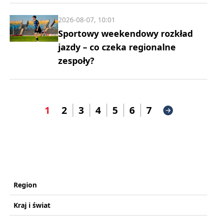
2026-08-07, 10:01
Sportowy weekendowy rozkład
jazdy – co czeka regionalne
zespoły?
1
2
3
4
5
6
7
Region
Kraj i świat