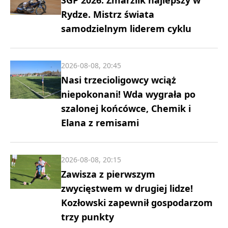
SGP 2026: Zmarzlik najlepszy w
Rydze. Mistrz świata
samodzielnym liderem cyklu
2026-08-08, 20:45
Nasi trzecioligowcy wciąż
niepokonani! Wda wygrała po
szalonej końcówce, Chemik i
Elana z remisami
2026-08-08, 20:15
Zawisza z pierwszym
zwycięstwem w drugiej lidze!
Kozłowski zapewnił gospodarzom
trzy punkty