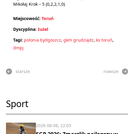
Mikołaj Krok – 5 (0,2,2,1,0)
Miejscowość:
Toruń
Dyscyplina:
żużel
Tagi:
polonia bydgoszcz
,
gkm grudziądz
,
ks toruń
,
dmpj
starsze
nowsze
Sport
2026-08-08, 22:03