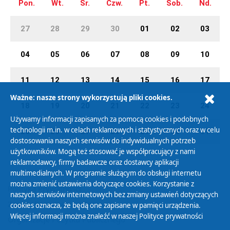
Pon.
Wt.
Śr.
Czw.
Pt.
Sob.
Nd.
27
28
29
30
01
02
03
04
05
06
07
08
09
10
11
12
13
14
15
16
17
Ważne: nasze strony wykorzystują pliki cookies.
18
19
20
21
22
23
24
Używamy informacji zapisanych za pomocą cookies i podobnych
technologii m.in. w celach reklamowych i statystycznych oraz w celu
25
26
27
28
29
30
31
dostosowania naszych serwisów do indywidualnych potrzeb
użytkowników. Mogą też stosować je współpracujący z nami
reklamodawcy, firmy badawcze oraz dostawcy aplikacji
multimedialnych. W programie służącym do obsługi internetu
można zmienić ustawienia dotyczące cookies. Korzystanie z
Polityka Prywatności
naszych serwisów internetowych bez zmiany ustawień dotyczących
Zasady korzystania z Serwisu
cookies oznacza, że będą one zapisane w pamięci urządzenia.
Więcej informacji można znaleźć w naszej
Polityce prywatności
Organizacje Pożytku Publicznego