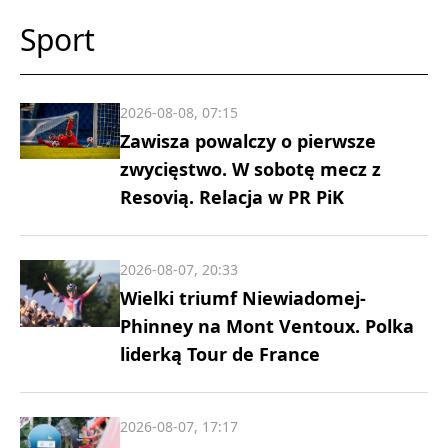
Sport
2026-08-08, 07:15
Zawisza powalczy o pierwsze
zwycięstwo. W sobotę mecz z
Resovią. Relacja w PR PiK
2026-08-07, 20:33
Wielki triumf Niewiadomej-
Phinney na Mont Ventoux. Polka
liderką Tour de France
2026-08-07, 17:17