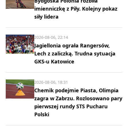
Bydgoska Polonia rozbiła
imienniczkę z Piły. Kolejny pokaz
siły lidera
2026-08-06, 22:14
Jagiellonia ograła Rangersów,
Lech z zaliczką. Trudna sytuacja
GKS-u Katowice
2026-08-06, 18:31
Chemik podejmie Piasta, Olimpia
zagra w Zabrzu. Rozlosowano pary
pierwszej rundy STS Pucharu
Polski