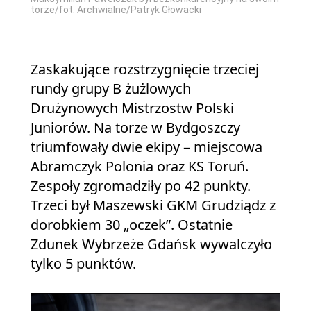
torze/fot. Archwialne/Patryk Głowacki
Zaskakujące rozstrzygnięcie trzeciej
rundy grupy B żużlowych
Drużynowych Mistrzostw Polski
Juniorów. Na torze w Bydgoszczy
triumfowały dwie ekipy – miejscowa
Abramczyk Polonia oraz KS Toruń.
Zespoły zgromadziły po 42 punkty.
Trzeci był Maszewski GKM Grudziądz z
dorobkiem 30 „oczek”. Ostatnie
Zdunek Wybrzeże Gdańsk wywalczyło
tylko 5 punktów.