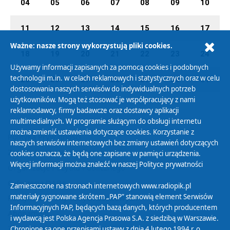
04
05
06
07
08
09
10
11
12
13
14
15
16
17
Ważne: nasze strony wykorzystują pliki cookies.
18
19
20
21
22
23
24
Używamy informacji zapisanych za pomocą cookies i podobnych
technologii m.in. w celach reklamowych i statystycznych oraz w celu
25
26
27
28
29
30
31
dostosowania naszych serwisów do indywidualnych potrzeb
użytkowników. Mogą też stosować je współpracujący z nami
reklamodawcy, firmy badawcze oraz dostawcy aplikacji
multimedialnych. W programie służącym do obsługi internetu
można zmienić ustawienia dotyczące cookies. Korzystanie z
Polityka Prywatności
naszych serwisów internetowych bez zmiany ustawień dotyczących
Zasady korzystania z Serwisu
cookies oznacza, że będą one zapisane w pamięci urządzenia.
Więcej informacji można znaleźć w naszej
Polityce prywatności
Organizacje Pożytku Publicznego
Cyfryzacja DAB+
Zamieszczone na stronach internetowych www.radiopik.pl
materiały sygnowane skrótem „PAP” stanowią element Serwisów
Polityka ochrony danych osobowych
Informacyjnych PAP, będących bazą danych, których producentem
Abonament
i wydawcą jest Polska Agencja Prasowa S.A. z siedzibą w Warszawie.
Zamówienia publiczne
Chronione są one przepisami ustawy z dnia 4 lutego 1994 r. o