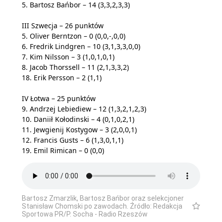
5. Bartosz Bańbor – 14 (3,3,2,3,3)
III Szwecja – 26 punktów
5. Oliver Berntzon – 0 (0,0,-,0,0)
6. Fredrik Lindgren – 10 (3,1,3,3,0,0)
7. Kim Nilsson – 3 (1,0,1,0,1)
8. Jacob Thorssell – 11 (2,1,3,3,2)
18. Erik Persson – 2 (1,1)
IV Łotwa – 25 punktów
9. Andrzej Lebiediew – 12 (1,3,2,1,2,3)
10. Daniił Kołodinski – 4 (0,1,0,2,1)
11. Jewgienij Kostygow – 3 (2,0,0,1)
12. Francis Gusts – 6 (1,3,0,1,1)
19. Emil Rimican – 0 (0,0)
Bartosz Zmarzlik, Bartosz Bańbor oraz selekcjoner
Stanisław Chomski po zawodach. Źródło: Redakcja
Sportowa PR/P. Socha - Radio Rzeszów