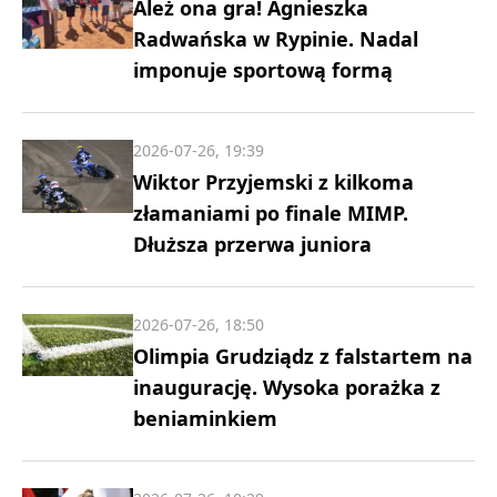
Ależ ona gra! Agnieszka
Radwańska w Rypinie. Nadal
imponuje sportową formą
2026-07-26, 19:39
Wiktor Przyjemski z kilkoma
złamaniami po finale MIMP.
Dłuższa przerwa juniora
2026-07-26, 18:50
Olimpia Grudziądz z falstartem na
inaugurację. Wysoka porażka z
beniaminkiem