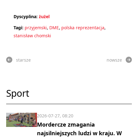
Dyscyplina:
żużel
Tagi:
przyjemski
,
DME
,
polska reprezentacja
,
stanisław chomski
starsze
nowsze
Sport
2026-07-27, 08:20
Mordercze zmagania
najsilniejszych ludzi w kraju. W