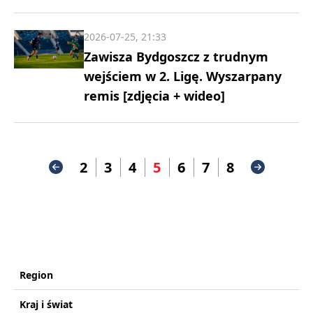
2026-07-25, 21:33
Zawisza Bydgoszcz z trudnym
wejściem w 2. Ligę. Wyszarpany
remis [zdjęcia + wideo]
2
3
4
5
6
7
8
Region
Kraj i świat