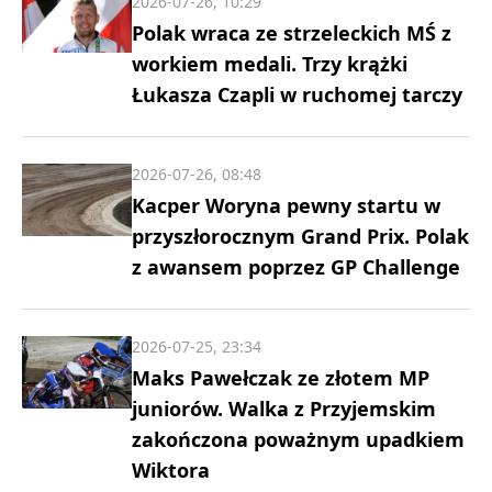
2026-07-26, 10:29
Polak wraca ze strzeleckich MŚ z
workiem medali. Trzy krążki
Łukasza Czapli w ruchomej tarczy
2026-07-26, 08:48
Kacper Woryna pewny startu w
przyszłorocznym Grand Prix. Polak
z awansem poprzez GP Challenge
2026-07-25, 23:34
Maks Pawełczak ze złotem MP
juniorów. Walka z Przyjemskim
zakończona poważnym upadkiem
Wiktora