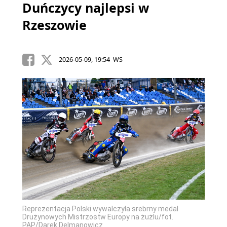
Duńczycy najlepsi w
Rzeszowie
2026-05-09, 19:54 WS
Reprezentacja Polski wywalczyła srebrny medal
Drużynowych Mistrzostw Europy na żużlu/fot.
PAP/Darek Delmanowicz