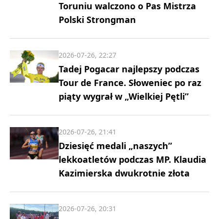
Toruniu walczono o Pas Mistrza
Polski Strongman
2026-07-26, 22:27
Tadej Pogacar najlepszy podczas
Tour de France. Słoweniec po raz
piąty wygrał w „Wielkiej Pętli”
2026-07-26, 21:41
Dziesięć medali „naszych”
lekkoatletów podczas MP. Klaudia
Kazimierska dwukrotnie złota
2026-07-26, 20:31