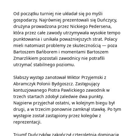
Od początku turniej nie układał się po myśli
gospodarzy. Najrówniej prezentowali się Duńczycy,
drużyna prowadzona przez Nickiego Pedersena,
która przez całe zawody utrzymywała wysokie tempo
punktowania i unikała poważniejszych strat. Polacy
mieli natomiast problemy ze skutecznością — poza
Bartoszem Bańborem i momentami Bartoszem
Zmarzlikiem pozostali zawodnicy nie potrafili
utrzymać stabilnego poziomu.
Słabszy występ zanotował Wiktor Przyjemski z
Abramczyk Polonii Bydgoszcz. Zastępujący
kontuzjowanego Piotra Pawlickiego zawodnik w
trzech startach zdobył zaledwie dwa punkty.
Najpierw przyjechał ostatni, w kolejnym biegu był
drugi, a w trzecim ponownie zamknął stawkę. Po tym
występie został zastąpiony przez kolegów z
reprezentacji.
Triumf Duńczyków zakończył czteroletnią dominację