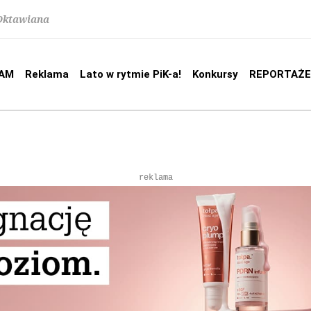
 Oktawiana
AM
Reklama
Lato w rytmie PiK-a!
Konkursy
REPORTAŻE
reklama