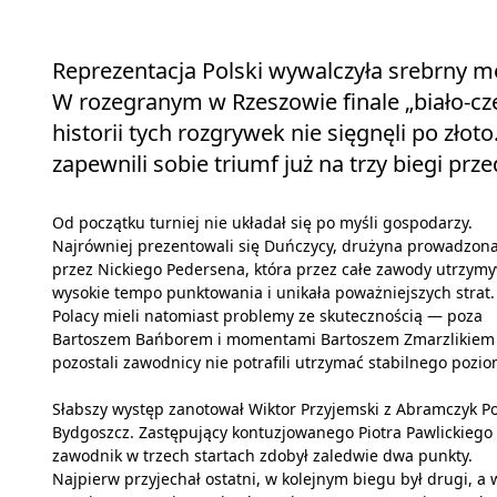
Reprezentacja Polski wywalczyła srebrny m
W rozegranym w Rzeszowie finale „biało‑cze
historii tych rozgrywek nie sięgnęli po złot
zapewnili sobie triumf już na trzy biegi p
Od początku turniej nie układał się po myśli gospodarzy.
Najrówniej prezentowali się Duńczycy, drużyna prowadzon
przez Nickiego Pedersena, która przez całe zawody utrzym
wysokie tempo punktowania i unikała poważniejszych strat.
Polacy mieli natomiast problemy ze skutecznością — poza
Bartoszem Bańborem i momentami Bartoszem Zmarzlikiem
pozostali zawodnicy nie potrafili utrzymać stabilnego pozi
Słabszy występ zanotował Wiktor Przyjemski z Abramczyk Po
Bydgoszcz. Zastępujący kontuzjowanego Piotra Pawlickiego
zawodnik w trzech startach zdobył zaledwie dwa punkty.
Najpierw przyjechał ostatni, w kolejnym biegu był drugi, a 