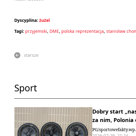
Dyscyplina:
żużel
Tagi:
przyjemski
,
DME
,
polska reprezentacja
,
stanisław cho
starsze
Sport
Dobry start „na
za nim, Polonia
PG/sportowefakty.wp.
2026-07-29, 21:24