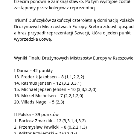
trzecim ponownie zamknął stawkę. Po tym występie został
zastąpiony przez kolegów z reprezentacji.
Triumf Duńczyków zakończył czteroletnią dominację Polakó
Drużynowych Mistrzostwach Europy. Srebro zdobyli gospod
a brąz przypadł reprezentacji Szwecji, która o jeden punkt
wyprzedziła Łotwę.
Wyniki Finału Drużynowych Mistrzostw Europy w Rzeszowie
I Dania – 42 punkty
13. Frederik Jakobsen – 8 (1,1,2,2,2)
14. Rasmus Jensen – 12 (3,2,3,3,1)
15. Michael Jepsen Jensen – 10 (3,3,2,2,d)
16. Mikkel Michelsen – 7 (2,2,1,2,0)
20. Villads Nagel – 5 (2,3)
II Polska – 39 punktów
1. Bartosz Zmarzlik – 12 (3,3,1,d,3,2)
2. Przemysław Pawlicki – 8 (0,2,2,1,3)
3. Wiktor Przyjemski – 2 (0,2,0,-)