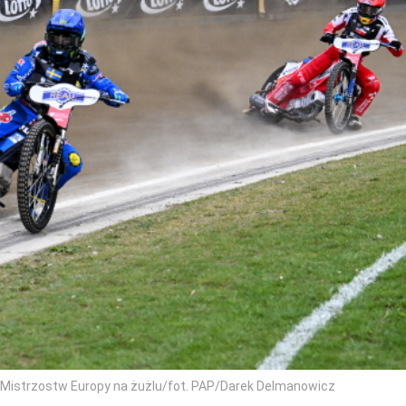
 Mistrzostw Europy na żużlu/fot. PAP/Darek Delmanowicz