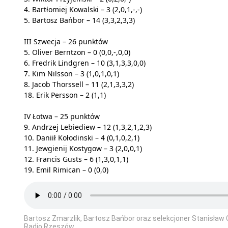
4. Bartłomiej Kowalski – 3 (2,0,1,-,-)
5. Bartosz Bańbor – 14 (3,3,2,3,3)
III Szwecja – 26 punktów
5. Oliver Berntzon – 0 (0,0,-,0,0)
6. Fredrik Lindgren – 10 (3,1,3,3,0,0)
7. Kim Nilsson – 3 (1,0,1,0,1)
8. Jacob Thorssell – 11 (2,1,3,3,2)
18. Erik Persson – 2 (1,1)
IV Łotwa – 25 punktów
9. Andrzej Lebiediew – 12 (1,3,2,1,2,3)
10. Daniił Kołodinski – 4 (0,1,0,2,1)
11. Jewgienij Kostygow – 3 (2,0,0,1)
12. Francis Gusts – 6 (1,3,0,1,1)
19. Emil Rimican – 0 (0,0)
Bartosz Zmarzlik, Bartosz Bańbor oraz selekcjoner Stanisław
Radio Rzeszów