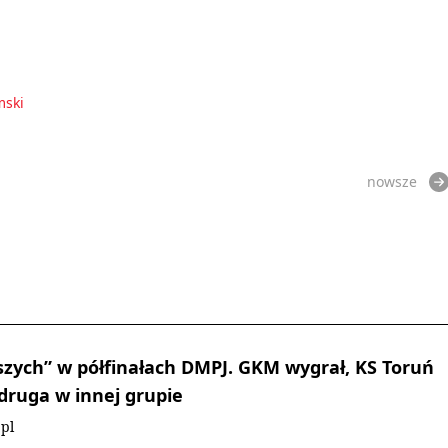
mski
nowsze
szych” w półfinałach DMPJ. GKM wygrał, KS Toruń
 druga w innej grupie
pl