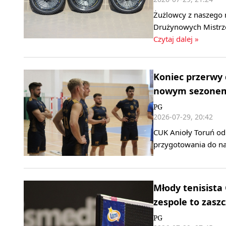
Żużlowcy z naszego r
Drużynowych Mistrzo
Czytaj dalej »
Koniec przerwy 
nowym sezone
PG
2026-07-29, 20:42
CUK Anioły Toruń od 
przygotowania do na
Młody tenisista
zespole to zaszc
PG