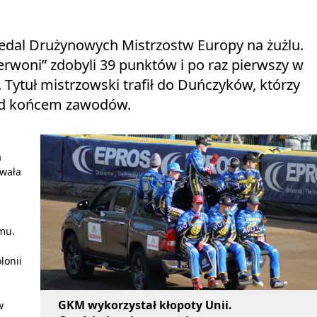
edal Drużynowych Mistrzostw Europy na żużlu.
rwoni” zdobyli 39 punktów i po raz pierwszy w
o. Tytuł mistrzowski trafił do Duńczyków, którzy
rzed końcem zawodów.
a
ywała
omu.
lonii
GKM wykorzystał kłopoty Unii.
w