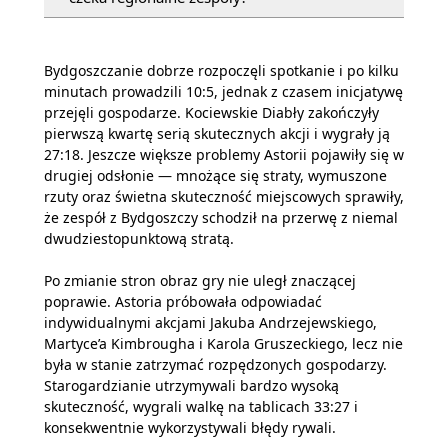
Bydgoszczanie dobrze rozpoczęli spotkanie i po kilku
minutach prowadzili 10:5, jednak z czasem inicjatywę
przejęli gospodarze. Kociewskie Diabły zakończyły
pierwszą kwartę serią skutecznych akcji i wygrały ją
27:18. Jeszcze większe problemy Astorii pojawiły się w
drugiej odsłonie — mnożące się straty, wymuszone
rzuty oraz świetna skuteczność miejscowych sprawiły,
że zespół z Bydgoszczy schodził na przerwę z niemal
dwudziestopunktową stratą.
Po zmianie stron obraz gry nie uległ znaczącej
poprawie. Astoria próbowała odpowiadać
indywidualnymi akcjami Jakuba Andrzejewskiego,
Martyce’a Kimbrougha i Karola Gruszeckiego, lecz nie
była w stanie zatrzymać rozpędzonych gospodarzy.
Starogardzianie utrzymywali bardzo wysoką
skuteczność, wygrali walkę na tablicach 33:27 i
konsekwentnie wykorzystywali błędy rywali.