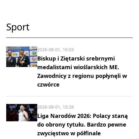
Sport
2026-08-01, 16:03
Biskup i Ziętarski srebrnymi
medalistami wioślarskich ME.
Zawodnicy z regionu popłynęli w
czwórce
2026-08-01, 10:26
Liga Narodów 2026: Polacy staną
do obrony tytułu. Bardzo pewne
zwycięstwo w półfinale