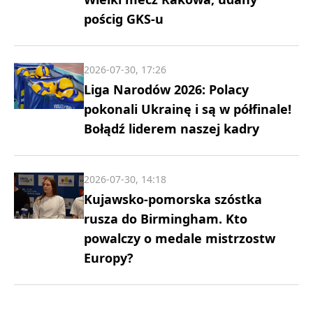
pościg GKS-u
2026-07-30, 17:26
Liga Narodów 2026: Polacy
pokonali Ukrainę i są w półfinale!
Bołądź liderem naszej kadry
2026-07-30, 14:18
Kujawsko-pomorska szóstka
rusza do Birmingham. Kto
powalczy o medale mistrzostw
Europy?