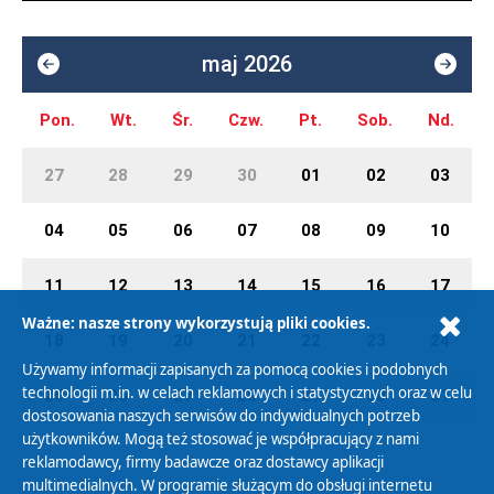
maj 2026
Pon.
Wt.
Śr.
Czw.
Pt.
Sob.
Nd.
27
28
29
30
01
02
03
04
05
06
07
08
09
10
11
12
13
14
15
16
17
Ważne: nasze strony wykorzystują pliki cookies.
18
19
20
21
22
23
24
Używamy informacji zapisanych za pomocą cookies i podobnych
technologii m.in. w celach reklamowych i statystycznych oraz w celu
25
26
27
28
29
30
31
dostosowania naszych serwisów do indywidualnych potrzeb
użytkowników. Mogą też stosować je współpracujący z nami
reklamodawcy, firmy badawcze oraz dostawcy aplikacji
multimedialnych. W programie służącym do obsługi internetu