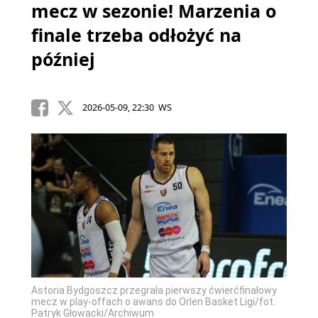
mecz w sezonie! Marzenia o
finale trzeba odłożyć na
później
2026-05-09, 22:30 WS
Astoria Bydgoszcz przegrała pierwszy ćwierćfinałowy
mecz w play-offach o awans do Orlen Basket Ligi/fot.
Patryk Głowacki/Archiwum