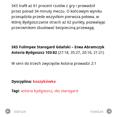
SKS trafił aż 61 procent rzutów z gry i prowadził
przez ponad 34 minuty meczu. O końcowym wyniku
przesądziła przede wszystkim pierwsza połowa, w
której Bydgoszczanie stracili aż 62 punkty, pozwalając
przeciwnikom zbudować bezpieczną przewagę.
SKS Fulimpex Starogard Gdański – Enea Abramczyk
Astoria Bydgoszcz 103:82
(27:18, 35:27, 20:16, 21:21)
W serii do trzech zwycięstw Astoria prowadzi 2:1
Dyscyplina:
koszykówka
Tagi:
astoria bydgoszcz
,
sks starogard
starsze
nowsze