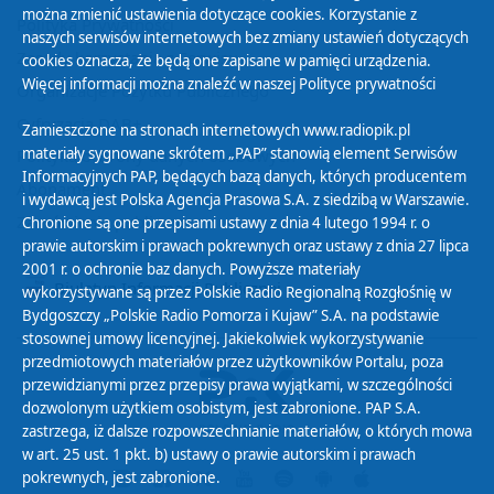
można zmienić ustawienia dotyczące cookies. Korzystanie z
Polityka Prywatności
naszych serwisów internetowych bez zmiany ustawień dotyczących
Zasady korzystania z Serwisu
cookies oznacza, że będą one zapisane w pamięci urządzenia.
Więcej informacji można znaleźć w naszej
Polityce prywatności
Organizacje Pożytku Publicznego
Cyfryzacja DAB+
Zamieszczone na stronach internetowych www.radiopik.pl
materiały sygnowane skrótem „PAP” stanowią element Serwisów
Polityka ochrony danych osobowych
Informacyjnych PAP, będących bazą danych, których producentem
Abonament
i wydawcą jest Polska Agencja Prasowa S.A. z siedzibą w Warszawie.
Zamówienia publiczne
Chronione są one przepisami ustawy z dnia 4 lutego 1994 r. o
prawie autorskim i prawach pokrewnych oraz ustawy z dnia 27 lipca
2001 r. o ochronie baz danych. Powyższe materiały
Biuletyn Informacji Publicznej
wykorzystywane są przez Polskie Radio Regionalną Rozgłośnię w
Bydgoszczy „Polskie Radio Pomorza i Kujaw” S.A. na podstawie
stosownej umowy licencyjnej. Jakiekolwiek wykorzystywanie
przedmiotowych materiałów przez użytkowników Portalu, poza
przewidzianymi przez przepisy prawa wyjątkami, w szczególności
dozwolonym użytkiem osobistym, jest zabronione. PAP S.A.
zastrzega, iż dalsze rozpowszechnianie materiałów, o których mowa
w art. 25 ust. 1 pkt. b) ustawy o prawie autorskim i prawach
pokrewnych, jest zabronione.