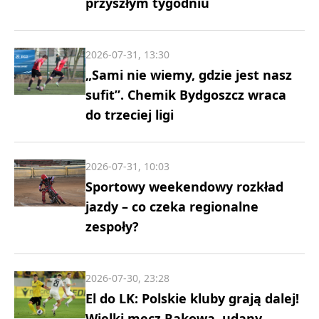
przyszłym tygodniu
2026-07-31, 13:30
„Sami nie wiemy, gdzie jest nasz
sufit”. Chemik Bydgoszcz wraca
do trzeciej ligi
2026-07-31, 10:03
Sportowy weekendowy rozkład
jazdy – co czeka regionalne
zespoły?
2026-07-30, 23:28
El do LK: Polskie kluby grają dalej!
Wielki mecz Rakowa, udany