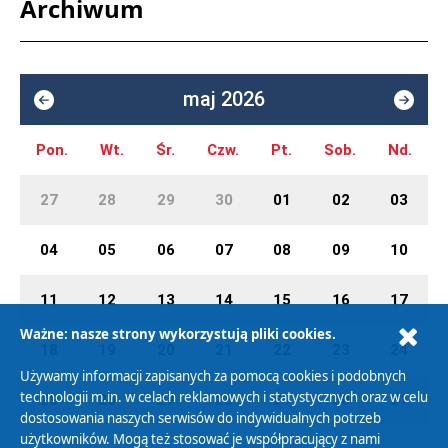
Archiwum
maj 2026
Pon.
Wt.
Śr.
Czw.
Pt.
Sob.
Nd.
27
28
29
30
01
02
03
04
05
06
07
08
09
10
11
12
13
14
15
16
17
Ważne: nasze strony wykorzystują pliki cookies.
18
19
20
21
22
23
24
Używamy informacji zapisanych za pomocą cookies i podobnych
technologii m.in. w celach reklamowych i statystycznych oraz w celu
25
26
27
28
29
30
31
dostosowania naszych serwisów do indywidualnych potrzeb
użytkowników. Mogą też stosować je współpracujący z nami