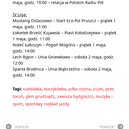
maja, godz. 19:00 – relacja w Polskim Radiu PiK
IV Liga:
Mustang Ostaszewo – Start Eco-Pol Pruszcz – piątek 1
maja, godz. 11:00
Łokietek Brześć Kujawski – Piast Kołodziejewo – piątek
1 maja, godz. 11:00
Noteć Łabiszyn – Pogoń Mogilno – piątek 1 maja,
godz. 14:00
Lech Rypin – Unia Gniewkowo – sobota 2 maja, godz.
12:00
Sparta Brodnica – Unia Wąbrzeźno – sobota 2 maja,
godz. 14:00
Tagi:
siatkówka
,
koszykówka
,
piłka nożna
,
żużel
,
pres
toruń
,
gkm grudziądz
,
zawisza bydgoszcz
,
muzyka i
sport
,
sportowy rozkład jazdy
starsze
nowsze