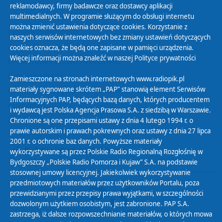
reklamodawcy, firmy badawcze oraz dostawcy aplikacji
multimedialnych. W programie służącym do obsługi internetu
można zmienić ustawienia dotyczące cookies. Korzystanie z
Polityka Prywatności
naszych serwisów internetowych bez zmiany ustawień dotyczących
Zasady korzystania z Serwisu
cookies oznacza, że będą one zapisane w pamięci urządzenia.
Więcej informacji można znaleźć w naszej
Polityce prywatności
Organizacje Pożytku Publicznego
Cyfryzacja DAB+
Zamieszczone na stronach internetowych www.radiopik.pl
materiały sygnowane skrótem „PAP” stanowią element Serwisów
Polityka ochrony danych osobowych
Informacyjnych PAP, będących bazą danych, których producentem
Abonament
i wydawcą jest Polska Agencja Prasowa S.A. z siedzibą w Warszawie.
Zamówienia publiczne
Chronione są one przepisami ustawy z dnia 4 lutego 1994 r. o
prawie autorskim i prawach pokrewnych oraz ustawy z dnia 27 lipca
2001 r. o ochronie baz danych. Powyższe materiały
Biuletyn Informacji Publicznej
wykorzystywane są przez Polskie Radio Regionalną Rozgłośnię w
Bydgoszczy „Polskie Radio Pomorza i Kujaw” S.A. na podstawie
stosownej umowy licencyjnej. Jakiekolwiek wykorzystywanie
przedmiotowych materiałów przez użytkowników Portalu, poza
przewidzianymi przez przepisy prawa wyjątkami, w szczególności
dozwolonym użytkiem osobistym, jest zabronione. PAP S.A.
zastrzega, iż dalsze rozpowszechnianie materiałów, o których mowa