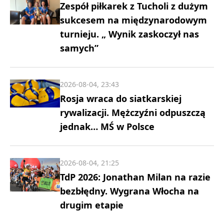
Zespół piłkarek z Tucholi z dużym
sukcesem na międzynarodowym
turnieju. „ Wynik zaskoczył nas
samych”
2026-08-04, 23:43
Rosja wraca do siatkarskiej
rywalizacji. Mężczyźni odpuszczą
jednak… MŚ w Polsce
2026-08-04, 21:25
TdP 2026: Jonathan Milan na razie
bezbłędny. Wygrana Włocha na
drugim etapie