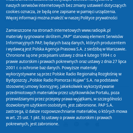
Polityka Prywatności
naszych serwisów internetowych bez zmiany ustawień dotyczących
Zasady korzystania z Serwisu
cookies oznacza, że będą one zapisane w pamięci urządzenia.
Więcej informacji można znaleźć w naszej
Polityce prywatności
Organizacje Pożytku Publicznego
Cyfryzacja DAB+
Zamieszczone na stronach internetowych www.radiopik.pl
materiały sygnowane skrótem „PAP” stanowią element Serwisów
Polityka ochrony danych osobowych
Informacyjnych PAP, będących bazą danych, których producentem
Abonament
i wydawcą jest Polska Agencja Prasowa S.A. z siedzibą w Warszawie.
Zamówienia publiczne
Chronione są one przepisami ustawy z dnia 4 lutego 1994 r. o
prawie autorskim i prawach pokrewnych oraz ustawy z dnia 27 lipca
2001 r. o ochronie baz danych. Powyższe materiały
Biuletyn Informacji Publicznej
wykorzystywane są przez Polskie Radio Regionalną Rozgłośnię w
Bydgoszczy „Polskie Radio Pomorza i Kujaw” S.A. na podstawie
stosownej umowy licencyjnej. Jakiekolwiek wykorzystywanie
przedmiotowych materiałów przez użytkowników Portalu, poza
przewidzianymi przez przepisy prawa wyjątkami, w szczególności
dozwolonym użytkiem osobistym, jest zabronione. PAP S.A.
zastrzega, iż dalsze rozpowszechnianie materiałów, o których mowa
w art. 25 ust. 1 pkt. b) ustawy o prawie autorskim i prawach
pokrewnych, jest zabronione.