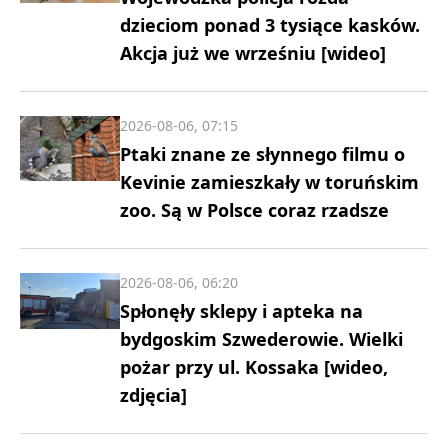
dzieciom ponad 3 tysiące kasków.
Akcja już we wrześniu [wideo]
2026-08-06, 07:15
Ptaki znane ze słynnego filmu o
Kevinie zamieszkały w toruńskim
zoo. Są w Polsce coraz rzadsze
2026-08-06, 06:20
Spłonęły sklepy i apteka na
bydgoskim Szwederowie. Wielki
pożar przy ul. Kossaka [wideo,
zdjęcia]