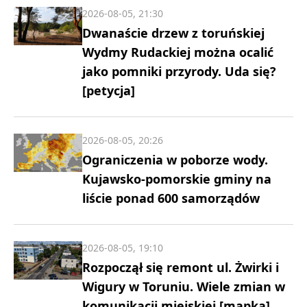
2026-08-05, 21:30
Dwanaście drzew z toruńskiej
Wydmy Rudackiej można ocalić
jako pomniki przyrody. Uda się?
[petycja]
2026-08-05, 20:26
Ograniczenia w poborze wody.
Kujawsko-pomorskie gminy na
liście ponad 600 samorządów
2026-08-05, 19:10
Rozpoczął się remont ul. Żwirki i
Wigury w Toruniu. Wiele zmian w
komunikacji miejskiej [mapka]