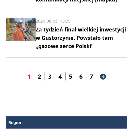
2026-08-05, 18:39
Za tydzień finał wielkiej inwestycji
w Gustorzynie. Powstało tam
„gazowe serce Polski"
1
2
3
4
5
6
7
Region