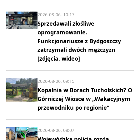
2026-08-06, 10:17
Sprzedawali złośliwe
oprogramowanie.
Funkcjonariusze z Bydgoszczy
zatrzymali dwóch mężczyzn
[zdjęcia, wideo]
2026-08-06, 09:15
Kopalnia w Borach Tucholskich? O
Górniczej Wiosce w „Wakacyjnym
przewodniku po regionie”
2026-08-06, 08:07
Wojewódzka policja rozda