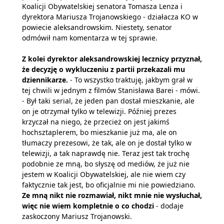
Koalicji Obywatelskiej senatora Tomasza Lenza i
dyrektora Mariusza Trojanowskiego - działacza KO w
powiecie aleksandrowskim. Niestety, senator
odmówił nam komentarza w tej sprawie.
Z kolei dyrektor aleksandrowskiej lecznicy przyznał,
że decyzję o wykluczeniu z partii przekazali mu
dziennikarze.
- To wszystko traktuję, jakbym grał w
tej chwili w jednym z filmów Stanisława Barei - mówi.
- Był taki serial, że jeden pan dostał mieszkanie, ale
on je otrzymał tylko w telewizji. Później prezes
krzyczał na niego, że przecież on jest jakimś
hochsztaplerem, bo mieszkanie już ma, ale on
tłumaczy prezesowi, że tak, ale on je dostał tylko w
telewizji, a tak naprawdę nie. Teraz jest tak trochę
podobnie ze mną, bo słyszę od mediów, że już nie
jestem w Koalicji Obywatelskiej, ale nie wiem czy
faktycznie tak jest, bo oficjalnie mi nie powiedziano.
Ze mną nikt nie rozmawiał, nikt mnie nie wysłuchał,
więc nie wiem kompletnie o co chodzi
- dodaje
zaskoczony Mariusz Trojanowski.