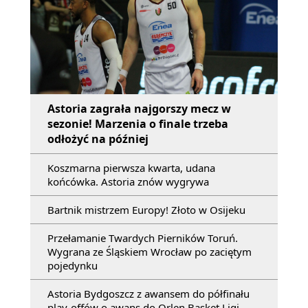
Astoria zagrała najgorszy mecz w
sezonie! Marzenia o finale trzeba
odłożyć na później
Koszmarna pierwsza kwarta, udana
końcówka. Astoria znów wygrywa
Bartnik mistrzem Europy! Złoto w Osijeku
Przełamanie Twardych Pierników Toruń.
Wygrana ze Śląskiem Wrocław po zaciętym
pojedynku
Astoria Bydgoszcz z awansem do półfinału
play-offów o awans do Orlen Basket Ligi.