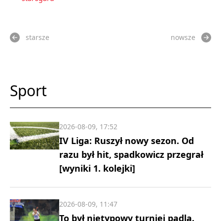
starsze
nowsze
Sport
2026-08-09, 17:52
IV Liga: Ruszył nowy sezon. Od
razu był hit, spadkowicz przegrał
[wyniki 1. kolejki]
2026-08-09, 11:47
To był nietypowy turniej padla.