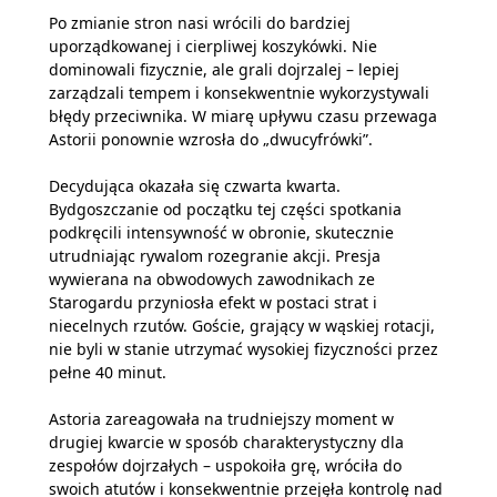
Po zmianie stron nasi wrócili do bardziej
uporządkowanej i cierpliwej koszykówki. Nie
dominowali fizycznie, ale grali dojrzalej – lepiej
zarządzali tempem i konsekwentnie wykorzystywali
błędy przeciwnika. W miarę upływu czasu przewaga
Astorii ponownie wzrosła do „dwucyfrówki”.
Decydująca okazała się czwarta kwarta.
Bydgoszczanie od początku tej części spotkania
podkręcili intensywność w obronie, skutecznie
utrudniając rywalom rozegranie akcji. Presja
wywierana na obwodowych zawodnikach ze
Starogardu przyniosła efekt w postaci strat i
niecelnych rzutów. Goście, grający w wąskiej rotacji,
nie byli w stanie utrzymać wysokiej fizyczności przez
pełne 40 minut.
Astoria zareagowała na trudniejszy moment w
drugiej kwarcie w sposób charakterystyczny dla
zespołów dojrzałych – uspokoiła grę, wróciła do
swoich atutów i konsekwentnie przejęła kontrolę nad