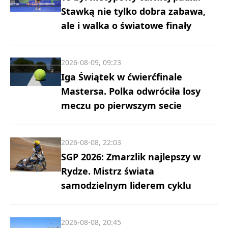
Stawką nie tylko dobra zabawa,
ale i walka o światowe finały
2026-08-09, 09:23
Iga Świątek w ćwierćfinale
Mastersa. Polka odwróciła losy
meczu po pierwszym secie
2026-08-08, 22:03
SGP 2026: Zmarzlik najlepszy w
Rydze. Mistrz świata
samodzielnym liderem cyklu
2026-08-08, 20:45