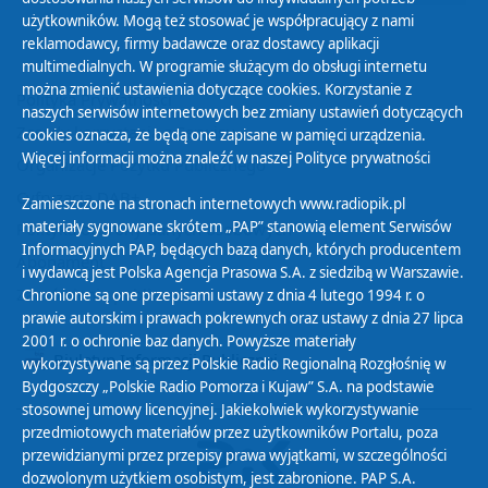
użytkowników. Mogą też stosować je współpracujący z nami
reklamodawcy, firmy badawcze oraz dostawcy aplikacji
multimedialnych. W programie służącym do obsługi internetu
można zmienić ustawienia dotyczące cookies. Korzystanie z
Polityka Prywatności
naszych serwisów internetowych bez zmiany ustawień dotyczących
Zasady korzystania z Serwisu
cookies oznacza, że będą one zapisane w pamięci urządzenia.
Więcej informacji można znaleźć w naszej
Polityce prywatności
Organizacje Pożytku Publicznego
Cyfryzacja DAB+
Zamieszczone na stronach internetowych www.radiopik.pl
materiały sygnowane skrótem „PAP” stanowią element Serwisów
Polityka ochrony danych osobowych
Informacyjnych PAP, będących bazą danych, których producentem
Abonament
i wydawcą jest Polska Agencja Prasowa S.A. z siedzibą w Warszawie.
Zamówienia publiczne
Chronione są one przepisami ustawy z dnia 4 lutego 1994 r. o
prawie autorskim i prawach pokrewnych oraz ustawy z dnia 27 lipca
2001 r. o ochronie baz danych. Powyższe materiały
Biuletyn Informacji Publicznej
wykorzystywane są przez Polskie Radio Regionalną Rozgłośnię w
Bydgoszczy „Polskie Radio Pomorza i Kujaw” S.A. na podstawie
stosownej umowy licencyjnej. Jakiekolwiek wykorzystywanie
przedmiotowych materiałów przez użytkowników Portalu, poza
przewidzianymi przez przepisy prawa wyjątkami, w szczególności
dozwolonym użytkiem osobistym, jest zabronione. PAP S.A.