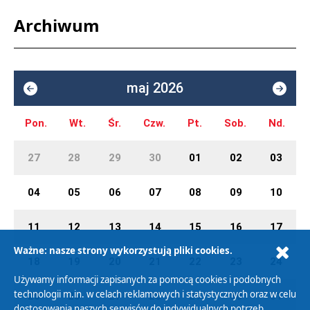
Archiwum
maj 2026
Pon.
Wt.
Śr.
Czw.
Pt.
Sob.
Nd.
27
28
29
30
01
02
03
04
05
06
07
08
09
10
11
12
13
14
15
16
17
Ważne: nasze strony wykorzystują pliki cookies.
18
19
20
21
22
23
24
Używamy informacji zapisanych za pomocą cookies i podobnych
technologii m.in. w celach reklamowych i statystycznych oraz w celu
25
26
27
28
29
30
31
dostosowania naszych serwisów do indywidualnych potrzeb