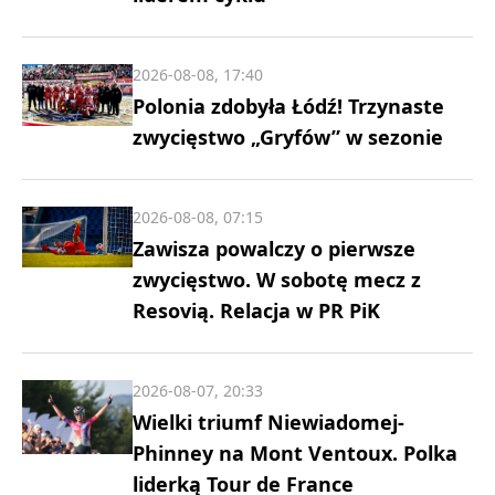
2026-08-08, 17:40
Polonia zdobyła Łódź! Trzynaste
zwycięstwo „Gryfów” w sezonie
2026-08-08, 07:15
Zawisza powalczy o pierwsze
zwycięstwo. W sobotę mecz z
Resovią. Relacja w PR PiK
2026-08-07, 20:33
Wielki triumf Niewiadomej-
Phinney na Mont Ventoux. Polka
liderką Tour de France