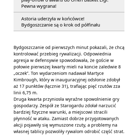
Pewna wygrana!
Astoria uderzyła w końcówce!
Bydgoszczanie są o krok od półfinału
Bydgoszczanie od pierwszych minut pokazali, że chcą
kontrolować przebieg rywalizacji. Odpowiednia
agresja w defensywie spowodowała, że goście w
połowie pierwszej kwarty mieli na koncie zaledwie 8
„oczek”. Ton wydarzeniom nadawał Martyce
Kimbrough, który w inauguracyjnej odsłonie zdobył
aż 17 punktów (łącznie 31), trafiając pięć rzutów zza
linii 6,75 m.
Druga kwarta przyniosła wyraźne spowolnienie gry
gospodarzy. Zespół ze Starogardu zdołał narzucić
bardziej fizyczne warunki, a miejscowi stracili
płynność w ataku. Zamiast dobrze przygotowanych
akcji pojawiły się wymuszone rzuty, a problemy na
własnej tablicy pozwoliły rywalom odrobić część strat.