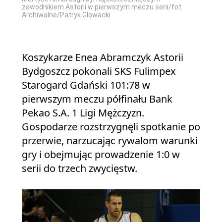
zawodnikiem Astorii w pierwszym meczu serii/fot.
Archiwalne/Patryk Głowacki
Koszykarze Enea Abramczyk Astorii
Bydgoszcz pokonali SKS Fulimpex
Starogard Gdański 101:78 w
pierwszym meczu półfinału Bank
Pekao S.A. 1 Ligi Mężczyzn.
Gospodarze rozstrzygnęli spotkanie po
przerwie, narzucając rywalom warunki
gry i obejmując prowadzenie 1:0 w
serii do trzech zwycięstw.