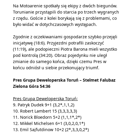
Na Motoarenie spotkały się ekipy z dwóch biegunów.
Torunianie przystąpili do starcia po trzech wygranych
z rzędu. Goście z kolei borykają się z problemami, co
było widać w dotychczasowych występach.
Zgodnie z oczekiwaniami gospodarze szybko przejęli
inicjatywę (18:6). Przyjezdni potrafili zaskoczyć
(11:19), ale podopieczni Piotra Barona mieli wszystko
pod kontrolą (34:20). Obraz pojedynku nie uległ
zmianie do samego końca, dzięki czemu Pres w
końcu odniósł u siebie przekonujący triumf.
Pres Grupa Deweloperska Toruń – Stelmet Falubaz
Zielona Góra 54:36
Pres Grupa Deweloperska Toruń:
9. Patryk Dudek 9+1 (3,2*,1,1,2)
10. Robert Lambert 15 (3,3,3,3,3)
11. Norick Bloedorn 5+2 (1,1,1*,2*)
12. Mikkel Michelsen 6+1 (3,0,2,0,1*)
13. Emil Sajfutdinow 10+2 (2*,3,3,0,2*)