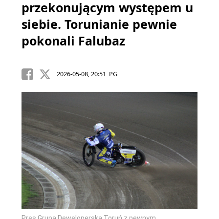
przekonującym występem u
siebie. Torunianie pewnie
pokonali Falubaz
2026-05-08, 20:51 PG
Pres Grupa Deweloperska Toruń z pewnym