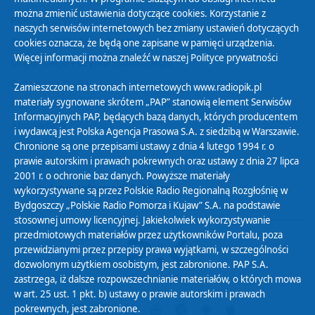
można zmienić ustawienia dotyczące cookies. Korzystanie z
Polityka Prywatności
naszych serwisów internetowych bez zmiany ustawień dotyczących
Zasady korzystania z Serwisu
cookies oznacza, że będą one zapisane w pamięci urządzenia.
Więcej informacji można znaleźć w naszej
Polityce prywatności
Organizacje Pożytku Publicznego
Cyfryzacja DAB+
Zamieszczone na stronach internetowych www.radiopik.pl
materiały sygnowane skrótem „PAP” stanowią element Serwisów
Polityka ochrony danych osobowych
Informacyjnych PAP, będących bazą danych, których producentem
Abonament
i wydawcą jest Polska Agencja Prasowa S.A. z siedzibą w Warszawie.
Zamówienia publiczne
Chronione są one przepisami ustawy z dnia 4 lutego 1994 r. o
prawie autorskim i prawach pokrewnych oraz ustawy z dnia 27 lipca
2001 r. o ochronie baz danych. Powyższe materiały
Biuletyn Informacji Publicznej
wykorzystywane są przez Polskie Radio Regionalną Rozgłośnię w
Bydgoszczy „Polskie Radio Pomorza i Kujaw” S.A. na podstawie
stosownej umowy licencyjnej. Jakiekolwiek wykorzystywanie
przedmiotowych materiałów przez użytkowników Portalu, poza
przewidzianymi przez przepisy prawa wyjątkami, w szczególności
dozwolonym użytkiem osobistym, jest zabronione. PAP S.A.
zastrzega, iż dalsze rozpowszechnianie materiałów, o których mowa
w art. 25 ust. 1 pkt. b) ustawy o prawie autorskim i prawach
pokrewnych, jest zabronione.