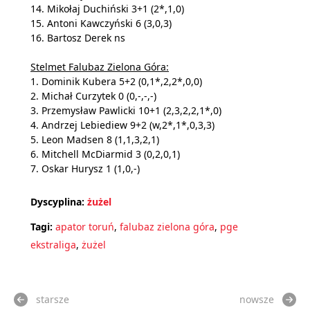
14. Mikołaj Duchiński 3+1 (2*,1,0)
15. Antoni Kawczyński 6 (3,0,3)
16. Bartosz Derek ns
Stelmet Falubaz Zielona Góra:
1. Dominik Kubera 5+2 (0,1*,2,2*,0,0)
2. Michał Curzytek 0 (0,-,-,-)
3. Przemysław Pawlicki 10+1 (2,3,2,2,1*,0)
4. Andrzej Lebiediew 9+2 (w,2*,1*,0,3,3)
5. Leon Madsen 8 (1,1,3,2,1)
6. Mitchell McDiarmid 3 (0,2,0,1)
7. Oskar Hurysz 1 (1,0,-)
Dyscyplina:
żużel
Tagi:
apator toruń
,
falubaz zielona góra
,
pge
ekstraliga
,
żużel
starsze
nowsze