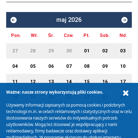
maj 2026
Pon.
Wt.
Śr.
Czw.
Pt.
Sob.
Nd.
27
28
29
30
01
02
03
04
05
06
07
08
09
10
11
12
13
14
15
16
17
Ważne: nasze strony wykorzystują pliki cookies.
18
19
20
21
22
23
24
Używamy informacji zapisanych za pomocą cookies i podobnych
technologii m.in. w celach reklamowych i statystycznych oraz w celu
25
26
27
28
29
30
31
dostosowania naszych serwisów do indywidualnych potrzeb
użytkowników. Mogą też stosować je współpracujący z nami
reklamodawcy, firmy badawcze oraz dostawcy aplikacji
multimedialnych. W programie służącym do obsługi internetu