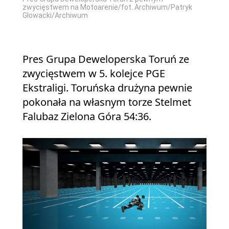
zwycięstwem na Motoarenie/fot. Archiwum/Patryk
Głowacki/Archiwum
Pres Grupa Deweloperska Toruń ze
zwycięstwem w 5. kolejce PGE
Ekstraligi. Toruńska drużyna pewnie
pokonała na własnym torze Stelmet
Falubaz Zielona Góra 54:36.