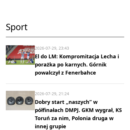
Sport
2026-07-29, 23:43
El do LM: Kompromitacja Lecha i
porażka po karnych. Górnik
powalczył z Fenerbahce
2026-07-29, 21:24
Dobry start „naszych” w
półfinałach DMPJ. GKM wygrał, KS
Toruń za nim, Polonia druga w
innej grupie