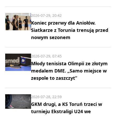
2026-07-29, 20:42
Koniec przerwy dla Aniołów.
Siatkarze z Torunia trenują przed
nowym sezonem
2026-07-29, 07:45
Młody tenisista Olimpii ze złotym
medalem DME. „Samo miejsce w
zespole to zaszczyt”
2026-07-28, 22:59
GKM drugi, a KS Toruń trzeci w
turnieju Ekstraligi U24 we