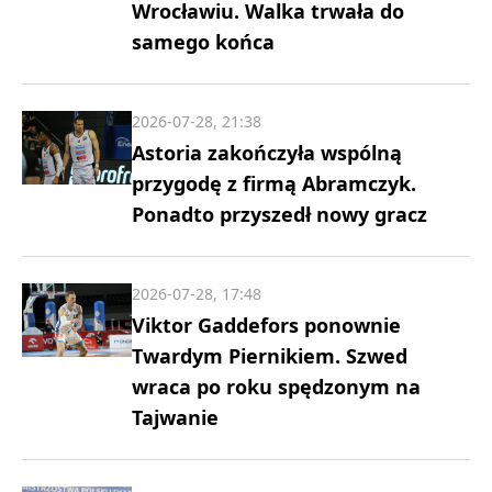
Wrocławiu. Walka trwała do
samego końca
2026-07-28, 21:38
Astoria zakończyła wspólną
przygodę z firmą Abramczyk.
Ponadto przyszedł nowy gracz
2026-07-28, 17:48
Viktor Gaddefors ponownie
Twardym Piernikiem. Szwed
wraca po roku spędzonym na
Tajwanie