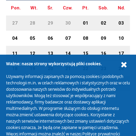
Pon.
Wt.
Śr.
Czw.
Pt.
Sob.
Nd.
27
28
29
30
01
02
03
04
05
06
07
08
09
10
11
12
13
14
15
16
17
Ważne: nasze strony wykorzystują pliki cookies.
18
19
20
21
22
23
24
Używamy informacji zapisanych za pomocą cookies i podobnych
technologii m.in. w celach reklamowych i statystycznych oraz w celu
25
26
27
28
29
30
31
dostosowania naszych serwisów do indywidualnych potrzeb
użytkowników. Mogą też stosować je współpracujący z nami
reklamodawcy, firmy badawcze oraz dostawcy aplikacji
multimedialnych. W programie służącym do obsługi internetu
można zmienić ustawienia dotyczące cookies. Korzystanie z
Polityka Prywatności
naszych serwisów internetowych bez zmiany ustawień dotyczących
Zasady korzystania z Serwisu
cookies oznacza, że będą one zapisane w pamięci urządzenia.
Więcej informacji można znaleźć w naszej
Polityce prywatności
Organizacje Pożytku Publicznego