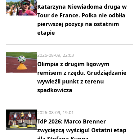
Katarzyna Niewiadoma druga w
Tour de France. Polka nie odbiła
pierwszej pozycji na ostatnim
etapie
2026-08-09, 22:03
Olimpia z drugim ligowym
remisem z rzędu. Grudziądzanie
wywieźli punkt z terenu
spadkowicza
2026-08-09, 19:01
TdP 2026: Marco Brenner
zwycięzcą wyścigu! Ostatni etap
dla Stefana Kunga