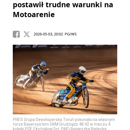
postawił trudne warunki na
Motoarenie
2026-05-03, 20:02 PG/WS
PRES Grupa Deweloperska Toruń pokonała na własnym
torze Bayersystem GKM Grudziądz 48:42 w meczu 4.
kolejki PGE Ekstraliga/fot. PAP/Agnieszka Bielecka