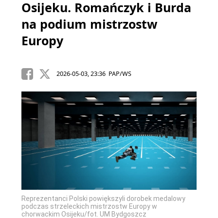
Osijeku. Romańczyk i Burda
na podium mistrzostw
Europy
2026-05-03, 23:36 PAP/WS
Reprezentanci Polski powiększyli dorobek medalowy
podczas strzeleckich mistrzostw Europy w
chorwackim Osijeku/fot. UM Bydgoszcz