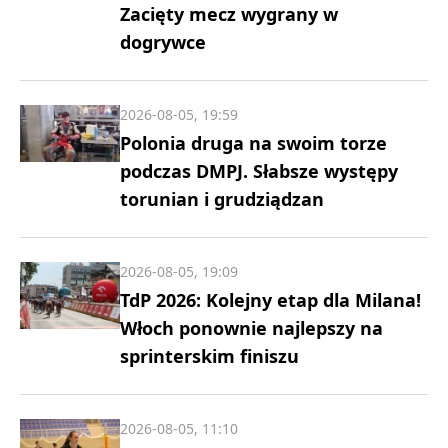
Zacięty mecz wygrany w
dogrywce
2026-08-05, 19:59
Polonia druga na swoim torze
podczas DMPJ. Słabsze występy
torunian i grudziądzan
2026-08-05, 19:09
TdP 2026: Kolejny etap dla Milana!
Włoch ponownie najlepszy na
sprinterskim finiszu
2026-08-05, 11:10