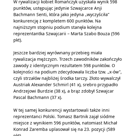
W rywalizacji kobiet Romańczyk uzyskała wynik 598
punktów, ustępując jedynie Szwajcarce Anji
Bachmann Senti, która jako jedyna „wyczyściła”
konkurencję z kompletem 600 punktów. Na
najniższym stopniu podium stanęła kolejna
reprezentantka Szwajcarii – Marta Szabo Bouza (596
pkt).
Jeszcze bardziej wyrównany przebieg miała
rywalizacja mężczyzn. Trzech zawodników zakończyło
zawody z identycznym rezultatem 598 punktów. O
kolejności na podium zdecydowała liczba tzw. „x-ów”,
czyli strzałów najbliżej środka tarczy. Złoto wywalczył
Austriak Alexander Schmirl (41 x), srebro przypadło
Andrzejowi Burdzie (38 x), a brąz zdobył Szwajcar
Pascal Bachmann (37 x).
W tej samej konkurencji wystartowali także inni
reprezentanci Polski. Tomasz Bartnik zajął siódme
miejsce z wynikiem 596 punktów, natomiast Michał
Konrad Zaremba uplasował się na 23. pozycji (589
pkt).