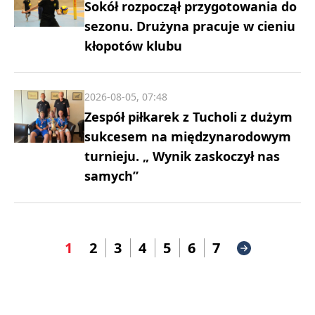
Sokół rozpoczął przygotowania do
sezonu. Drużyna pracuje w cieniu
kłopotów klubu
2026-08-05, 07:48
Zespół piłkarek z Tucholi z dużym
sukcesem na międzynarodowym
turnieju. „ Wynik zaskoczył nas
samych”
1
2
3
4
5
6
7