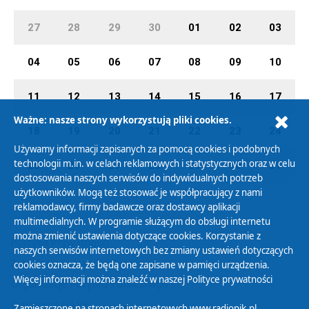
27
28
29
30
01
02
03
04
05
06
07
08
09
10
11
12
13
14
15
16
17
Ważne: nasze strony wykorzystują pliki cookies.
18
19
20
21
22
23
24
Używamy informacji zapisanych za pomocą cookies i podobnych
technologii m.in. w celach reklamowych i statystycznych oraz w celu
25
26
27
28
29
30
31
dostosowania naszych serwisów do indywidualnych potrzeb
użytkowników. Mogą też stosować je współpracujący z nami
reklamodawcy, firmy badawcze oraz dostawcy aplikacji
multimedialnych. W programie służącym do obsługi internetu
można zmienić ustawienia dotyczące cookies. Korzystanie z
Polityka Prywatności
naszych serwisów internetowych bez zmiany ustawień dotyczących
Zasady korzystania z Serwisu
cookies oznacza, że będą one zapisane w pamięci urządzenia.
Więcej informacji można znaleźć w naszej
Polityce prywatności
Organizacje Pożytku Publicznego
Cyfryzacja DAB+
Zamieszczone na stronach internetowych www.radiopik.pl