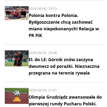
2026-08-06, 10:15
Polonia kontra Polonia.
Bydgoszczanie chcą zachować
miano niepokonanych! Relacja w
PR PiK
2026-08-05, 23:48
El. do LE: Górnik znów zaczyna
dwumecz od porażki. Nieznaczna
przegrana na terenie rywala
2026-08-05, 21:01
Olimpia Grudziądz awansowała do
pierwszej rundy Pucharu Polski.