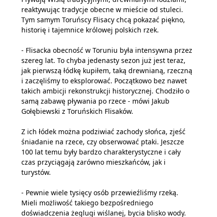
reaktywując tradycje obecne w mieście od stuleci.
Tym samym Toruńscy Flisacy chcą pokazać piękno,
historię i tajemnice królowej polskich rzek.
- Flisacka obecność w Toruniu była intensywna przez
szereg lat. To chyba jedenasty sezon już jest teraz,
jak pierwszą łódkę kupiłem, taką drewnianą, rzeczną
i zaczęliśmy to eksplorować. Początkowo bez nawet
takich ambicji rekonstrukcji historycznej. Chodziło o
samą zabawę pływania po rzece - mówi Jakub
Gołębiewski z Toruńskich Flisaków.
Z ich łódek można podziwiać zachody słońca, zjeść
śniadanie na rzece, czy obserwować ptaki. Jeszcze
100 lat temu były bardzo charakterystyczne i cały
czas przyciągają zarówno mieszkańców, jak i
turystów.
- Pewnie wiele tysięcy osób przewieźliśmy rzeką.
Mieli możliwość takiego bezpośredniego
doświadczenia żeglugi wiślanej, bycia blisko wody.