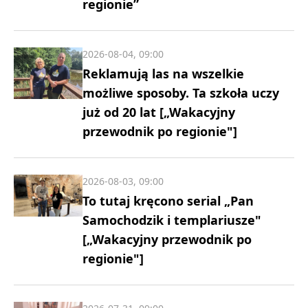
regionie”
2026-08-04, 09:00
Reklamują las na wszelkie
możliwe sposoby. Ta szkoła uczy
już od 20 lat [„Wakacyjny
przewodnik po regionie"]
2026-08-03, 09:00
To tutaj kręcono serial „Pan
Samochodzik i templariusze"
[„Wakacyjny przewodnik po
regionie"]