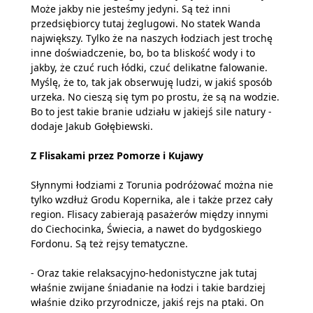
Może jakby nie jesteśmy jedyni. Są też inni
przedsiębiorcy tutaj żeglugowi. No statek Wanda
największy. Tylko że na naszych łodziach jest trochę
inne doświadczenie, bo, bo ta bliskość wody i to
jakby, że czuć ruch łódki, czuć delikatne falowanie.
Myślę, że to, tak jak obserwuję ludzi, w jakiś sposób
urzeka. No cieszą się tym po prostu, że są na wodzie.
Bo to jest takie branie udziału w jakiejś sile natury -
dodaje Jakub Gołębiewski.
Z Flisakami przez Pomorze i Kujawy
Słynnymi łodziami z Torunia podróżować można nie
tylko wzdłuż Grodu Kopernika, ale i także przez cały
region. Flisacy zabierają pasażerów między innymi
do Ciechocinka, Świecia, a nawet do bydgoskiego
Fordonu. Są też rejsy tematyczne.
- Oraz takie relaksacyjno-hedonistyczne jak tutaj
właśnie zwijane śniadanie na łodzi i takie bardziej
właśnie dziko przyrodnicze, jakiś rejs na ptaki. On