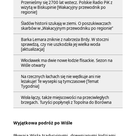
Przenieśmy się 2700 lat wstecz. Polskie Radio PiK z
wizytą w Biskupinie [Wakacyjny przewodnik po
regionie]
Śladów historii szukają w ziemi. O poszukiwaczach
skarbów w „Wakacyjnym przewodniku po regionie”
Barka Lemara zniknie z nabrzeża Brdy. W stoczni
sprawdzą, czy nie uszkodziła jej wielka woda
[aktualizacja]
Włocławek ma dwie nowe łodzie flisackie. Sezon na
Wiśle otwarty
Na rzecznych łachach się nie wędkuje ani nie
leżakuje! Te wysepki są tymczasowe [Temat
Tygodnia]
Wisła łączy, także miejscowości na przeciwległych
brzegach. Turyści popłynęli z Topolna do Borówna
Wyjątkowa podróż po Wiśle
Pływają Wisłą tradycyjnymi, drewnianymi łodziami,