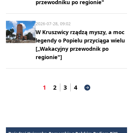
przewodniku po regionie"
2026-07-28, 09:02
W Kruszwicy rządzą myszy, a moc
legendy o Popielu przyciąga wielu
[„Wakacyjny przewodnik po
regionie"]
1
2
3
4