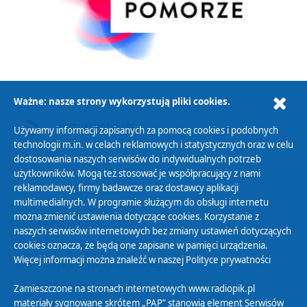
Ważne: nasze strony wykorzystują pliki cookies.
AKTUALNOŚCI RSS
Używamy informacji zapisanych za pomocą cookies i podobnych
technologii m.in. w celach reklamowych i statystycznych oraz w celu
dostosowania naszych serwisów do indywidualnych potrzeb
użytkowników. Mogą też stosować je współpracujący z nami
reklamodawcy, firmy badawcze oraz dostawcy aplikacji
multimedialnych. W programie służącym do obsługi internetu
można zmienić ustawienia dotyczące cookies. Korzystanie z
Polityka Prywatności
naszych serwisów internetowych bez zmiany ustawień dotyczących
Zasady korzystania z Serwisu
cookies oznacza, że będą one zapisane w pamięci urządzenia.
Więcej informacji można znaleźć w naszej
Polityce prywatności
Organizacje Pożytku Publicznego
Cyfryzacja DAB+
Zamieszczone na stronach internetowych www.radiopik.pl
materiały sygnowane skrótem „PAP” stanowią element Serwisów
Polityka ochrony danych osobowych