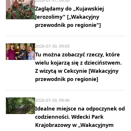
2026-07-31, 09:00
Zaglądamy do „Kujawskiej
Jerozolimy" [„Wakacyjny
przewodnik po regionie"]
2026-07-30, 09:05
Tu można zobaczyć rzeczy, które
wielu kojarzą się z dzieciństwem.
Z wizytą w Cekcynie [Wakacyjny
przewodnik po regionie]
2026-07-29, 09:40
Idealne miejsce na odpoczynek od
codzienności. Wdecki Park
Krajobrazowy w „Wakacyjnym