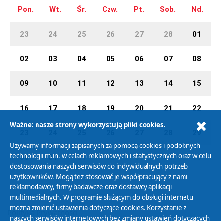
Pon.
Wt.
Śr.
Czw.
Pt.
Sob.
Nd.
23
24
25
26
27
28
01
02
03
04
05
06
07
08
09
10
11
12
13
14
15
16
17
18
19
20
21
22
Ważne: nasze strony wykorzystują pliki cookies.
23
24
25
26
27
28
29
Używamy informacji zapisanych za pomocą cookies i podobnych
technologii m.in. w celach reklamowych i statystycznych oraz w celu
30
31
01
02
03
04
05
dostosowania naszych serwisów do indywidualnych potrzeb
użytkowników. Mogą też stosować je współpracujący z nami
reklamodawcy, firmy badawcze oraz dostawcy aplikacji
multimedialnych. W programie służącym do obsługi internetu
można zmienić ustawienia dotyczące cookies. Korzystanie z
Polityka Prywatności
naszych serwisów internetowych bez zmiany ustawień dotyczących