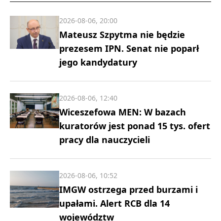
2026-08-06, 20:00
Mateusz Szpytma nie będzie
prezesem IPN. Senat nie poparł
jego kandydatury
2026-08-06, 12:40
Wiceszefowa MEN: W bazach
kuratorów jest ponad 15 tys. ofert
pracy dla nauczycieli
2026-08-06, 10:52
IMGW ostrzega przed burzami i
upałami. Alert RCB dla 14
województw