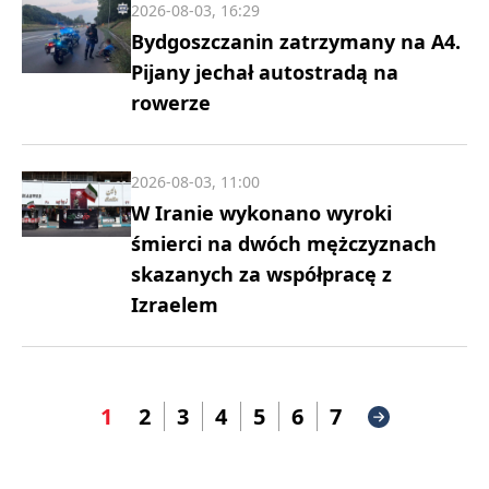
2026-08-03, 16:29
Bydgoszczanin zatrzymany na A4.
Pijany jechał autostradą na
rowerze
2026-08-03, 11:00
W Iranie wykonano wyroki
śmierci na dwóch mężczyznach
skazanych za współpracę z
Izraelem
1
2
3
4
5
6
7