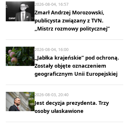
2026-08-04, 16:57
Zmarł Andrzej Morozowski,
publicysta związany z TVN.
„Mistrz rozmowy politycznej”
2026-08-04, 16:00
„Jabłka krajeńskie” pod ochroną.
Zostały objęte oznaczeniem
geograficznym Unii Europejskiej
2026-08-03, 20:40
Jest decyzja prezydenta. Trzy
osoby ułaskawione