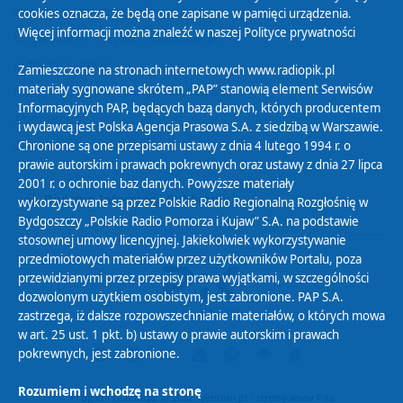
Zasady korzystania z Serwisu
cookies oznacza, że będą one zapisane w pamięci urządzenia.
Więcej informacji można znaleźć w naszej
Polityce prywatności
Organizacje Pożytku Publicznego
Cyfryzacja DAB+
Zamieszczone na stronach internetowych www.radiopik.pl
materiały sygnowane skrótem „PAP” stanowią element Serwisów
Polityka ochrony danych osobowych
Informacyjnych PAP, będących bazą danych, których producentem
Abonament
i wydawcą jest Polska Agencja Prasowa S.A. z siedzibą w Warszawie.
Zamówienia publiczne
Chronione są one przepisami ustawy z dnia 4 lutego 1994 r. o
prawie autorskim i prawach pokrewnych oraz ustawy z dnia 27 lipca
2001 r. o ochronie baz danych. Powyższe materiały
Biuletyn Informacji Publicznej
wykorzystywane są przez Polskie Radio Regionalną Rozgłośnię w
Bydgoszczy „Polskie Radio Pomorza i Kujaw” S.A. na podstawie
stosownej umowy licencyjnej. Jakiekolwiek wykorzystywanie
przedmiotowych materiałów przez użytkowników Portalu, poza
przewidzianymi przez przepisy prawa wyjątkami, w szczególności
dozwolonym użytkiem osobistym, jest zabronione. PAP S.A.
zastrzega, iż dalsze rozpowszechnianie materiałów, o których mowa
w art. 25 ust. 1 pkt. b) ustawy o prawie autorskim i prawach
pokrewnych, jest zabronione.
Rozumiem i wchodzę na stronę
Projekt i realizacja: © 2022
Webtom.pl
/
strony www Piła