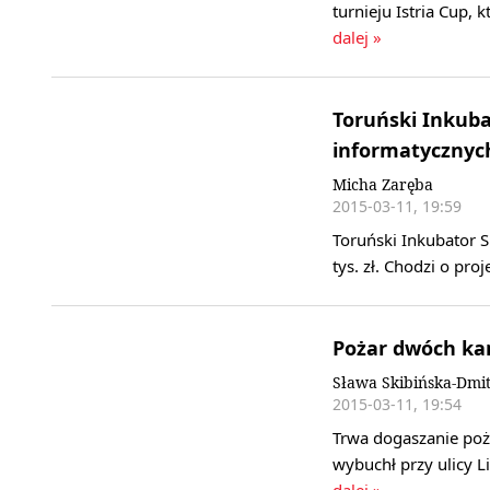
turnieju Istria Cup,
dalej »
Toruński Inkub
informatycznyc
Micha Zaręba
2015-03-11, 19:59
Toruński Inkubator 
tys. zł. Chodzi o pr
Pożar dwóch ka
Sława Skibińska-Dmi
2015-03-11, 19:54
Trwa dogaszanie poż
wybuchł przy ulicy L
dalej »