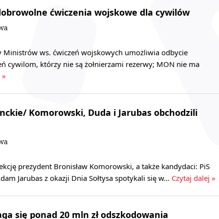
obrowolne ćwiczenia wojskowe dla cywilów
owa
 Ministrów ws. ćwiczeń wojskowych umożliwia odbycie
ń cywilom, którzy nie są żołnierzami rezerwy; MON nie ma
 »
ckie/ Komorowski, Duda i Jarubas obchodzili
owa
lekcję prezydent Bronisław Komorowski, a także kandydaci: PiS
dam Jarubas z okazji Dnia Sołtysa spotykali się w…
Czytaj dalej »
ga się ponad 20 mln zł odszkodowania