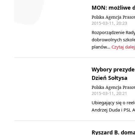
MON: możliwe d
Polska Agencja Pras
2015-03-11, 20:23
Rozporządzenie Rady
dobrowolnych szkole
planów…
Czytaj dalej
Wybory prezyden
Dzień Sołtysa
Polska Agencja Pras
2015-03-11, 20:21
Ubiegający się o ree
Andrzej Duda i PSL A
Ryszard B. doma