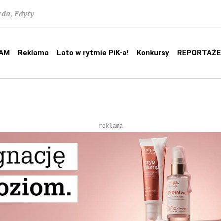
rda, Edyty
AM
Reklama
Lato w rytmie PiK-a!
Konkursy
REPORTAŻE
reklama