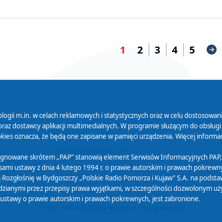
1
2
3
4
5
logii m.in. w celach reklamowych i statystycznych oraz w celu dostosow
 Serwisu
Organizacje Pożytku
Cyfryzacja D
raz dostawcy aplikacji multimedialnych. W programie służącym do obsługi
Publicznego
ies oznacza, że będą one zapisane w pamięci urządzenia. Więcej informac
Zamówienia publiczne
sygnowane skrótem „PAP” stanowią element Serwisów Informacyjnych PAP,
ami ustawy z dnia 4 lutego 1994 r. o prawie autorskim i prawach pokrewnyc
 Rozgłośnię w Bydgoszczy „Polskie Radio Pomorza i Kujaw” S.A. na podsta
ianymi przez przepisy prawa wyjątkami, w szczególności dozwolonym użytk
) ustawy o prawie autorskim i prawach pokrewnych, jest zabronione.
Projekt i realizacja: © 2022
Webtom.pl
/
strony www Piła