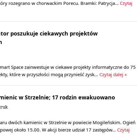
 który rozegrano w chorwackim Porecu. Bramki: Patrycja…
Czytaj
ator poszukuje ciekawych projektów
h
Smart Space zainwestuje w ciekawe projekty informatyczne do 75
ojekty, które w przyszłości mogą przynieść zysk…
Czytaj dalej »
mienic w Strzelnie; 17 rodzin ewakuowano
truk
aru dwóch kamienic w Strzelnie w powiecie Mogileńskim. Ogień
ipowej około 15.00. W akcji bierze udział 17 zastępów…
Czytaj