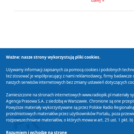
Ważne: nasze strony wykorzystują pliki cookies.
Używamy informacji zapisanych za pomocą cookies i podobnych techno
Polityka Prywatności
Zasady korzystania z
też stosować je współpracujący z nami reklamodawcy, firmy badawcze o
naszych serwisów internetowych bez zmiany ustawień dotyczących cook
Polityka ochrony danych
Abonament
Zamieszczone na stronach internetowych www.radiopik.pl materiały 
osobowych
Agencja Prasowa S.A. z siedzibą w Warszawie. Chronione są one przepis
Powyższe materiały wykorzystywane są przez Polskie Radio Regionalną
przedmiotowych materiałów przez użytkowników Portalu, poza przewidz
rozpowszechnianie materiałów, o których mowa w art. 25 ust. 1 pkt. b
Rozumiem i wchodzę na stronę