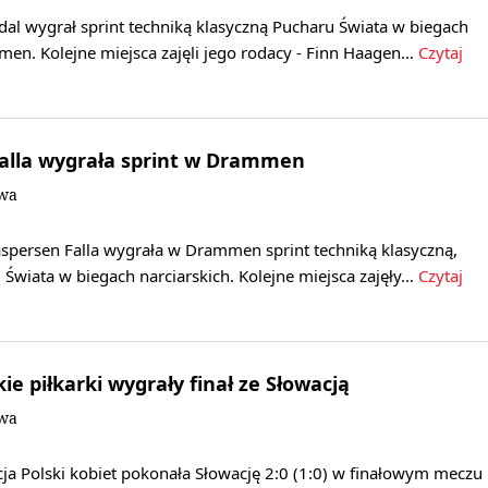
al wygrał sprint techniką klasyczną Pucharu Świata w biegach
men. Kolejne miejsca zajęli jego rodacy - Finn Haagen…
Czytaj
Falla wygrała sprint w Drammen
owa
persen Falla wygrała w Drammen sprint techniką klasyczną,
 Świata w biegach narciarskich. Kolejne miejsca zajęły…
Czytaj
kie piłkarki wygrały finał ze Słowacją
owa
cja Polski kobiet pokonała Słowację 2:0 (1:0) w finałowym meczu