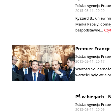
Polska Agencja Pras
2015-03-11, 20:20
Ryszard B., uniewin
Marka Papały, domaga
bezpodstawne…
Czyt
Premier Francji:
Polska Agencja Pras
2015-03-11, 20:17
Wartości Solidarności
wartości były wcielo
PŚ w biegach -
Polska Agencja Pras
2015-03-11, 20:09