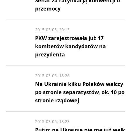
Senat za ratyfikacją konwencji o
przemocy
2015-03-05, 20:13
PKW zarejestrowała już 17
komitetów kandydatów na
prezydenta
2015-03-05, 18:26
Na Ukrainie kilku Polaków walczy
po stronie separatystów, ok. 10 po
stronie rządowej
2015-03-05, 18:23
Putin: na Ukrainie nie ma już walk