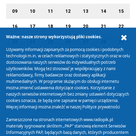
09
10
11
12
13
14
15
16
17
18
19
20
21
22
Ważne: nasze strony wykorzystują pliki cookies.
23
24
25
26
27
28
29
Używamy informacji zapisanych za pomocą cookies i podobnych
technologii m.in. w celach reklamowych i statystycznych oraz w celu
30
31
01
02
03
04
05
dostosowania naszych serwisów do indywidualnych potrzeb
użytkowników. Mogą też stosować je współpracujący z nami
reklamodawcy, firmy badawcze oraz dostawcy aplikacji
multimedialnych. W programie służącym do obsługi internetu
można zmienić ustawienia dotyczące cookies. Korzystanie z
Polityka Prywatności
naszych serwisów internetowych bez zmiany ustawień dotyczących
Zasady korzystania z Serwisu
cookies oznacza, że będą one zapisane w pamięci urządzenia.
Więcej informacji można znaleźć w naszej
Polityce prywatności
Organizacje Pożytku Publicznego
Cyfryzacja DAB+
Zamieszczone na stronach internetowych www.radiopik.pl
materiały sygnowane skrótem „PAP” stanowią element Serwisów
Polityka ochrony danych osobowych
Informacyjnych PAP, będących bazą danych, których producentem
Abonament