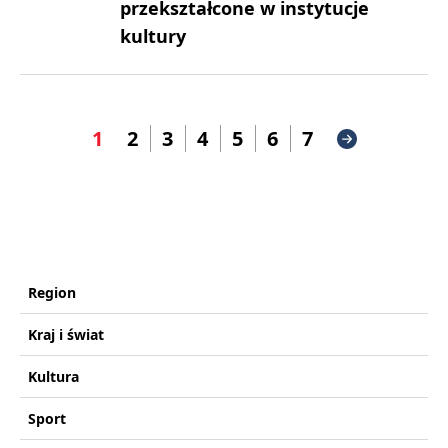
przekształcone w instytucje
kultury
1
2
3
4
5
6
7
Region
Kraj i świat
Kultura
Sport