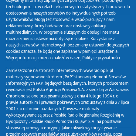
Używamy informacji zapisanych za pomocą cookies i podobnych
technologii m.in. w celach reklamowych i statystycznych oraz w celu
23
24
25
26
27
28
01
dostosowania naszych serwisów do indywidualnych potrzeb
użytkowników. Mogą też stosować je współpracujący z nami
reklamodawcy, firmy badawcze oraz dostawcy aplikacji
multimedialnych. W programie służącym do obsługi internetu
można zmienić ustawienia dotyczące cookies. Korzystanie z
Polityka Prywatności
naszych serwisów internetowych bez zmiany ustawień dotyczących
Zasady korzystania z Serwisu
cookies oznacza, że będą one zapisane w pamięci urządzenia.
Więcej informacji można znaleźć w naszej
Polityce prywatności
Organizacje Pożytku Publicznego
Cyfryzacja DAB+
Zamieszczone na stronach internetowych www.radiopik.pl
materiały sygnowane skrótem „PAP” stanowią element Serwisów
Polityka ochrony danych osobowych
Informacyjnych PAP, będących bazą danych, których producentem
Abonament
i wydawcą jest Polska Agencja Prasowa S.A. z siedzibą w Warszawie.
Zamówienia publiczne
Chronione są one przepisami ustawy z dnia 4 lutego 1994 r. o
prawie autorskim i prawach pokrewnych oraz ustawy z dnia 27 lipca
2001 r. o ochronie baz danych. Powyższe materiały
Biuletyn Informacji Publicznej
wykorzystywane są przez Polskie Radio Regionalną Rozgłośnię w
Bydgoszczy „Polskie Radio Pomorza i Kujaw” S.A. na podstawie
stosownej umowy licencyjnej. Jakiekolwiek wykorzystywanie
przedmiotowych materiałów przez użytkowników Portalu, poza