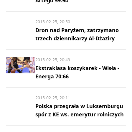
Artego 59:94
2015-02-25, 20:50
Dron nad Paryżem, zatrzymano
trzech dziennikarzy Al-Dżaziry
2015-02-25, 20:49
Ekstraklasa koszykarek - Wisła -
Energa 70:66
2015-02-25, 20:11
Polska przegrała w Luksemburgu
spór z KE ws. emerytur rolniczych