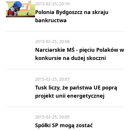
2015-02-25, 20:10
Polonia Bydgoszcz na skraju
bankructwa
2015-02-25, 20:08
Narciarskie MŚ - pięciu Polaków w
konkursie na dużej skoczni
2015-02-25, 20:07
Tusk liczy, że państwa UE poprą
projekt unii energetycznej
2015-02-25, 20:05
Spółki SP mogą zostać