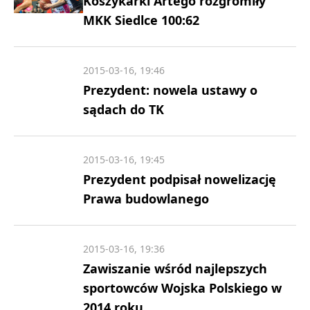
Koszykarki Artego rozgromiły
MKK Siedlce 100:62
2015-03-16, 19:46
Prezydent: nowela ustawy o
sądach do TK
2015-03-16, 19:45
Prezydent podpisał nowelizację
Prawa budowlanego
2015-03-16, 19:36
Zawiszanie wśród najlepszych
sportowców Wojska Polskiego w
2014 roku