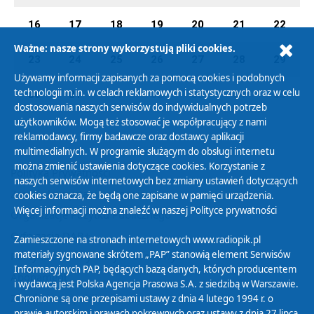
16
17
18
19
20
21
22
Ważne: nasze strony wykorzystują pliki cookies.
23
24
25
26
27
28
29
Używamy informacji zapisanych za pomocą cookies i podobnych
technologii m.in. w celach reklamowych i statystycznych oraz w celu
30
31
01
02
03
04
05
dostosowania naszych serwisów do indywidualnych potrzeb
użytkowników. Mogą też stosować je współpracujący z nami
reklamodawcy, firmy badawcze oraz dostawcy aplikacji
multimedialnych. W programie służącym do obsługi internetu
można zmienić ustawienia dotyczące cookies. Korzystanie z
Polityka Prywatności
naszych serwisów internetowych bez zmiany ustawień dotyczących
Zasady korzystania z Serwisu
cookies oznacza, że będą one zapisane w pamięci urządzenia.
Więcej informacji można znaleźć w naszej
Polityce prywatności
Organizacje Pożytku Publicznego
Cyfryzacja DAB+
Zamieszczone na stronach internetowych www.radiopik.pl
materiały sygnowane skrótem „PAP” stanowią element Serwisów
Polityka ochrony danych osobowych
Informacyjnych PAP, będących bazą danych, których producentem
Abonament
i wydawcą jest Polska Agencja Prasowa S.A. z siedzibą w Warszawie.
Zamówienia publiczne
Chronione są one przepisami ustawy z dnia 4 lutego 1994 r. o
prawie autorskim i prawach pokrewnych oraz ustawy z dnia 27 lipca