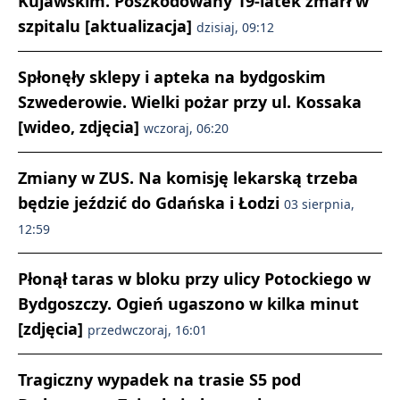
Kujawskim. Poszkodowany 19-latek zmarł w
szpitalu [aktualizacja]
dzisiaj, 09:12
Spłonęły sklepy i apteka na bydgoskim
Szwederowie. Wielki pożar przy ul. Kossaka
[wideo, zdjęcia]
wczoraj, 06:20
Zmiany w ZUS. Na komisję lekarską trzeba
będzie jeździć do Gdańska i Łodzi
03 sierpnia,
12:59
Płonął taras w bloku przy ulicy Potockiego w
Bydgoszczy. Ogień ugaszono w kilka minut
[zdjęcia]
przedwczoraj, 16:01
Tragiczny wypadek na trasie S5 pod