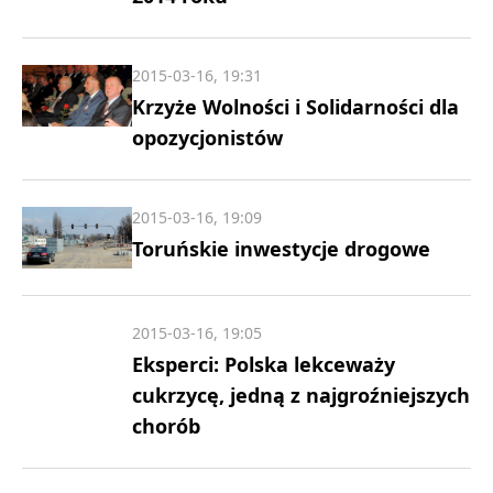
2015-03-16, 19:31
Krzyże Wolności i Solidarności dla
opozycjonistów
2015-03-16, 19:09
Toruńskie inwestycje drogowe
2015-03-16, 19:05
Eksperci: Polska lekceważy
cukrzycę, jedną z najgroźniejszych
chorób