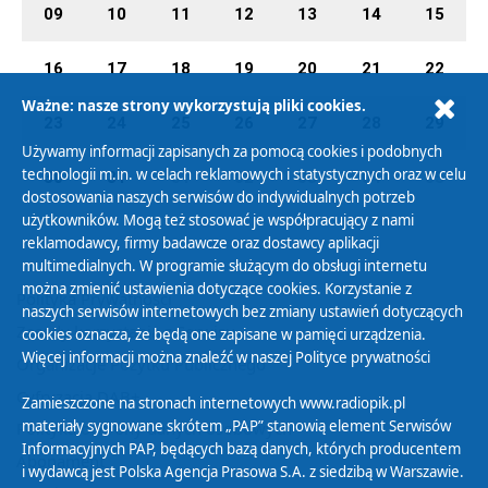
09
10
11
12
13
14
15
16
17
18
19
20
21
22
Ważne: nasze strony wykorzystują pliki cookies.
23
24
25
26
27
28
29
Używamy informacji zapisanych za pomocą cookies i podobnych
technologii m.in. w celach reklamowych i statystycznych oraz w celu
30
31
01
02
03
04
05
dostosowania naszych serwisów do indywidualnych potrzeb
użytkowników. Mogą też stosować je współpracujący z nami
reklamodawcy, firmy badawcze oraz dostawcy aplikacji
multimedialnych. W programie służącym do obsługi internetu
można zmienić ustawienia dotyczące cookies. Korzystanie z
Polityka Prywatności
naszych serwisów internetowych bez zmiany ustawień dotyczących
Zasady korzystania z Serwisu
cookies oznacza, że będą one zapisane w pamięci urządzenia.
Więcej informacji można znaleźć w naszej
Polityce prywatności
Organizacje Pożytku Publicznego
Cyfryzacja DAB+
Zamieszczone na stronach internetowych www.radiopik.pl
materiały sygnowane skrótem „PAP” stanowią element Serwisów
Polityka ochrony danych osobowych
Informacyjnych PAP, będących bazą danych, których producentem
Abonament
i wydawcą jest Polska Agencja Prasowa S.A. z siedzibą w Warszawie.