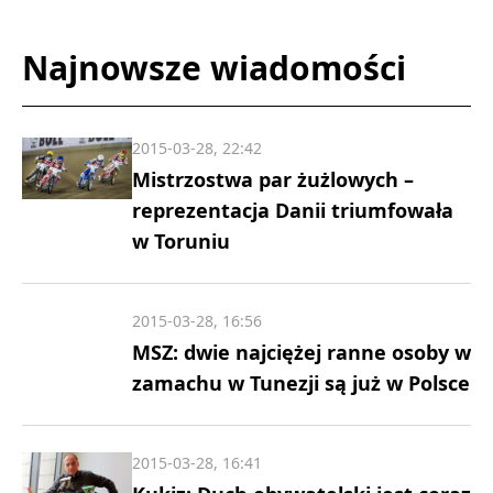
Najnowsze wiadomości
2015-03-28, 22:42
Mistrzostwa par żużlowych –
reprezentacja Danii triumfowała
w Toruniu
2015-03-28, 16:56
MSZ: dwie najciężej ranne osoby w
zamachu w Tunezji są już w Polsce
2015-03-28, 16:41