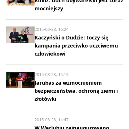
Kukiz: Duch obywatelski jest coraz
mocniejszy
2015-03-28, 16:24
Kaczyński o Dudzie: toczy się
kampania przeciwko uczciwemu
człowiekowi
2015-03-28, 15:19
Jarubas za wzmocnieniem
bezpieczeństwa, ochroną ziemi i
złotówki
2015-03-28, 14:47
W Warlubiu zainaugurowano