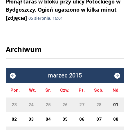
Płonął taras w bloku przy ulicy Potockiego w
Bydgoszczy. Ogień ugaszono w kilka minut
[zdjęcia]
05 sierpnia, 16:01
Archiwum
marzec 2015
Pon.
Wt.
Śr.
Czw.
Pt.
Sob.
Nd.
23
24
25
26
27
28
01
02
03
04
05
06
07
08