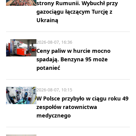
strony Rumunii. Wybuchł przy
gazociągu łączącym Turcję z
Ukrainą
2026-08-07, 16:36
Ceny paliw w hurcie mocno
spadają. Benzyna 95 może
potanieć
2026-08-07, 10:15
W Polsce przybyło w ciągu roku 49
zespołów ratownictwa
medycznego