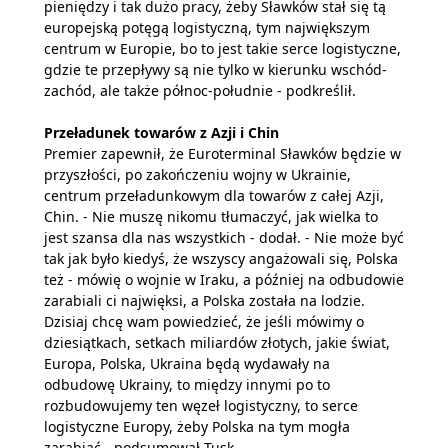
pieniędzy i tak dużo pracy, żeby Sławków stał się tą
europejską potęgą logistyczną, tym największym
centrum w Europie, bo to jest takie serce logistyczne,
gdzie te przepływy są nie tylko w kierunku wschód-
zachód, ale także północ-południe - podkreślił.
Przeładunek towarów z Azji i Chin
Premier zapewnił, że Euroterminal Sławków będzie w
przyszłości, po zakończeniu wojny w Ukrainie,
centrum przeładunkowym dla towarów z całej Azji,
Chin. - Nie muszę nikomu tłumaczyć, jak wielka to
jest szansa dla nas wszystkich - dodał. - Nie może być
tak jak było kiedyś, że wszyscy angażowali się, Polska
też - mówię o wojnie w Iraku, a później na odbudowie
zarabiali ci najwięksi, a Polska została na lodzie.
Dzisiaj chcę wam powiedzieć, że jeśli mówimy o
dziesiątkach, setkach miliardów złotych, jakie świat,
Europa, Polska, Ukraina będą wydawały na
odbudowę Ukrainy, to między innymi po to
rozbudowujemy ten węzeł logistyczny, to serce
logistyczne Europy, żeby Polska na tym mogła
zarabiać - podsumował Tusk.