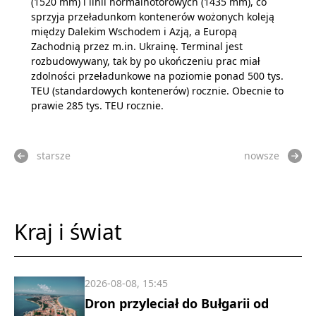
(1520 mm) i linii normalnotorowych (1435 mm), co
sprzyja przeładunkom kontenerów wożonych koleją
między Dalekim Wschodem i Azją, a Europą
Zachodnią przez m.in. Ukrainę. Terminal jest
rozbudowywany, tak by po ukończeniu prac miał
zdolności przeładunkowe na poziomie ponad 500 tys.
TEU (standardowych kontenerów) rocznie. Obecnie to
prawie 285 tys. TEU rocznie.
starsze
nowsze
Kraj i świat
2026-08-08, 15:45
Dron przyleciał do Bułgarii od