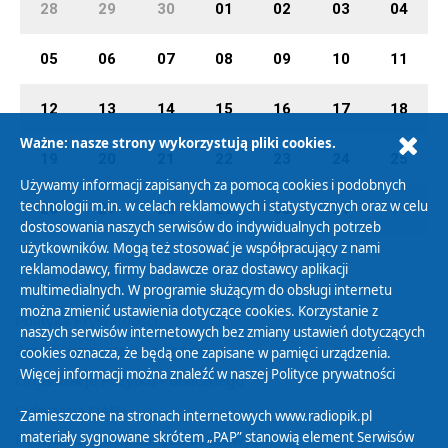
28
29
30
01
02
03
04
05
06
07
08
09
10
11
12
13
14
15
16
17
18
Ważne: nasze strony wykorzystują pliki cookies.
19
20
21
22
23
24
25
Używamy informacji zapisanych za pomocą cookies i podobnych
technologii m.in. w celach reklamowych i statystycznych oraz w celu
26
27
28
29
30
31
01
dostosowania naszych serwisów do indywidualnych potrzeb
użytkowników. Mogą też stosować je współpracujący z nami
reklamodawcy, firmy badawcze oraz dostawcy aplikacji
multimedialnych. W programie służącym do obsługi internetu
można zmienić ustawienia dotyczące cookies. Korzystanie z
Polityka Prywatności
naszych serwisów internetowych bez zmiany ustawień dotyczących
Zasady korzystania z Serwisu
cookies oznacza, że będą one zapisane w pamięci urządzenia.
Więcej informacji można znaleźć w naszej
Polityce prywatności
Organizacje Pożytku Publicznego
Cyfryzacja DAB+
Zamieszczone na stronach internetowych www.radiopik.pl
materiały sygnowane skrótem „PAP” stanowią element Serwisów
Polityka ochrony danych osobowych