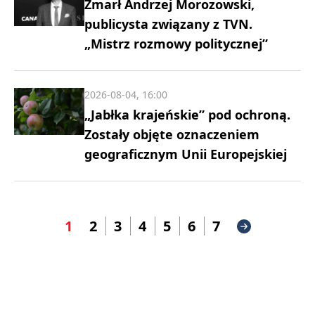
Zmarł Andrzej Morozowski,
publicysta związany z TVN.
„Mistrz rozmowy politycznej”
2026-08-04, 16:00
„Jabłka krajeńskie” pod ochroną.
Zostały objęte oznaczeniem
geograficznym Unii Europejskiej
1
2
3
4
5
6
7