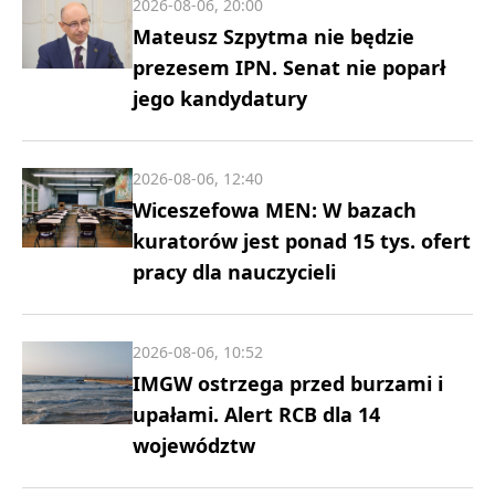
2026-08-06, 20:00
Mateusz Szpytma nie będzie
prezesem IPN. Senat nie poparł
jego kandydatury
2026-08-06, 12:40
Wiceszefowa MEN: W bazach
kuratorów jest ponad 15 tys. ofert
pracy dla nauczycieli
2026-08-06, 10:52
IMGW ostrzega przed burzami i
upałami. Alert RCB dla 14
województw