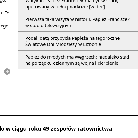
Watykan: Papież Franciszek ma być w środę
operowany w pełnej narkozie [wideo]
u. To
Pierwsza taka wizyta w historii. Papież Franciszek
w studiu telewizyjnym
tego
Podali datę przybycia Papieża na tegoroczne
Światowe Dni Młodzieży w Lizbonie
Papież do młodych ma Węgrzech: niedaleko stąd
na porządku dziennym są wojna i cierpienie
e
ło w ciągu roku 49 zespołów ratownictwa