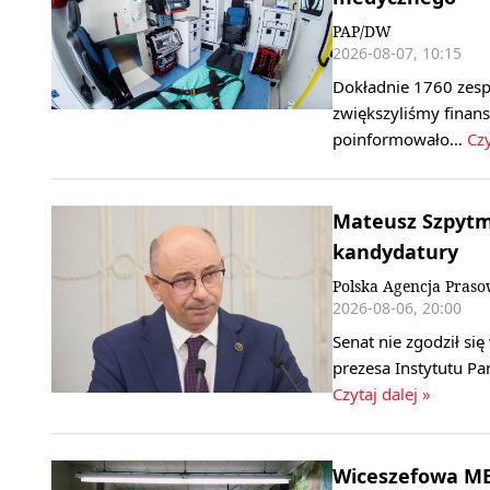
PAP/DW
2026-08-07, 10:15
Dokładnie 1760 zesp
zwiększyliśmy finan
poinformowało…
Czy
Mateusz Szpytma
kandydatury
Polska Agencja Pras
2026-08-06, 20:00
Senat nie zgodził s
prezesa Instytutu P
Czytaj dalej »
Wiceszefowa MEN