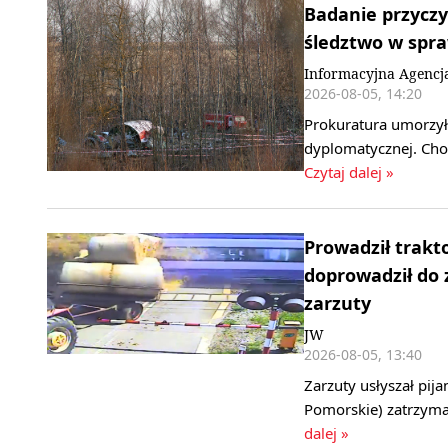
Badanie przyczy
śledztwo w spr
Informacyjna Agencj
2026-08-05, 14:20
Prokuratura umorzył
dyplomatycznej. Cho
Czytaj dalej »
Prowadził trakt
doprowadził do 
zarzuty
JW
2026-08-05, 13:40
Zarzuty usłyszał pij
Pomorskie) zatrzyma
dalej »