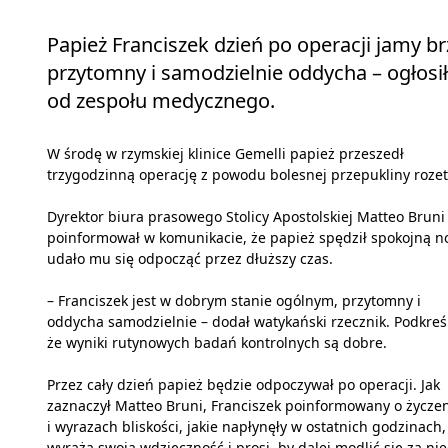
Papież Franciszek dzień po operacji jamy b
przytomny i samodzielnie oddycha – ogłos
od zespołu medycznego.
W środę w rzymskiej klinice Gemelli papież przeszedł
trzygodzinną operację z powodu bolesnej przepukliny rozet
Dyrektor biura prasowego Stolicy Apostolskiej Matteo Bruni
poinformował w komunikacie, że papież spędził spokojną no
udało mu się odpocząć przez dłuższy czas.
– Franciszek jest w dobrym stanie ogólnym, przytomny i
oddycha samodzielnie – dodał watykański rzecznik. Podkreśl
że wyniki rutynowych badań kontrolnych są dobre.
Przez cały dzień papież będzie odpoczywał po operacji. Jak
zaznaczył Matteo Bruni, Franciszek poinformowany o życze
i wyrazach bliskości, jakie napłynęły w ostatnich godzinach,
wyraża swoją wdzięczność i prosi, by dalej modlić się za nie