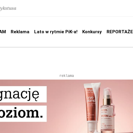
Sykstusa
AM
Reklama
Lato w rytmie PiK-a!
Konkursy
REPORTAŻE
reklama