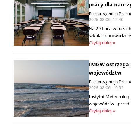
pracy dla nauczy
Polska Agencja Pras
2026-08-06, 12:40
Na 29 lipca w bazach
szkołach prowadzony
Czytaj dalej »
IMGW ostrzega p
województw
Polska Agencja Pras
2026-08-06, 10:52
Instytut Meteorologi
województw i przed 
Czytaj dalej »