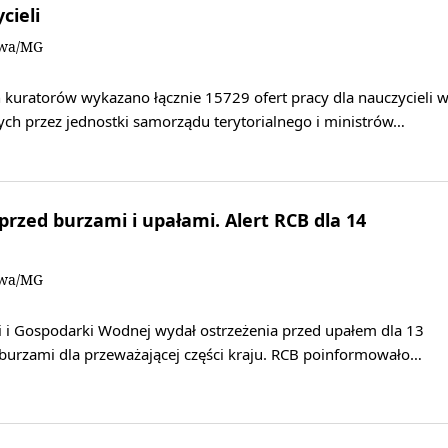
cieli
owa/MG
 kuratorów wykazano łącznie 15729 ofert pracy dla nauczycieli 
ch przez jednostki samorządu terytorialnego i ministrów…
rzed burzami i upałami. Alert RCB dla 14
owa/MG
i i Gospodarki Wodnej wydał ostrzeżenia przed upałem dla 13
burzami dla przeważającej części kraju. RCB poinformowało…