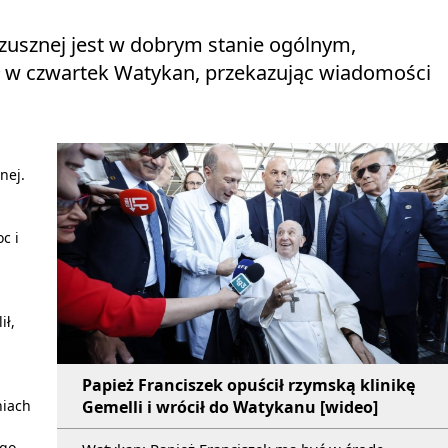
rzusznej jest w dobrym stanie ogólnym,
ił w czwartek Watykan, przekazując wiadomości
nej.
c i
ił,
Papież Franciszek opuścił rzymską klinikę
niach
Gemelli i wrócił do Watykanu [wideo]
go.