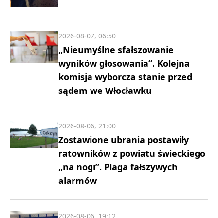
2026-08-07, 06:50
„Nieumyślne sfałszowanie
wyników głosowania”. Kolejna
komisja wyborcza stanie przed
sądem we Włocławku
2026-08-06, 21:00
Zostawione ubrania postawiły
ratowników z powiatu świeckiego
„na nogi”. Plaga fałszywych
alarmów
2026-08-06, 19:12