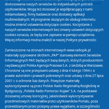
dostosowania naszych serwisów do indywidualnych potrzeb
użytkowników. Mogą też stosować je współpracujący z nami
reklamodawcy, firmy badawcze oraz dostawcy aplikacji
multimedialnych. W programie służącym do obsługi internetu
można zmienić ustawienia dotyczące cookies. Korzystanie z
Polityka Prywatności
naszych serwisów internetowych bez zmiany ustawień dotyczących
Zasady korzystania z Serwisu
cookies oznacza, że będą one zapisane w pamięci urządzenia.
Więcej informacji można znaleźć w naszej
Polityce prywatności
Organizacje Pożytku Publicznego
Cyfryzacja DAB+
Zamieszczone na stronach internetowych www.radiopik.pl
materiały sygnowane skrótem „PAP” stanowią element Serwisów
Polityka ochrony danych osobowych
Informacyjnych PAP, będących bazą danych, których producentem
Abonament
i wydawcą jest Polska Agencja Prasowa S.A. z siedzibą w Warszawie.
Zamówienia publiczne
Chronione są one przepisami ustawy z dnia 4 lutego 1994 r. o
prawie autorskim i prawach pokrewnych oraz ustawy z dnia 27 lipca
2001 r. o ochronie baz danych. Powyższe materiały
Biuletyn Informacji Publicznej
wykorzystywane są przez Polskie Radio Regionalną Rozgłośnię w
Bydgoszczy „Polskie Radio Pomorza i Kujaw” S.A. na podstawie
stosownej umowy licencyjnej. Jakiekolwiek wykorzystywanie
przedmiotowych materiałów przez użytkowników Portalu, poza
przewidzianymi przez przepisy prawa wyjątkami, w szczególności