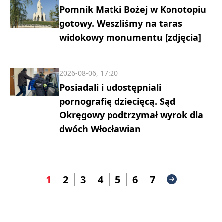
Pomnik Matki Bożej w Konotopiu
gotowy. Weszliśmy na taras
widokowy monumentu [zdjęcia]
2026-08-06, 17:20
Posiadali i udostępniali
pornografię dziecięcą. Sąd
Okręgowy podtrzymał wyrok dla
dwóch Włocławian
1
2
3
4
5
6
7