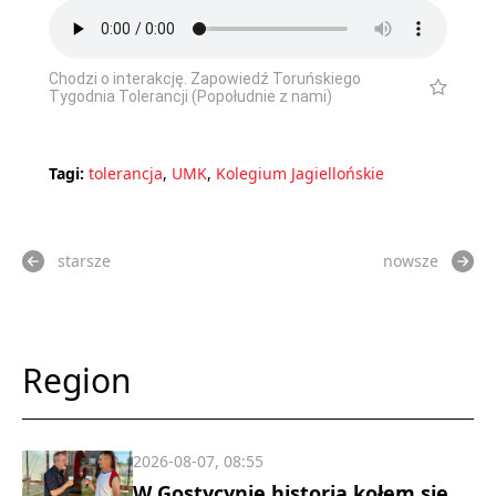
Chodzi o interakcję. Zapowiedź Toruńskiego
Tygodnia Tolerancji (Popołudnie z nami)
Tagi:
tolerancja
,
UMK
,
Kolegium Jagiellońskie
starsze
nowsze
Region
2026-08-07, 08:55
W Gostycynie historia kołem się