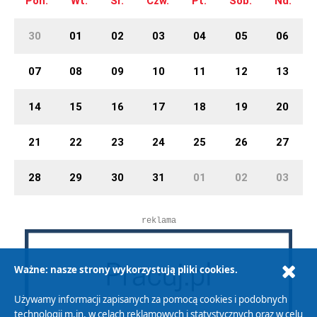
Pon.
Wt.
Śr.
Czw.
Pt.
Sob.
Nd.
30
01
02
03
04
05
06
07
08
09
10
11
12
13
14
15
16
17
18
19
20
21
22
23
24
25
26
27
28
29
30
31
01
02
03
reklama
Ważne: nasze strony wykorzystują pliki cookies.
Używamy informacji zapisanych za pomocą cookies i podobnych
technologii m.in. w celach reklamowych i statystycznych oraz w celu