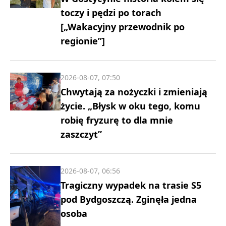
toczy i pędzi po torach
[„Wakacyjny przewodnik po
regionie”]
2026-08-07, 07:50
Chwytają za nożyczki i zmieniają
życie. „Błysk w oku tego, komu
robię fryzurę to dla mnie
zaszczyt”
2026-08-07, 06:56
Tragiczny wypadek na trasie S5
pod Bydgoszczą. Zginęła jedna
osoba