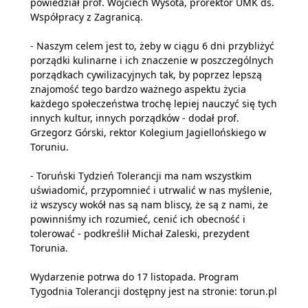
powiedział prof. Wojciech Wysota, prorektor UMK ds.
Współpracy z Zagranicą.
- Naszym celem jest to, żeby w ciągu 6 dni przybliżyć
porządki kulinarne i ich znaczenie w poszczególnych
porządkach cywilizacyjnych tak, by poprzez lepszą
znajomość tego bardzo ważnego aspektu życia
każdego społeczeństwa trochę lepiej nauczyć się tych
innych kultur, innych porządków - dodał prof.
Grzegorz Górski, rektor Kolegium Jagiellońskiego w
Toruniu.
- Toruński Tydzień Tolerancji ma nam wszystkim
uświadomić, przypomnieć i utrwalić w nas myślenie,
iż wszyscy wokół nas są nam bliscy, że są z nami, że
powinniśmy ich rozumieć, cenić ich obecność i
tolerować - podkreślił Michał Zaleski, prezydent
Torunia.
Wydarzenie potrwa do 17 listopada. Program
Tygodnia Tolerancji dostępny jest na stronie: torun.pl