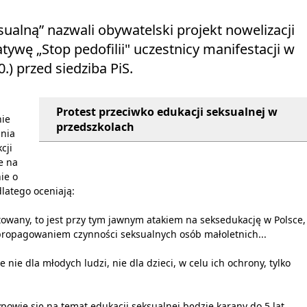
alną” nazwali obywatelski projekt nowelizacji
ywę „Stop pedofilii" uczestnicy manifestacji w
.) przed siedziba PiS.
Protest przeciwko edukacji seksualnej w
nie
przedszkolach
nia
cji
e na
ie o
dlatego oceniają:
gotowany, to jest przy tym jawnym atakiem na seksedukację w Polsce,
 propagowaniem czynności seksualnych osób małoletnich...
 nie dla młodych ludzi, nie dla dzieci, w celu ich ochrony, tylko
wypowie się na temat edukacji seksualnej będzie karany do 5 lat