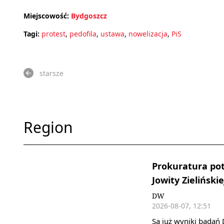
Miejscowość:
Bydgoszcz
Tagi:
protest
,
pedofila
,
ustawa
,
nowelizacja
,
PiS
starsze
Region
Prokuratura pot
Jowity Zielińskie
DW
2026-08-07, 12:51
Są już wyniki badań 