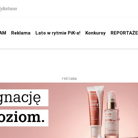
Sykstusa
AM
Reklama
Lato w rytmie PiK-a!
Konkursy
REPORTAŻE
reklama