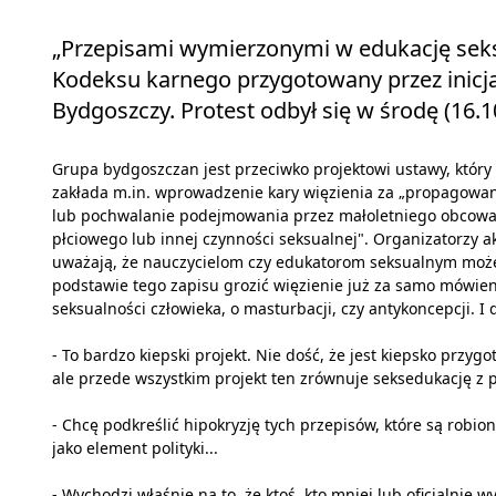
„Przepisami wymierzonymi w edukację seksu
Kodeksu karnego przygotowany przez inicjat
Bydgoszczy. Protest odbył się w środę (16.10
Grupa bydgoszczan jest przeciwko projektowi ustawy, który
zakłada m.in. wprowadzenie kary więzienia za „propagowa
lub pochwalanie podejmowania przez małoletniego obcowa
płciowego lub innej czynności seksualnej". Organizatorzy ak
uważają, że nauczycielom czy edukatorom seksualnym moż
podstawie tego zapisu grozić więzienie już za samo mówien
seksualności człowieka, o masturbacji, czy antykoncepcji. I 
- To bardzo kiepski projekt. Nie dość, że jest kiepsko przy
ale przede wszystkim projekt ten zrównuje seksedukację z
- Chcę podkreślić hipokryzję tych przepisów, które są robione
jako element polityki...
- Wychodzi właśnie na to, że ktoś, kto mniej lub oficjalnie 