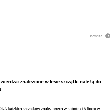
nowsze
wierdza: znalezione w lesie szczątki należą do
j
DNA ludzkich szczątków znalezionych w sobotę (18 lipca) w