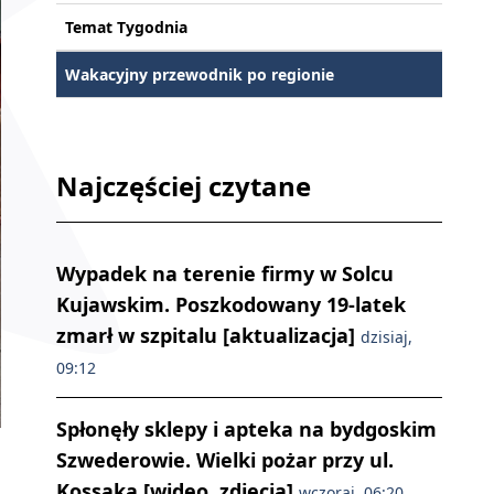
Temat Tygodnia
Wakacyjny przewodnik po regionie
Najczęściej czytane
Wypadek na terenie firmy w Solcu
Kujawskim. Poszkodowany 19-latek
zmarł w szpitalu [aktualizacja]
dzisiaj,
09:12
Spłonęły sklepy i apteka na bydgoskim
Protest przeciwko projektowi nowelizacji inicjatywy „Stop pedofilii”./f
Szwederowie. Wielki pożar przy ul.
Kossaka [wideo, zdjęcia]
wczoraj, 06:20