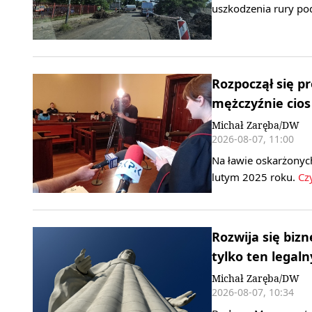
uszkodzenia rury po
Rozpoczął się pr
mężczyźnie cio
Michał Zaręba/DW
2026-08-07, 11:00
Na ławie oskarżonych
lutym 2025 roku.
Czy
Rozwija się biz
tylko ten legaln
Michał Zaręba/DW
2026-08-07, 10:34