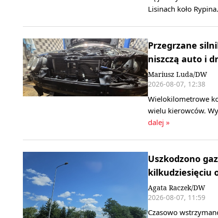
Lisinach koło Rypina
Przegrzane silni
niszczą auto i d
Mariusz Luda/DW
2026-08-07, 12:38
Wielokilometrowe ko
wielu kierowców. Wy
dalej »
Uszkodzono gaz
kilkudziesięciu 
Agata Raczek/DW
2026-08-07, 11:59
Czasowo wstrzymano 