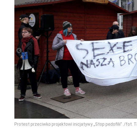
Protest przeciwko projektowi inicjatywy „Stop pedofilii” ./fot. 