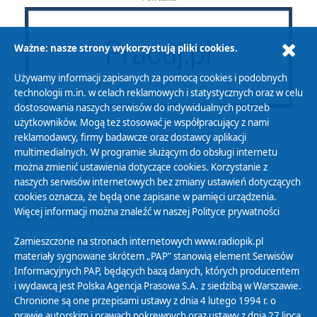
Ważne: nasze strony wykorzystują pliki cookies.
Używamy informacji zapisanych za pomocą cookies i podobnych
technologii m.in. w celach reklamowych i statystycznych oraz w celu
dostosowania naszych serwisów do indywidualnych potrzeb
użytkowników. Mogą też stosować je współpracujący z nami
reklamodawcy, firmy badawcze oraz dostawcy aplikacji
multimedialnych. W programie służącym do obsługi internetu
można zmienić ustawienia dotyczące cookies. Korzystanie z
Polityka Prywatności
naszych serwisów internetowych bez zmiany ustawień dotyczących
Zasady korzystania z Serwisu
cookies oznacza, że będą one zapisane w pamięci urządzenia.
Więcej informacji można znaleźć w naszej
Polityce prywatności
Organizacje Pożytku Publicznego
Cyfryzacja DAB+
Zamieszczone na stronach internetowych www.radiopik.pl
materiały sygnowane skrótem „PAP” stanowią element Serwisów
Polityka ochrony danych osobowych
Informacyjnych PAP, będących bazą danych, których producentem
Abonament
i wydawcą jest Polska Agencja Prasowa S.A. z siedzibą w Warszawie.
Zamówienia publiczne
Chronione są one przepisami ustawy z dnia 4 lutego 1994 r. o
prawie autorskim i prawach pokrewnych oraz ustawy z dnia 27 lipca