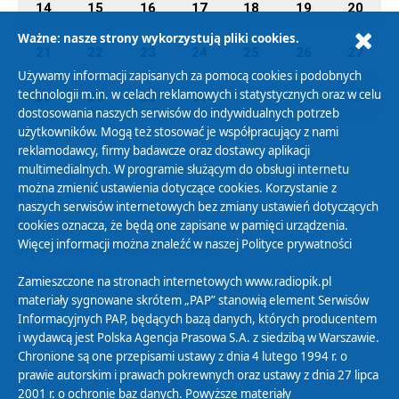
14
15
16
17
18
19
20
Ważne: nasze strony wykorzystują pliki cookies.
21
22
23
24
25
26
27
Używamy informacji zapisanych za pomocą cookies i podobnych
technologii m.in. w celach reklamowych i statystycznych oraz w celu
28
29
30
31
01
02
03
dostosowania naszych serwisów do indywidualnych potrzeb
użytkowników. Mogą też stosować je współpracujący z nami
reklamodawcy, firmy badawcze oraz dostawcy aplikacji
multimedialnych. W programie służącym do obsługi internetu
można zmienić ustawienia dotyczące cookies. Korzystanie z
Polityka Prywatności
naszych serwisów internetowych bez zmiany ustawień dotyczących
Zasady korzystania z Serwisu
cookies oznacza, że będą one zapisane w pamięci urządzenia.
Więcej informacji można znaleźć w naszej
Polityce prywatności
Organizacje Pożytku Publicznego
Cyfryzacja DAB+
Zamieszczone na stronach internetowych www.radiopik.pl
materiały sygnowane skrótem „PAP” stanowią element Serwisów
Polityka ochrony danych osobowych
Informacyjnych PAP, będących bazą danych, których producentem
Abonament
i wydawcą jest Polska Agencja Prasowa S.A. z siedzibą w Warszawie.
Zamówienia publiczne
Chronione są one przepisami ustawy z dnia 4 lutego 1994 r. o
prawie autorskim i prawach pokrewnych oraz ustawy z dnia 27 lipca
2001 r. o ochronie baz danych. Powyższe materiały