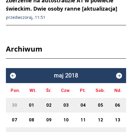
Zderzenie na autostradzie A1 w powiecie
świeckim. Dwie osoby ranne [aktualizacja]
przedwczoraj, 11:51
Archiwum
maj 2018
Pon.
Wt.
Śr.
Czw.
Pt.
Sob.
Nd.
30
01
02
03
04
05
06
07
08
09
10
11
12
13