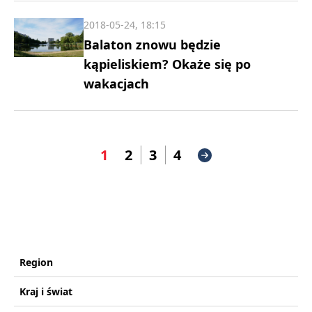
2018-05-24, 18:15
Balaton znowu będzie
kąpieliskiem? Okaże się po
wakacjach
1
2
3
4
Region
Kraj i świat