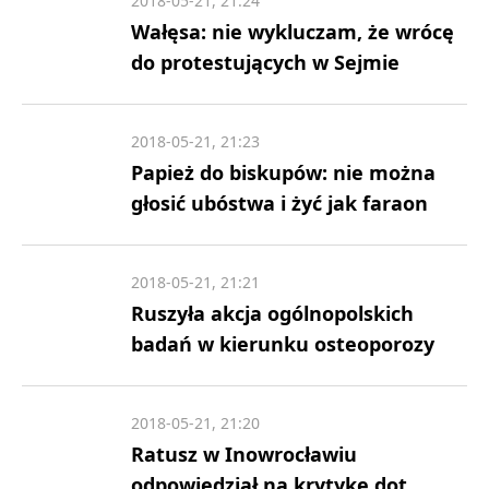
2018-05-21, 21:24
Wałęsa: nie wykluczam, że wrócę
do protestujących w Sejmie
2018-05-21, 21:23
Papież do biskupów: nie można
głosić ubóstwa i żyć jak faraon
2018-05-21, 21:21
Ruszyła akcja ogólnopolskich
badań w kierunku osteoporozy
2018-05-21, 21:20
Ratusz w Inowrocławiu
odpowiedział na krytykę dot.