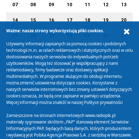
07
08
09
10
11
12
13
14
15
16
17
18
19
20
Ważne: nasze strony wykorzystują pliki cookies.
21
22
23
24
25
26
27
Używamy informacji zapisanych za pomocą cookies i podobnych
technologii m.in. w celach reklamowych i statystycznych oraz w celu
28
29
30
31
01
02
03
dostosowania naszych serwisów do indywidualnych potrzeb
użytkowników. Mogą też stosować je współpracujący z nami
reklamodawcy, firmy badawcze oraz dostawcy aplikacji
multimedialnych. W programie służącym do obsługi internetu
można zmienić ustawienia dotyczące cookies. Korzystanie z
Polityka Prywatności
naszych serwisów internetowych bez zmiany ustawień dotyczących
Zasady korzystania z Serwisu
cookies oznacza, że będą one zapisane w pamięci urządzenia.
Więcej informacji można znaleźć w naszej
Polityce prywatności
Organizacje Pożytku Publicznego
Cyfryzacja DAB+
Zamieszczone na stronach internetowych www.radiopik.pl
materiały sygnowane skrótem „PAP” stanowią element Serwisów
Polityka ochrony danych osobowych
Informacyjnych PAP, będących bazą danych, których producentem
Abonament
i wydawcą jest Polska Agencja Prasowa S.A. z siedzibą w Warszawie.