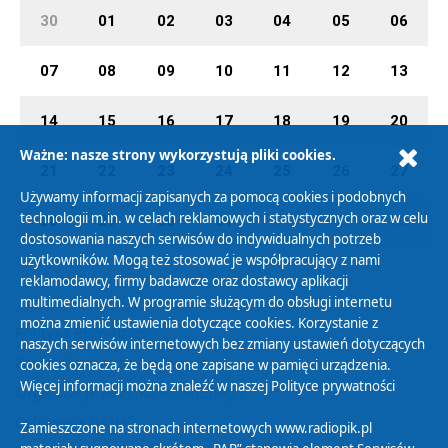
30
01
02
03
04
05
06
07
08
09
10
11
12
13
14
15
16
17
18
19
20
Ważne: nasze strony wykorzystują pliki cookies.
21
22
23
24
25
26
27
Używamy informacji zapisanych za pomocą cookies i podobnych
technologii m.in. w celach reklamowych i statystycznych oraz w celu
28
29
30
31
01
02
03
dostosowania naszych serwisów do indywidualnych potrzeb
użytkowników. Mogą też stosować je współpracujący z nami
reklamodawcy, firmy badawcze oraz dostawcy aplikacji
multimedialnych. W programie służącym do obsługi internetu
można zmienić ustawienia dotyczące cookies. Korzystanie z
Polityka Prywatności
naszych serwisów internetowych bez zmiany ustawień dotyczących
Zasady korzystania z Serwisu
cookies oznacza, że będą one zapisane w pamięci urządzenia.
Więcej informacji można znaleźć w naszej
Polityce prywatności
Organizacje Pożytku Publicznego
Cyfryzacja DAB+
Zamieszczone na stronach internetowych www.radiopik.pl