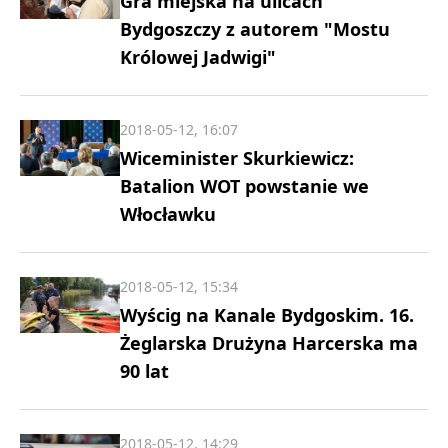
Gra miejska na ulicach
Bydgoszczy z autorem "Mostu
Królowej Jadwigi"
2018-05-12, 16:07
Wiceminister Skurkiewicz:
Batalion WOT powstanie we
Włocławku
2018-05-12, 15:34
Wyścig na Kanale Bydgoskim. 16.
Żeglarska Drużyna Harcerska ma
90 lat
2018-05-12, 14:29