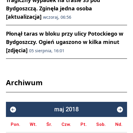
Tragiczny wypadek na trasie S5 pod
Bydgoszczą. Zginęła jedna osoba
[aktualizacja]
wczoraj, 06:56
Płonął taras w bloku przy ulicy Potockiego w
Bydgoszczy. Ogień ugaszono w kilka minut
[zdjęcia]
05 sierpnia, 16:01
Archiwum
maj 2018
Pon.
Wt.
Śr.
Czw.
Pt.
Sob.
Nd.