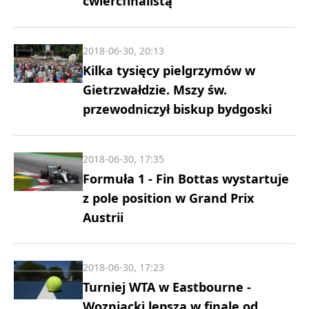
ćwierćfinalistą
2018-06-30, 20:13
Kilka tysięcy pielgrzymów w
Gietrzwałdzie. Mszy św.
przewodniczył biskup bydgoski
2018-06-30, 17:35
Formuła 1 - Fin Bottas wystartuje
z pole position w Grand Prix
Austrii
2018-06-30, 17:23
Turniej WTA w Eastbourne -
Wozniacki lepsza w finale od