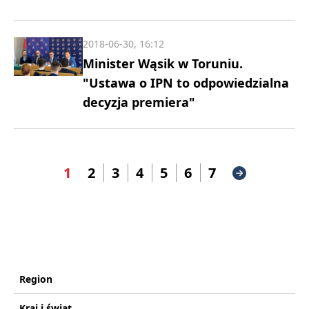
2018-06-30, 16:12
Minister Wąsik w Toruniu.
"Ustawa o IPN to odpowiedzialna
decyzja premiera"
1
2
3
4
5
6
7
Region
Kraj i świat