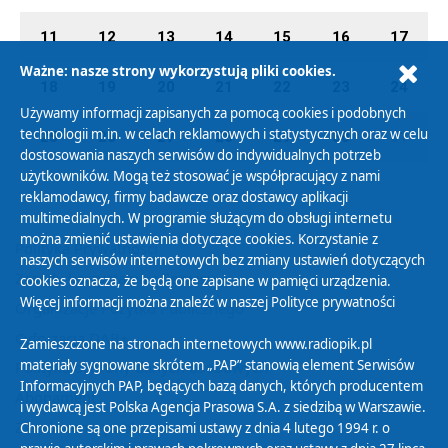
11
12
13
14
15
16
17
Ważne: nasze strony wykorzystują pliki cookies.
18
19
20
21
22
23
24
Używamy informacji zapisanych za pomocą cookies i podobnych
technologii m.in. w celach reklamowych i statystycznych oraz w celu
25
26
27
28
29
30
01
dostosowania naszych serwisów do indywidualnych potrzeb
użytkowników. Mogą też stosować je współpracujący z nami
reklamodawcy, firmy badawcze oraz dostawcy aplikacji
multimedialnych. W programie służącym do obsługi internetu
można zmienić ustawienia dotyczące cookies. Korzystanie z
Polityka Prywatności
naszych serwisów internetowych bez zmiany ustawień dotyczących
Zasady korzystania z Serwisu
cookies oznacza, że będą one zapisane w pamięci urządzenia.
Więcej informacji można znaleźć w naszej
Polityce prywatności
Organizacje Pożytku Publicznego
Cyfryzacja DAB+
Zamieszczone na stronach internetowych www.radiopik.pl
materiały sygnowane skrótem „PAP” stanowią element Serwisów
Polityka ochrony danych osobowych
Informacyjnych PAP, będących bazą danych, których producentem
Abonament
i wydawcą jest Polska Agencja Prasowa S.A. z siedzibą w Warszawie.
Zamówienia publiczne
Chronione są one przepisami ustawy z dnia 4 lutego 1994 r. o