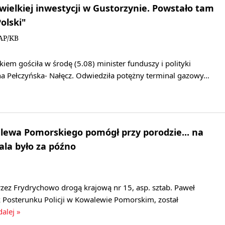
 wielkiej inwestycji w Gustorzynie. Powstało tam
olski"
AP/KB
m gościła w środę (5.08) minister funduszy i polityki
na Pełczyńska- Nałęcz. Odwiedziła potężny terminal gazowy…
alewa Pomorskiego pomógł przy porodzie... na
ala było za późno
zez Frydrychowo drogą krajową nr 15, asp. sztab. Paweł
k Posterunku Policji w Kowalewie Pomorskim, został
dalej »