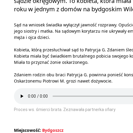
sądzie okręgowym. To kobieta, która miała 
roku w jednym z domów na bydgoskim Wil
Sąd na wniosek świadka wyłączył jawność rozprawy. Opuścić
jego siostry i matka. Na sądowym korytarzu nie ukrywały emo
męża i ojca dzieci.
Kobieta, którą przesłuchiwał sąd to Patrycja G. Zdaniem ś
Kobieta miała być świadkiem brutalnego pobicia swojego k
Miała to przyznać żonie oskarżonego.
Zdaniem rodzin obu braci Patrycja G. powinna ponieść ko
Oskarżonemu Piotrowi M. grozi nawet dożywocie.
Proces ws. śmierci brata. Zeznawała partnerka ofiary
Miejscowość:
Bydgoszcz