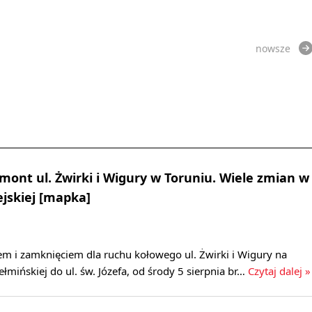
nowsze
emont ul. Żwirki i Wigury w Toruniu. Wiele zmian w
jskiej [mapka]
m i zamknięciem dla ruchu kołowego ul. Żwirki i Wigury na
łmińskiej do ul. św. Józefa, od środy 5 sierpnia br…
Czytaj dalej »