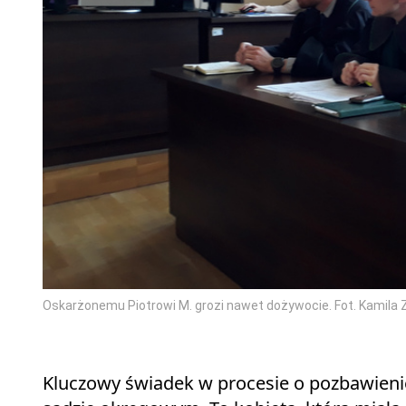
Oskarżonemu Piotrowi M. grozi nawet dożywocie. Fot. Kamila 
Kluczowy świadek w procesie o pozbawienie