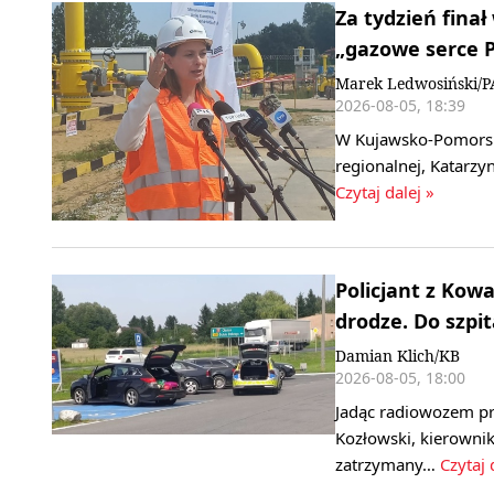
Za tydzień finał
„gazowe serce P
Marek Ledwosiński/P
2026-08-05, 18:39
W Kujawsko-Pomorskie
regionalnej, Katarzy
Czytaj dalej »
Policjant z Kow
drodze. Do szpit
Damian Klich/KB
2026-08-05, 18:00
Jadąc radiowozem pr
Kozłowski, kierowni
zatrzymany…
Czytaj 