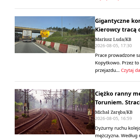
Gigantyczne kor
Kierowcy tracą 
Mariusz Luda/KB
2026-08-05, 17:30
Prace prowadzone są
Kopytkowo. Przez to 
przejazdu…
Czytaj da
Ciężko ranny mę
Toruniem. Straci
Michał Zaręba/KB
2026-08-05, 16:59
Dyżurny ruchu kolejo
mężczyzna. Według r