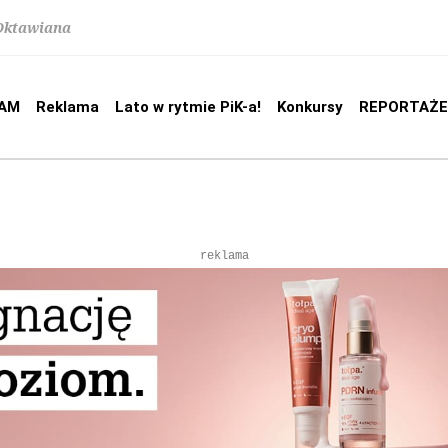
 Oktawiana
AM
Reklama
Lato w rytmie PiK-a!
Konkursy
REPORTAŻE
reklama