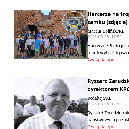
Harcerze na tro
zamku [zdjęcia]
Marcin Doliński/KB
2026-08-05, 17:53
Harcerze z Białegos
mogli wybrać lepszeg
Czytaj dalej »
Ryszard Zarudzk
dyrektorem KP
Redakcja/KB
2026-08-05, 17:33
Ryszard Zarudzki roln
państwowych pozost
Czytaj dalej »