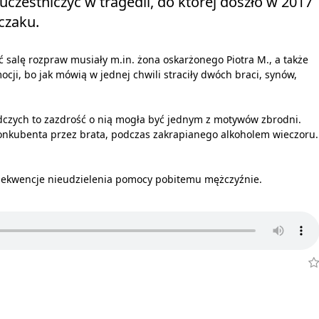
uczestniczyć w tragedii, do której doszło w 2017
czaku.
 salę rozpraw musiały m.in. żona oskarżonego Piotra M., a także
cji, bo jak mówią w jednej chwili straciły dwóch braci, synów,
ledczych to zazdrość o nią mogła być jednym z motywów zbrodni.
onkubenta przez brata, podczas zakrapianego alkoholem wieczoru.
nsekwencje nieudzielenia pomocy pobitemu mężczyźnie.