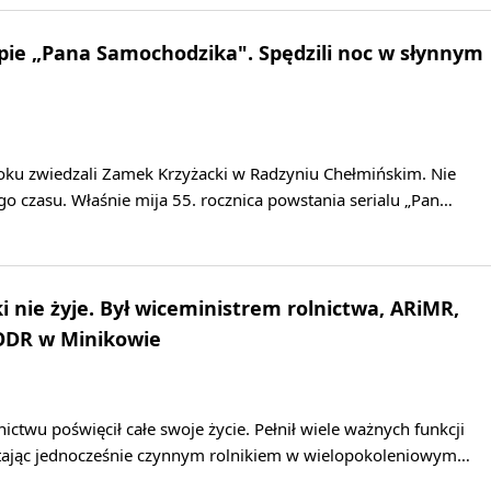
pie „Pana Samochodzika". Spędzili noc w słynnym
toku zwiedzali Zamek Krzyżacki w Radzyniu Chełmińskim. Nie
o czasu. Właśnie mija 55. rocznica powstania serialu „Pan…
i nie żyje. Był wiceministrem rolnictwa, ARiMR,
ODR w Minikowie
ictwu poświęcił całe swoje życie. Pełnił wiele ważnych funkcji
ając jednocześnie czynnym rolnikiem w wielopokoleniowym…