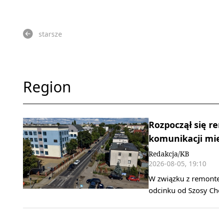
starsze
Region
Rozpoczął się r
komunikacji mie
Redakcja/KB
2026-08-05, 19:10
W związku z remonte
odcinku od Szosy Che