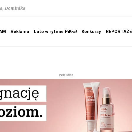
na, Dominika
AM
Reklama
Lato w rytmie PiK-a!
Konkursy
REPORTAŻE
reklama