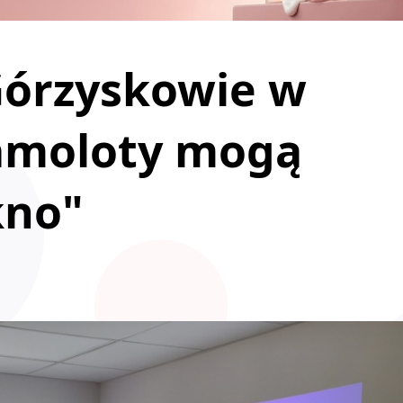
Górzyskowie w
amoloty mogą
kno"