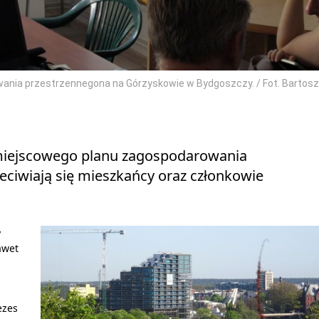
ania przestrzennegona na Górzyskowie w Bydgoszczy. / Fot. Bartosz
 miejscowego planu zagospodarowania
ciwiają się mieszkańcy oraz członkowie
y
awet
ezes