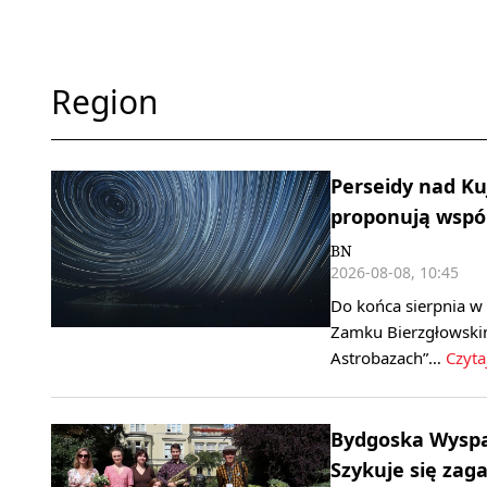
Region
Perseidy nad K
proponują wspó
BN
2026-08-08, 10:45
Do końca sierpnia 
Zamku Bierzgłowski
Astrobazach”…
Czyta
Bydgoska Wyspa
Szykuje się za