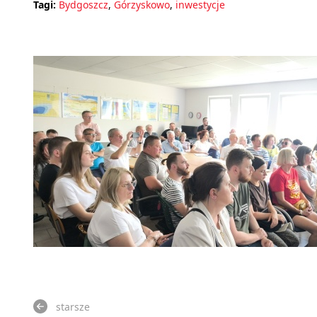
Tagi:
Bydgoszcz
,
Górzyskowo
,
inwestycje
starsze