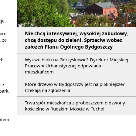
cje
Nie chcą intensywnej, wysokiej zabudowy,
tóre
chcą dostępu do zieleni. Sprzeciw wobec
, że
założeń Planu Ogólnego Bydgoszczy
ie
Wyższe bloki na Górzyskowie? Dyrektor Miejskiej
Pracowni Urbanistycznej odpowiada
mieszkańcom
Które drzewo w Bydgoszczy jest najpiękniejsze?
ie
Czekają na zgłoszenia
park.
Trwa spór mieszkańca z proboszczem o dzwony
kościelne w Rudzkim Moście w Tucholi
ektem