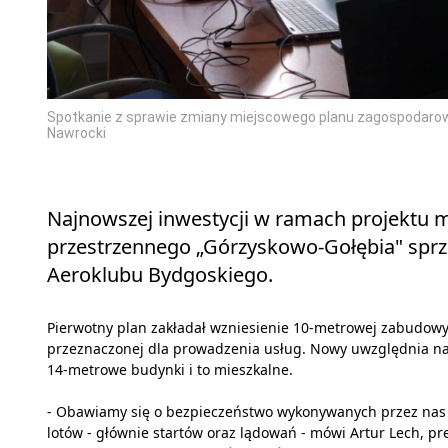
Spotkanie z sprawie zmiany miejscowego planu zagospodarow
Nawrocki
Najnowszej inwestycji w ramach projektu
przestrzennego „Górzyskowo-Gołębia" sprze
Aeroklubu Bydgoskiego.
Pierwotny plan zakładał wzniesienie 10-metrowej zabudow
przeznaczonej dla prowadzenia usług. Nowy uwzględnia n
14-metrowe budynki i to mieszkalne.
- Obawiamy się o bezpieczeństwo wykonywanych przez nas
lotów - głównie startów oraz lądowań - mówi Artur Lech, pr