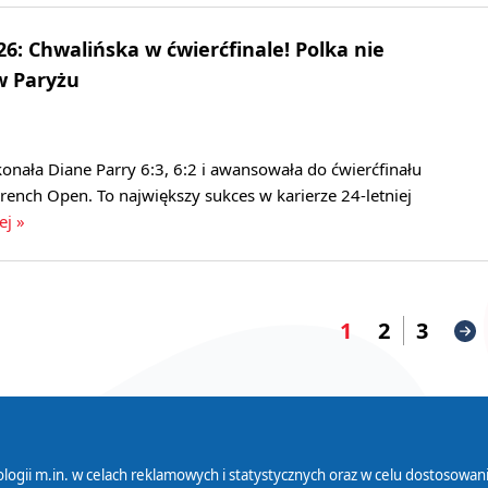
6: Chwalińska w ćwierćfinale! Polka nie
w Paryżu
nała Diane Parry 6:3, 6:2 i awansowała do ćwierćfinału
ench Open. To największy sukces w karierze 24-letniej
ej »
1
2
3
logii m.in. w celach reklamowych i statystycznych oraz w celu dostosow