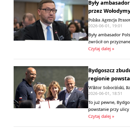
Były ambasador 
przez Wołodymy
Polska Agencja Pras
2026-06-01, 19:01
Były ambasador Polsk
zwrócił on przyznane
Czytaj dalej »
Bydgoszcz zbud
regionie powsta
Wiktor Sobociński, R
2026-06-01, 18:51
To już pewne, Bydgo
powstanie przy ulic
Czytaj dalej »