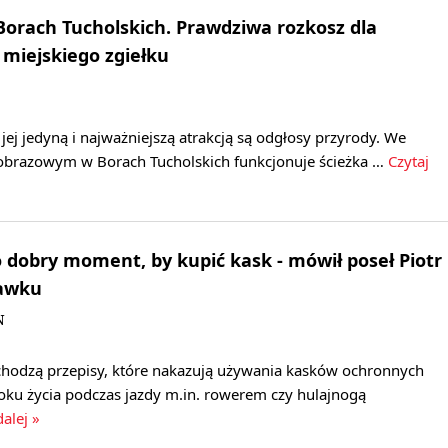
 Borach Tucholskich. Prawdziwa rozkosz dla
 miejskiego zgiełku
jej jedyną i najważniejszą atrakcją są odgłosy przyrody. We
obrazowym w Borach Tucholskich funkcjonuje ścieżka …
Czytaj
o dobry moment, by kupić kask - mówił poseł Piotr
ławku
N
chodzą przepisy, które nakazują używania kasków ochronnych
oku życia podczas jazdy m.in. rowerem czy hulajnogą
dalej »