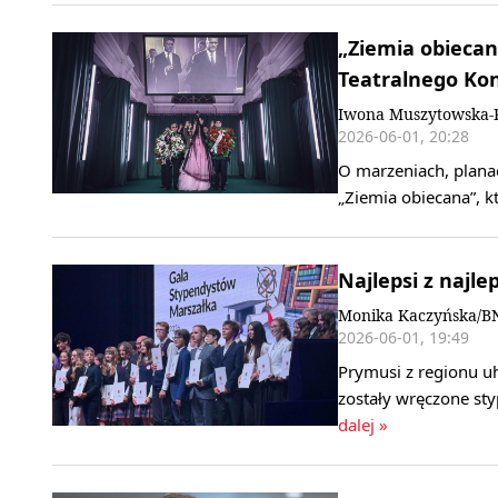
„Ziemia obiecana
Teatralnego Kon
Iwona Muszytowska-
2026-06-01, 20:28
O marzeniach, planac
„Ziemia obiecana”, k
Najlepsi z najl
Monika Kaczyńska/B
2026-06-01, 19:49
Prymusi z regionu u
zostały wręczone s
dalej »