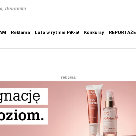
na, Dominika
AM
Reklama
Lato w rytmie PiK-a!
Konkursy
REPORTAŻE
reklama