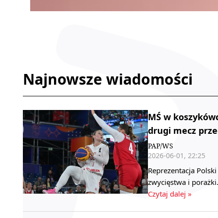
Najnowsze wiadomości
MŚ w koszykówce
drugi mecz prze
PAP/WS
2026-06-01, 22:25
Reprezentacja Polsk
zwycięstwa i porażk
Czytaj dalej »