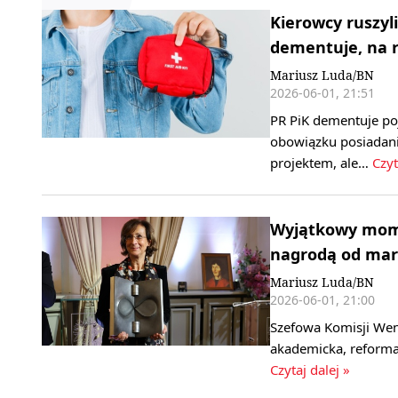
Kierowcy ruszyl
dementuje, na 
Mariusz Luda/BN
2026-06-01, 21:51
PR PiK dementuje po
obowiązku posiadan
projektem, ale…
Czyt
Wyjątkowy momen
nagrodą od mar
Mariusz Luda/BN
2026-06-01, 21:00
Szefowa Komisji Wen
akademicka, reforma
Czytaj dalej »