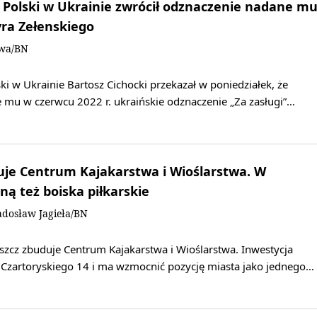
Polski w Ukrainie zwrócił odznaczenie nadane m
ra Zełenskiego
owa/BN
i w Ukrainie Bartosz Cichocki przekazał w poniedziałek, że
 mu w czerwcu 2022 r. ukraińskie odznaczenie „Za zasługi”…
uje Centrum Kajakarstwa i Wioślarstwa. W
ną też boiska piłkarskie
adosław Jagieła/BN
szcz zbuduje Centrum Kajakarstwa i Wioślarstwa. Inwestycja
y Czartoryskiego 14 i ma wzmocnić pozycję miasta jako jednego…