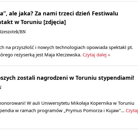
”, ale jaka? Za nami trzeci dzień Festiwalu
takt w Toruniu [zdjęcia]
Rzeszotek/BN
h na przyszłość i nowych technologiach opowiada spektakl pt.
tórego reżyserką jest Maja Kleczewska.
Czytaj dalej »
epszych zostali nagrodzeni w Toruniu stypendiami!
N
honorowani! W auli Uniwersytetu Mikołaja Kopernika w Toruniu
typendia w ramach programów „Prymus Pomorza i Kujaw”…
Czyta