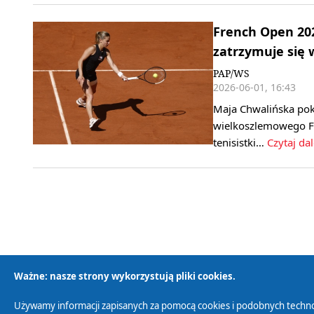
French Open 202
zatrzymuje się 
PAP/WS
2026-06-01, 16:43
Maja Chwalińska poko
wielkoszlemowego Fr
tenisistki…
Czytaj dal
Ważne: nasze strony wykorzystują pliki cookies.
Używamy informacji zapisanych za pomocą cookies i podobnych techno