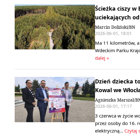
Ścieżka ciszy w
uciekających od
Marcin Doliński/BN
2026-06-01, 18:01
Ma 11 kilometrów, a 
Wdeckim Parku Kraj
dalej »
Dzień dziecka t
Kowal we Włoc
Agnieszka Marszał/B
2026-06-01, 17:17
3 czerwca w życie w
przez osoby do 16. r
elektryczną…
Czytaj 