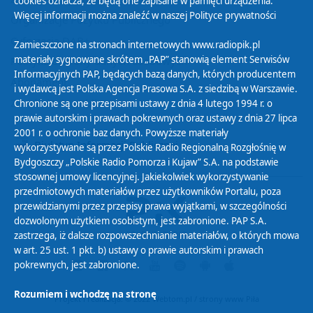
cookies oznacza, że będą one zapisane w pamięci urządzenia.
Więcej informacji można znaleźć w naszej
Polityce prywatności
Organizacje Pożytku Publicznego
Cyfryzacja DAB+
Zamieszczone na stronach internetowych www.radiopik.pl
materiały sygnowane skrótem „PAP” stanowią element Serwisów
Polityka ochrony danych osobowych
Informacyjnych PAP, będących bazą danych, których producentem
Abonament
i wydawcą jest Polska Agencja Prasowa S.A. z siedzibą w Warszawie.
Zamówienia publiczne
Chronione są one przepisami ustawy z dnia 4 lutego 1994 r. o
prawie autorskim i prawach pokrewnych oraz ustawy z dnia 27 lipca
2001 r. o ochronie baz danych. Powyższe materiały
Biuletyn Informacji Publicznej
wykorzystywane są przez Polskie Radio Regionalną Rozgłośnię w
Bydgoszczy „Polskie Radio Pomorza i Kujaw” S.A. na podstawie
stosownej umowy licencyjnej. Jakiekolwiek wykorzystywanie
przedmiotowych materiałów przez użytkowników Portalu, poza
przewidzianymi przez przepisy prawa wyjątkami, w szczególności
dozwolonym użytkiem osobistym, jest zabronione. PAP S.A.
zastrzega, iż dalsze rozpowszechnianie materiałów, o których mowa
w art. 25 ust. 1 pkt. b) ustawy o prawie autorskim i prawach
pokrewnych, jest zabronione.
Rozumiem i wchodzę na stronę
Projekt i realizacja: © 2022
Webtom.pl
/
strony www Piła