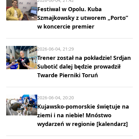
2026-06-04, 21:42
Festiwal w Opolu. Kuba
Szmajkowsky z utworem „Porto”
w koncercie premier
2026-06-04, 21:29
Trener został na pokładzie! Srdjan
Subotić dalej będzie prowadził
Twarde Pierniki Toruń
2026-06-04, 20:20
Kujawsko-pomorskie świętuje na
ziemi i na niebie! Mnóstwo
wydarzeń w regionie [kalendarz]