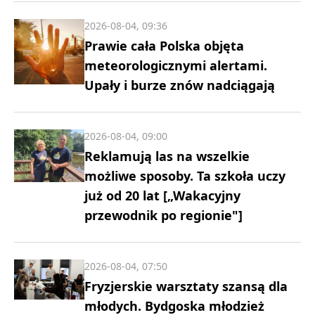
2026-08-04, 09:36
Prawie cała Polska objęta
meteorologicznymi alertami.
Upały i burze znów nadciągają
2026-08-04, 09:00
Reklamują las na wszelkie
możliwe sposoby. Ta szkoła uczy
już od 20 lat [„Wakacyjny
przewodnik po regionie"]
2026-08-04, 07:50
Fryzjerskie warsztaty szansą dla
młodych. Bydgoska młodzież