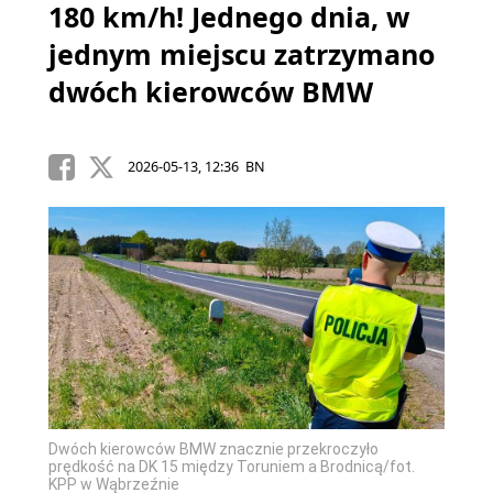
180 km/h! Jednego dnia, w
jednym miejscu zatrzymano
dwóch kierowców BMW
2026-05-13, 12:36 BN
Dwóch kierowców BMW znacznie przekroczyło
prędkość na DK 15 między Toruniem a Brodnicą/fot.
KPP w Wąbrzeźnie