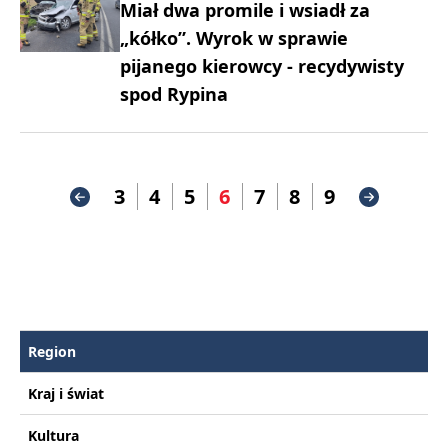
Miał dwa promile i wsiadł za
„kółko”. Wyrok w sprawie
pijanego kierowcy - recydywisty
spod Rypina
3
4
5
6
7
8
9
Region
Kraj i świat
Kultura