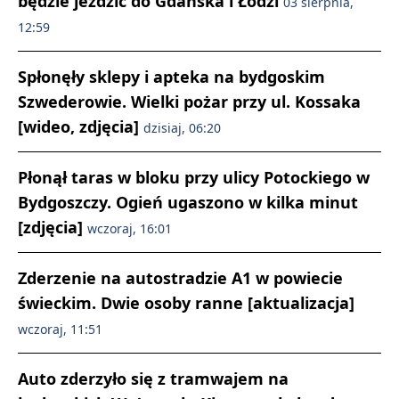
będzie jeździć do Gdańska i Łodzi
03 sierpnia,
12:59
Spłonęły sklepy i apteka na bydgoskim
Szwederowie. Wielki pożar przy ul. Kossaka
[wideo, zdjęcia]
dzisiaj, 06:20
Płonął taras w bloku przy ulicy Potockiego w
Bydgoszczy. Ogień ugaszono w kilka minut
[zdjęcia]
wczoraj, 16:01
Zderzenie na autostradzie A1 w powiecie
świeckim. Dwie osoby ranne [aktualizacja]
wczoraj, 11:51
Auto zderzyło się z tramwajem na