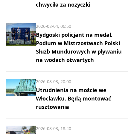
chwyciła za nożyczki
2026-08-04, 06:50
Bydgoski policjant na medal.
Podium w Mistrzostwach Polski
Służb Mundurowych w pływaniu
na wodach otwartych
2026-08-03, 20:00
Utrudnienia na moście we
Włocławku. Będą montować
rusztowania
2026-08-03, 18:40