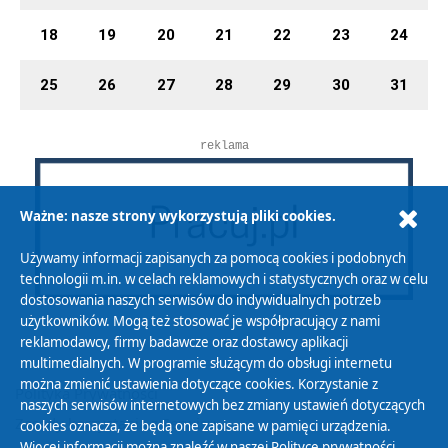
18
19
20
21
22
23
24
25
26
27
28
29
30
31
reklama
Ważne: nasze strony wykorzystują pliki cookies.
Używamy informacji zapisanych za pomocą cookies i podobnych
technologii m.in. w celach reklamowych i statystycznych oraz w celu
dostosowania naszych serwisów do indywidualnych potrzeb
użytkowników. Mogą też stosować je współpracujący z nami
reklamodawcy, firmy badawcze oraz dostawcy aplikacji
multimedialnych. W programie służącym do obsługi internetu
można zmienić ustawienia dotyczące cookies. Korzystanie z
Polityka Prywatności
naszych serwisów internetowych bez zmiany ustawień dotyczących
Zasady korzystania z Serwisu
cookies oznacza, że będą one zapisane w pamięci urządzenia.
Więcej informacji można znaleźć w naszej
Polityce prywatności