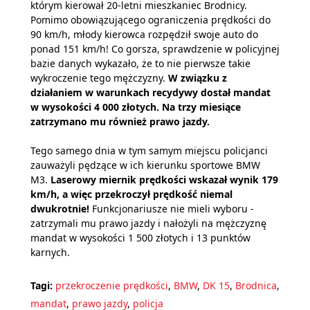
którym kierował 20-letni mieszkaniec Brodnicy.
Pomimo obowiązującego ograniczenia prędkości do
90 km/h, młody kierowca rozpędził swoje auto do
ponad 151 km/h! Co gorsza, sprawdzenie w policyjnej
bazie danych wykazało, że to nie pierwsze takie
wykroczenie tego mężczyzny.
W związku z
działaniem w warunkach recydywy dostał mandat
w wysokości 4 000 złotych. Na trzy miesiące
zatrzymano mu również prawo jazdy.
Tego samego dnia w tym samym miejscu policjanci
zauważyli pędzące w ich kierunku sportowe BMW
M3.
Laserowy miernik prędkości wskazał wynik 179
km/h, a więc przekroczył prędkość niemal
dwukrotnie!
Funkcjonariusze nie mieli wyboru -
zatrzymali mu prawo jazdy i nałożyli na mężczyznę
mandat w wysokości 1 500 złotych i 13 punktów
karnych.
Tagi:
przekroczenie prędkości
,
BMW
,
DK 15
,
Brodnica
,
mandat
,
prawo jazdy
,
policja