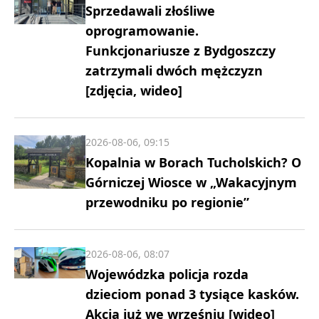
Sprzedawali złośliwe
oprogramowanie.
Funkcjonariusze z Bydgoszczy
zatrzymali dwóch mężczyzn
[zdjęcia, wideo]
2026-08-06, 09:15
Kopalnia w Borach Tucholskich? O
Górniczej Wiosce w „Wakacyjnym
przewodniku po regionie”
2026-08-06, 08:07
Wojewódzka policja rozda
dzieciom ponad 3 tysiące kasków.
Akcja już we wrześniu [wideo]