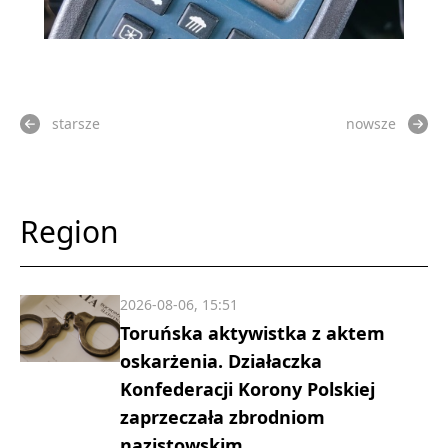
starsze
nowsze
Region
2026-08-06, 15:51
Toruńska aktywistka z aktem
oskarżenia. Działaczka
Konfederacji Korony Polskiej
zaprzeczała zbrodniom
nazistowskim