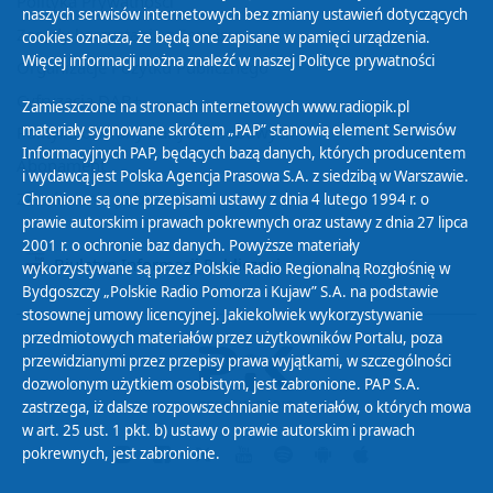
Polityka Prywatności
naszych serwisów internetowych bez zmiany ustawień dotyczących
Zasady korzystania z Serwisu
cookies oznacza, że będą one zapisane w pamięci urządzenia.
Więcej informacji można znaleźć w naszej
Polityce prywatności
Organizacje Pożytku Publicznego
Cyfryzacja DAB+
Zamieszczone na stronach internetowych www.radiopik.pl
materiały sygnowane skrótem „PAP” stanowią element Serwisów
Polityka ochrony danych osobowych
Informacyjnych PAP, będących bazą danych, których producentem
Abonament
i wydawcą jest Polska Agencja Prasowa S.A. z siedzibą w Warszawie.
Zamówienia publiczne
Chronione są one przepisami ustawy z dnia 4 lutego 1994 r. o
prawie autorskim i prawach pokrewnych oraz ustawy z dnia 27 lipca
2001 r. o ochronie baz danych. Powyższe materiały
Biuletyn Informacji Publicznej
wykorzystywane są przez Polskie Radio Regionalną Rozgłośnię w
Bydgoszczy „Polskie Radio Pomorza i Kujaw” S.A. na podstawie
stosownej umowy licencyjnej. Jakiekolwiek wykorzystywanie
przedmiotowych materiałów przez użytkowników Portalu, poza
przewidzianymi przez przepisy prawa wyjątkami, w szczególności
dozwolonym użytkiem osobistym, jest zabronione. PAP S.A.
zastrzega, iż dalsze rozpowszechnianie materiałów, o których mowa
w art. 25 ust. 1 pkt. b) ustawy o prawie autorskim i prawach
pokrewnych, jest zabronione.