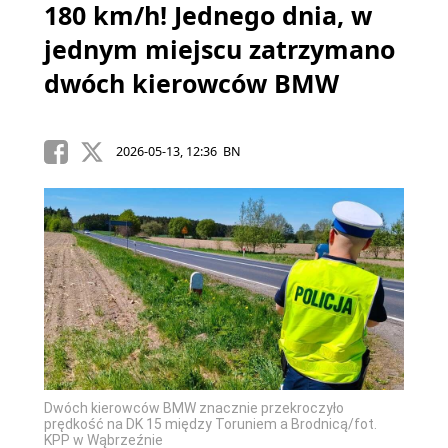
180 km/h! Jednego dnia, w
jednym miejscu zatrzymano
dwóch kierowców BMW
2026-05-13, 12:36 BN
Dwóch kierowców BMW znacznie przekroczyło
prędkość na DK 15 między Toruniem a Brodnicą/fot.
KPP w Wąbrzeźnie