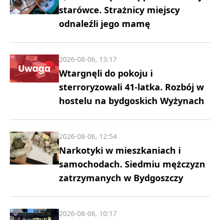
starówce. Strażnicy miejscy
odnaleźli jego mamę
2026-08-06, 13:17
Wtargnęli do pokoju i
sterroryzowali 41-latka. Rozbój w
hostelu na bydgoskich Wyżynach
2026-08-06, 12:54
Narkotyki w mieszkaniach i
samochodach. Siedmiu mężczyzn
zatrzymanych w Bydgoszczy
2026-08-06, 10:17