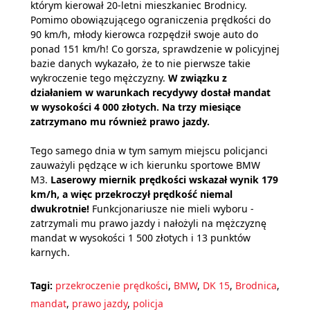
którym kierował 20-letni mieszkaniec Brodnicy.
Pomimo obowiązującego ograniczenia prędkości do
90 km/h, młody kierowca rozpędził swoje auto do
ponad 151 km/h! Co gorsza, sprawdzenie w policyjnej
bazie danych wykazało, że to nie pierwsze takie
wykroczenie tego mężczyzny.
W związku z
działaniem w warunkach recydywy dostał mandat
w wysokości 4 000 złotych. Na trzy miesiące
zatrzymano mu również prawo jazdy.
Tego samego dnia w tym samym miejscu policjanci
zauważyli pędzące w ich kierunku sportowe BMW
M3.
Laserowy miernik prędkości wskazał wynik 179
km/h, a więc przekroczył prędkość niemal
dwukrotnie!
Funkcjonariusze nie mieli wyboru -
zatrzymali mu prawo jazdy i nałożyli na mężczyznę
mandat w wysokości 1 500 złotych i 13 punktów
karnych.
Tagi:
przekroczenie prędkości
,
BMW
,
DK 15
,
Brodnica
,
mandat
,
prawo jazdy
,
policja