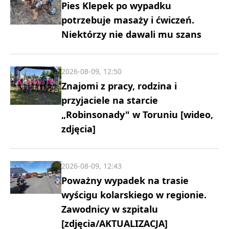
Pies Klepek po wypadku
potrzebuje masaży i ćwiczeń.
Niektórzy nie dawali mu szans
2026-08-09, 12:50
Znajomi z pracy, rodzina i
przyjaciele na starcie
„Robinsonady" w Toruniu [wideo,
zdjęcia]
2026-08-09, 12:43
Poważny wypadek na trasie
wyścigu kolarskiego w regionie.
Zawodnicy w szpitalu
[zdjęcia/AKTUALIZACJA]