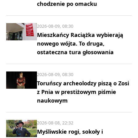
chodzenie po omacku
2026-08-09, 08:30
Mieszkańcy Raciążka wybierają
nowego wójta. To druga,
ostateczna tura głosowania
2026-08-09, 08:30
Toruńscy archeolodzy piszą o Zosi
z Pnia w prestiżowym piśmie
naukowym
2026-08-08, 22:32
Myśliwskie rogi, sokoły i