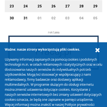
23
24
25
26
27
28
29
30
31
01
02
03
04
05
reklama
Ważne: nasze strony wykorzystują pliki cookies.
Używamy informacji zapisanych za pomocą cookies i podobnych
technologii m.in. w celach reklamowych i statystycznych oraz w celu
dostosowania naszych serwisów do indywidualnych potrzeb
użytkowników. Mogą też stosować je współpracujący z nami
reklamodawcy, firmy badawcze oraz dostawcy aplikacji
multimedialnych. W programie służącym do obsługi internetu
można zmienić ustawienia dotyczące cookies. Korzystanie z
Polityka Prywatności
naszych serwisów internetowych bez zmiany ustawień dotyczących
Zasady korzystania z Serwisu
cookies oznacza, że będą one zapisane w pamięci urządzenia.
Więcej informacji można znaleźć w naszej
Polityce prywatności
Organizacje Pożytku Publicznego