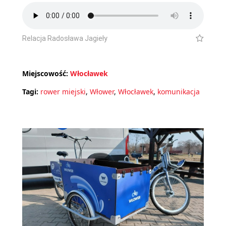
Relacja Radosława Jagieły
Miejscowość:
Włocławek
Tagi:
rower miejski
,
Włower
,
Włocławek
,
komunikacja