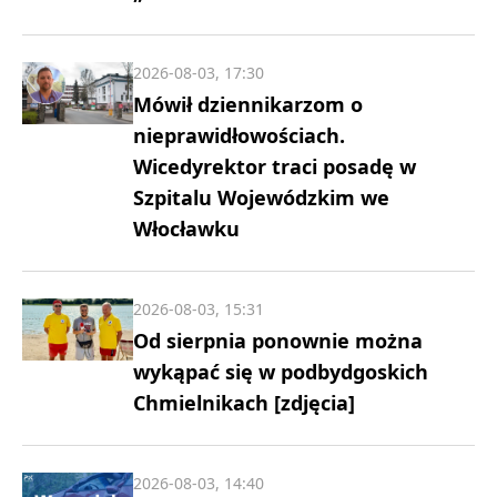
2026-08-03, 17:30
Mówił dziennikarzom o
nieprawidłowościach.
Wicedyrektor traci posadę w
Szpitalu Wojewódzkim we
Włocławku
2026-08-03, 15:31
Od sierpnia ponownie można
wykąpać się w podbydgoskich
Chmielnikach [zdjęcia]
2026-08-03, 14:40