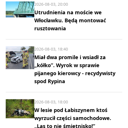
2026-08-03, 20:00
Utrudnienia na moście we
Włocławku. Będą montować
rusztowania
2026-08-03, 18:40
Miał dwa promile i wsiadł za
„kółko”. Wyrok w sprawie
pijanego kierowcy - recydywisty
spod Rypina
2026-08-03, 18:00
W lesie pod Łabiszynem ktoś
wyrzucił części samochodowe.
„Las to nie śmietnisko!”