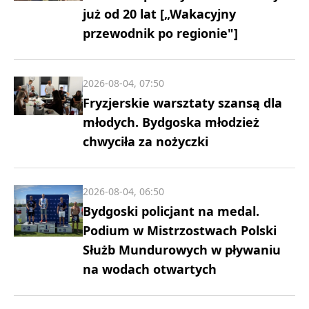
już od 20 lat [„Wakacyjny
przewodnik po regionie"]
2026-08-04, 07:50
Fryzjerskie warsztaty szansą dla
młodych. Bydgoska młodzież
chwyciła za nożyczki
2026-08-04, 06:50
Bydgoski policjant na medal.
Podium w Mistrzostwach Polski
Służb Mundurowych w pływaniu
na wodach otwartych