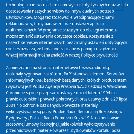
technologii m.in. w celach reklamowych i statystycznych oraz w celu
dostosowania naszych serwisów do indywidualnych potrzeb
użytkowników. Mogą też stosować je współpracujący z nami
reklamodawcy, firmy badawcze oraz dostawcy aplikacji
multimedialnych. W programie służącym do obsługi internetu
można zmienić ustawienia dotyczące cookies. Korzystanie z
Polityka Prywatności
naszych serwisów internetowych bez zmiany ustawień dotyczących
Zasady korzystania z Serwisu
cookies oznacza, że będą one zapisane w pamięci urządzenia.
Więcej informacji można znaleźć w naszej
Polityce prywatności
Organizacje Pożytku Publicznego
Cyfryzacja DAB+
Zamieszczone na stronach internetowych www.radiopik.pl
materiały sygnowane skrótem „PAP” stanowią element Serwisów
Polityka ochrony danych osobowych
Informacyjnych PAP, będących bazą danych, których producentem
Abonament
i wydawcą jest Polska Agencja Prasowa S.A. z siedzibą w Warszawie.
Zamówienia publiczne
Chronione są one przepisami ustawy z dnia 4 lutego 1994 r. o
prawie autorskim i prawach pokrewnych oraz ustawy z dnia 27 lipca
2001 r. o ochronie baz danych. Powyższe materiały
Biuletyn Informacji Publicznej
wykorzystywane są przez Polskie Radio Regionalną Rozgłośnię w
Bydgoszczy „Polskie Radio Pomorza i Kujaw” S.A. na podstawie
stosownej umowy licencyjnej. Jakiekolwiek wykorzystywanie
przedmiotowych materiałów przez użytkowników Portalu, poza