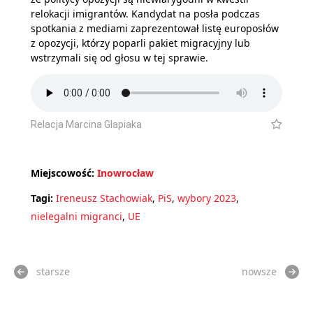
relokacji imigrantów. Kandydat na posła podczas
spotkania z mediami zaprezentował listę europosłów
z opozycji, którzy poparli pakiet migracyjny lub
wstrzymali się od głosu w tej sprawie.
Relacja Marcina Glapiaka
Miejscowość:
Inowrocław
Tagi:
Ireneusz Stachowiak
,
PiS
,
wybory 2023
,
nielegalni migranci
,
UE
starsze
nowsze