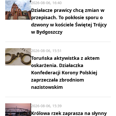
2026-08-06, 16:40
Działacze prawicy chcą zmian w
przepisach. To pokłosie sporu o
dzwony w kościele Świętej Trójcy
w Bydgoszczy
2026-08-06, 15:51
Toruńska aktywistka z aktem
oskarżenia. Działaczka
Konfederacji Korony Polskiej
zaprzeczała zbrodniom
nazistowskim
2026-08-06, 15:39
Królowa rzek zaprasza na słynny