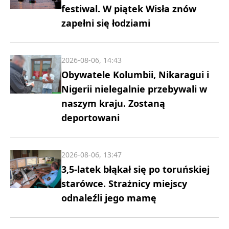
festiwal. W piątek Wisła znów
zapełni się łodziami
2026-08-06, 14:43
Obywatele Kolumbii, Nikaragui i
Nigerii nielegalnie przebywali w
naszym kraju. Zostaną
deportowani
2026-08-06, 13:47
3,5-latek błąkał się po toruńskiej
starówce. Strażnicy miejscy
odnaleźli jego mamę