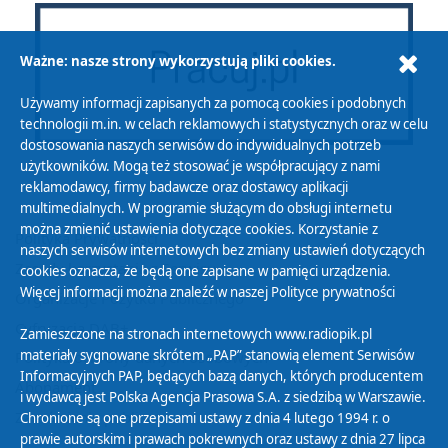
Ważne: nasze strony wykorzystują pliki cookies.
Używamy informacji zapisanych za pomocą cookies i podobnych
technologii m.in. w celach reklamowych i statystycznych oraz w celu
dostosowania naszych serwisów do indywidualnych potrzeb
użytkowników. Mogą też stosować je współpracujący z nami
reklamodawcy, firmy badawcze oraz dostawcy aplikacji
multimedialnych. W programie służącym do obsługi internetu
można zmienić ustawienia dotyczące cookies. Korzystanie z
Polityka Prywatności
naszych serwisów internetowych bez zmiany ustawień dotyczących
Zasady korzystania z Serwisu
cookies oznacza, że będą one zapisane w pamięci urządzenia.
Więcej informacji można znaleźć w naszej
Polityce prywatności
Organizacje Pożytku Publicznego
Cyfryzacja DAB+
Zamieszczone na stronach internetowych www.radiopik.pl
materiały sygnowane skrótem „PAP” stanowią element Serwisów
Polityka ochrony danych osobowych
Informacyjnych PAP, będących bazą danych, których producentem
Abonament
i wydawcą jest Polska Agencja Prasowa S.A. z siedzibą w Warszawie.
Zamówienia publiczne
Chronione są one przepisami ustawy z dnia 4 lutego 1994 r. o
prawie autorskim i prawach pokrewnych oraz ustawy z dnia 27 lipca