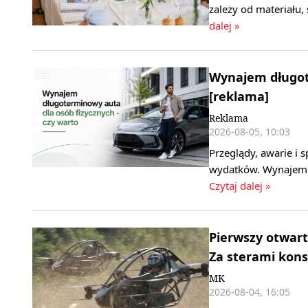
zależy od materiału,
dalej »
Wynajem długote
[reklama]
Reklama
2026-08-05, 10:03
Przeglądy, awarie i
wydatków. Wynajem d
Czytaj dalej »
Pierwszy otwart
Za sterami kons
MK
2026-08-04, 16:05