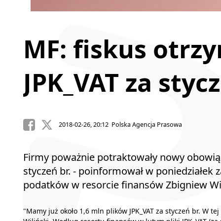
MF: fiskus otrz
JPK_VAT za stycz
2018-02-26, 20:12 Polska Agencja Prasowa
Firmy poważnie potraktowały nowy obowiąze
styczeń br. - poinformował w poniedziałek
podatków w resorcie finansów Zbigniew Wil
"Mamy już około 1,6 mln plików JPK_VAT za styczeń br. W tej 