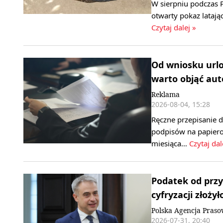
W sierpniu podczas P
otwarty pokaz latają
Czytaj dalej »
Od wniosku url
warto objąć au
Reklama
2026-08-04, 15:28
Ręczne przepisanie 
podpisów na papiero
miesiąca…
Czytaj dal
Podatek od przy
cyfryzacji złoży
Polska Agencja Pras
2026-07-31, 20:40