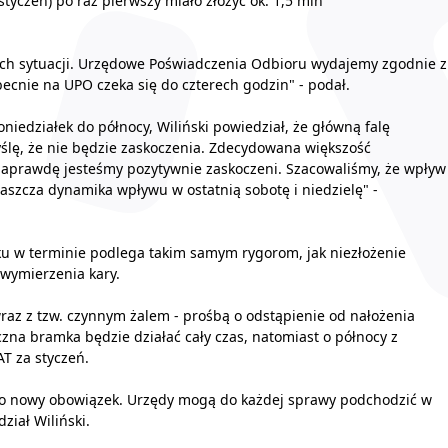
styczeń) po raz pierwszy miało złożyć ok. 1,5 mln
ych sytuacji. Urzędowe Poświadczenia Odbioru wydajemy zgodnie z
ecnie na UPO czeka się do czterech godzin" - podał.
niedziałek do północy, Wiliński powiedział, że główną falę
lę, że nie będzie zaskoczenia. Zdecydowana większość
aprawdę jesteśmy pozytywnie zaskoczeni. Szacowaliśmy, że wpływ
aszcza dynamika wpływu w ostatnią sobotę i niedzielę" -
liku w terminie podlega takim samym rygorom, jak niezłożenie
 wymierzenia kary.
e wraz z tzw. czynnym żalem - prośbą o odstąpienie od nałożenia
czna bramka będzie działać cały czas, natomiast o północy z
AT za styczeń.
to nowy obowiązek. Urzędy mogą do każdej sprawy podchodzić w
ział Wiliński.