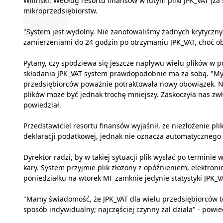
Wiliński. Według resortu finansów w lutym pliki JPK_VAT (za 
mikroprzedsiębiorstw.
"System jest wydolny. Nie zanotowaliśmy żadnych krytyczn
zamierzeniami do 24 godzin po otrzymaniu JPK_VAT, choć ob
Pytany, czy spodziewa się jeszcze napływu wielu plików w po
składania JPK_VAT system prawdopodobnie ma za sobą. "Myś
przedsiębiorców poważnie potraktowała nowy obowiązek. N
plików może być jednak trochę mniejszy. Zaskoczyła nas zwł
powiedział.
Przedstawiciel resortu finansów wyjaśnił, że niezłożenie p
deklaracji podatkowej, jednak nie oznacza automatycznego
Dyrektor radzi, by w takiej sytuacji plik wysłać po termini
kary. System przyjmie plik złożony z opóźnieniem, elektroni
poniedziałku na wtorek MF zamknie jedynie statystyki JPK_V
"Mamy świadomość, że JPK_VAT dla wielu przedsiębiorców 
sposób indywidualny; najczęściej czynny żal działa" - powied