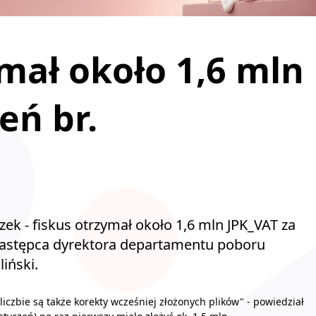
ymał około 1,6 mln
eń br.
k - fiskus otrzymał około 1,6 mln JPK_VAT za
 zastępca dyrektora departamentu poboru
iński.
liczbie są także korekty wcześniej złożonych plików" - powiedział