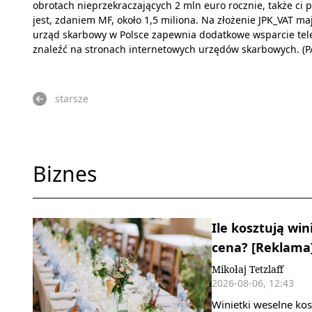
obrotach nieprzekraczających 2 mln euro rocznie, także ci
jest, zdaniem MF, około 1,5 miliona. Na złożenie JPK_VAT m
urząd skarbowy w Polsce zapewnia dodatkowe wsparcie tel
znaleźć na stronach internetowych urzędów skarbowych. (P
starsze
Biznes
Ile kosztują win
cena? [Reklama
Mikołaj Tetzlaff
2026-08-06, 12:43
Winietki weselne kos