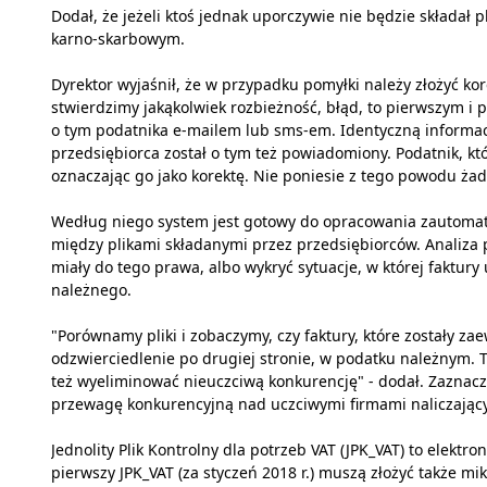
Dodał, że jeżeli ktoś jednak uporczywie nie będzie składał 
karno-skarbowym.
Dyrektor wyjaśnił, że w przypadku pomyłki należy złożyć kor
stwierdzimy jakąkolwiek rozbieżność, błąd, to pierwszym
o tym podatnika e-mailem lub sms-em. Identyczną informacj
przedsiębiorca został o tym też powiadomiony. Podatnik, któr
oznaczając go jako korektę. Nie poniesie z tego powodu ża
Według niego system jest gotowy do opracowania zautomaty
między plikami składanymi przez przedsiębiorców. Analiza 
miały do tego prawa, albo wykryć sytuacje, w której faktury
należnego.
"Porównamy pliki i zobaczymy, czy faktury, które zostały z
odzwierciedlenie po drugiej stronie, w podatku należnym.
też wyeliminować nieuczciwą konkurencję" - dodał. Zaznacz
przewagę konkurencyjną nad uczciwymi firmami naliczający
Jednolity Plik Kontrolny dla potrzeb VAT (JPK_VAT) to elektr
pierwszy JPK_VAT (za styczeń 2018 r.) muszą złożyć także mi