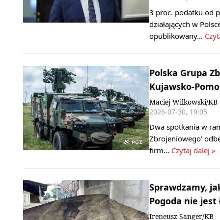
3 proc. podatku od 
działających w Polsce
opublikowany…
Czyt
Polska Grupa Zb
Kujawsko-Pomo
Maciej Wilkowski/KB
2026-07-30, 19:05
Dwa spotkania w ram
Zbrojeniowego' odbę
firm…
Czytaj dalej »
Sprawdzamy, ja
Pogoda nie jest
Ireneusz Sanger/KB