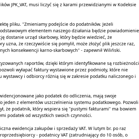
plików JPK_VAT, musi liczyć się z karami przewidzianymi w Kodeksie
ektę pliku. "Zmieniamy podejście do podatników. Jeżeli
 i podstawowym elementem naszego działania będzie powiadomienie
ę dostanie urząd skarbowy, który będzie wiedzieć, że
y uzna, że rzeczywiście się pomylił, może złożyć plik jeszcze raz,
dnych konsekwencji karno-skarbowych" - zapewnił Wiliński.
zowanych raportów, dzięki którym identyfikowane są rozbieżności
pozwoli wyłapać faktury wystawione przez podmioty, które nie
 u wystawcy i odbiorcy różnią się w zakresie podatku naliczonego i
aewidencjonowane jako podatek do odliczenia, mają swoje
 To jeden z elementów uszczelnienia systemu podatkowego. Pozwoli
ył, że podatnik, który wspiera się "pustymi fakturami" ma bowiem
mi podatek od wszystkich swoich czynności.
oniczna ewidencja zakupów i sprzedaży VAT. W lutym br. po raz
kroprzedsiębiorcy - podatnicy VAT (zatrudniający do 10 osób, o