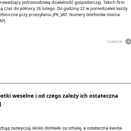
 prowadzący jednoosobową działalność gospodarczą). Takich firm
ają czas do północy 26 lutego. Do godziny 22 w poniedziałek każdy
efoniczne przy przesyłaniu JPK_VAT. Numery telefonów można
AP)
nowsze
ietki weselne i od czego zależy ich ostateczna
]
ztują zazwyczaj około złotówki za sztukę, a ostateczna kwota