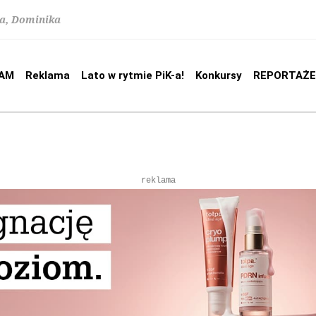
na, Dominika
AM
Reklama
Lato w rytmie PiK-a!
Konkursy
REPORTAŻE
reklama