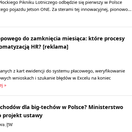
łockiego Pikniku Lotniczego odbędzie się pierwszy w Polsce
cego pojazdu Jetson ONE. Za sterami tej innowacyjnej, pionowo…
opowego do zamknięcia miesiąca: które procesy
tomatyzacją HR? [reklama]
danych z kart ewidencji do systemu płacowego, weryfikowanie
wych wnioskach i szukanie błędów w Excelu na koniec
ej »
chodów dla big-techów w Polsce? Ministerstwo
ło projekt ustawy
owa /JW