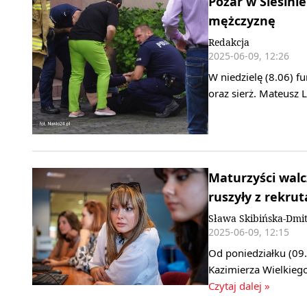
Pożar w Ślesini
mężczyznę
Redakcja
2025-06-09, 12:26
W niedzielę (8.06) f
oraz sierż. Mateusz 
Maturzyści walc
ruszyły z rekrut
Sława Skibińska-Dmit
2025-06-09, 12:15
Od poniedziałku (09
Kazimierza Wielkieg
Czytaj dalej »