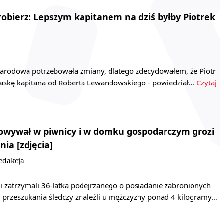
robierz: Lepszym kapitanem na dziś byłby Piotrek
 narodowa potrzebowała zmiany, dlatego zdecydowałem, że Piotr
opaskę kapitana od Roberta Lewandowskiego - powiedział…
Czytaj
howywał w piwnicy i w domku gospodarczym grozi
nia [zdjęcia]
edakcja
i zatrzymali 36-latka podejrzanego o posiadanie zabronionych
u przeszukania śledczy znaleźli u mężczyzny ponad 4 kilogramy…