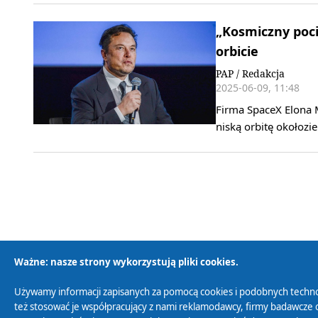
„Kosmiczny pocią
orbicie
PAP / Redakcja
2025-06-09, 11:48
Firma SpaceX Elona M
niską orbitę okołozi
Ważne: nasze strony wykorzystują pliki cookies.
Używamy informacji zapisanych za pomocą cookies i podobnych techno
Polityka Prywatności
Zasady korzystania z
też stosować je współpracujący z nami reklamodawcy, firmy badawcze o