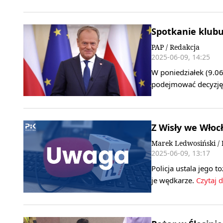
Spotkanie klubu
PAP / Redakcja
2025-06-09, 14:25
W poniedziałek (9.06
podejmować decyzję 
Z Wisły we Wło
Marek Ledwosiński / 
2025-06-09, 13:17
Policja ustala jego 
je wędkarze.
Czytaj d