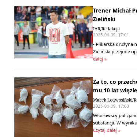
Trener Michał P
Zieliński
IAR/Redakcja
2025-06-09, 17:01
- Piłkarska drużyna
Zieliński przejmie 
dalej »
Za to, co przec
mu 10 lat więzie
Marek Ledwosiński/R
2025-06-09, 17:00
Włocławscy policjanc
substancji. W wynik
Czytaj dalej »