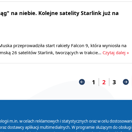
g" na niebie. Kolejne satelity Starlink już na
uska przeprowadziła start rakiety Falcon 9, która wyniosła na
emską 26 satelitów Starlink, tworzących w trakcie…
Czytaj dalej »
1
2
3
logii m.in. w celach reklamowych i statystycznych oraz w celu dostosow
 Serwisu
Organizacje Pożytku
Cyfryzacja D
raz dostawcy aplikacji multimedialnych. W programie służącym do obsługi