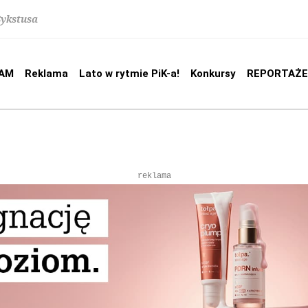
Sykstusa
AM
Reklama
Lato w rytmie PiK-a!
Konkursy
REPORTAŻE
reklama