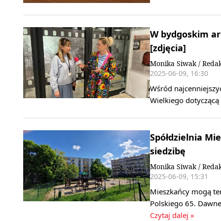
W bydgoskim ar
[zdjęcia]
Monika Siwak / Reda
2025-06-09, 16:30
Wśród najcenniejszy
Wielkiego dotyczącą
Spółdzielnia Mi
siedzibę
Monika Siwak / Reda
2025-06-09, 15:31
Mieszkańcy mogą ter
Polskiego 65. Dawne 
Czytaj dalej »