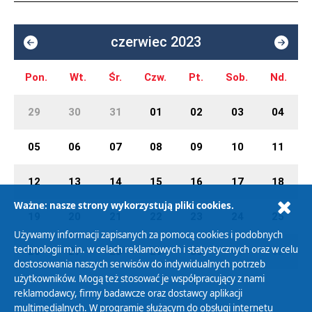
czerwiec 2023
Pon.
Wt.
Śr.
Czw.
Pt.
Sob.
Nd.
29
30
31
01
02
03
04
05
06
07
08
09
10
11
12
13
14
15
16
17
18
Ważne: nasze strony wykorzystują pliki cookies.
19
20
21
22
23
24
25
Używamy informacji zapisanych za pomocą cookies i podobnych
technologii m.in. w celach reklamowych i statystycznych oraz w celu
26
27
28
29
30
01
02
dostosowania naszych serwisów do indywidualnych potrzeb
użytkowników. Mogą też stosować je współpracujący z nami
reklamodawcy, firmy badawcze oraz dostawcy aplikacji
multimedialnych. W programie służącym do obsługi internetu