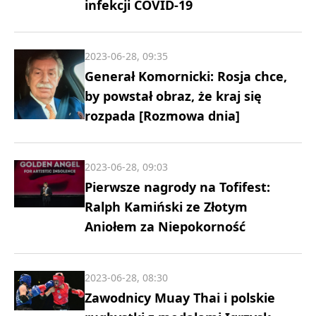
infekcji COVID-19
2023-06-28, 09:35
Generał Komornicki: Rosja chce,
by powstał obraz, że kraj się
rozpada [Rozmowa dnia]
2023-06-28, 09:03
Pierwsze nagrody na Tofifest:
Ralph Kamiński ze Złotym
Aniołem za Niepokorność
2023-06-28, 08:30
Zawodnicy Muay Thai i polskie