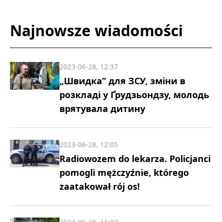
Najnowsze wiadomości
2023-06-28, 12:37
„Швидка” для ЗСУ, зміни в
розкладі у Ґрудзьондзу, молодь
врятувала дитину
2023-06-28, 12:05
Radiowozem do lekarza. Policjanci
pomogli mężczyźnie, którego
zaatakował rój os!