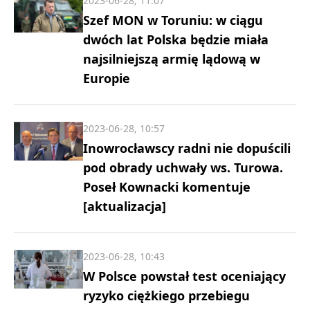
2023-06-28, 11:07
Szef MON w Toruniu: w ciągu
dwóch lat Polska będzie miała
najsilniejszą armię lądową w
Europie
2023-06-28, 10:57
Inowrocławscy radni nie dopuścili
pod obrady uchwały ws. Turowa.
Poseł Kownacki komentuje
[aktualizacja]
2023-06-28, 10:43
W Polsce powstał test oceniający
ryzyko ciężkiego przebiegu