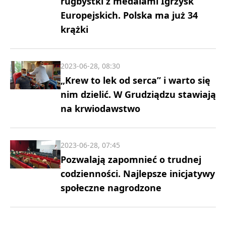
rugbystki z medalami Igrzysk
Europejskich. Polska ma już 34
krążki
2023-06-28, 08:30
„Krew to lek od serca” i warto się
nim dzielić. W Grudziądzu stawiają
na krwiodawstwo
2023-06-28, 07:45
Pozwalają zapomnieć o trudnej
codzienności. Najlepsze inicjatywy
społeczne nagrodzone