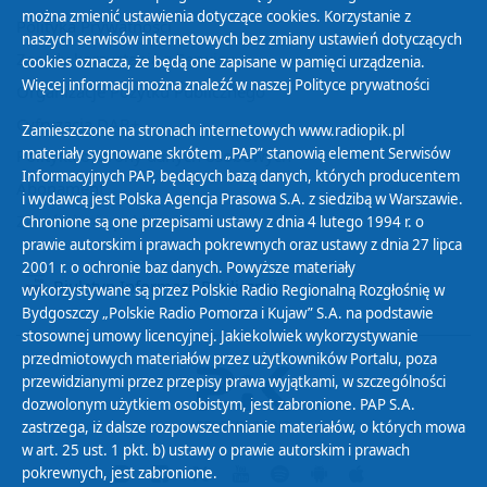
można zmienić ustawienia dotyczące cookies. Korzystanie z
Polityka Prywatności
naszych serwisów internetowych bez zmiany ustawień dotyczących
Zasady korzystania z Serwisu
cookies oznacza, że będą one zapisane w pamięci urządzenia.
Więcej informacji można znaleźć w naszej
Polityce prywatności
Organizacje Pożytku Publicznego
Cyfryzacja DAB+
Zamieszczone na stronach internetowych www.radiopik.pl
materiały sygnowane skrótem „PAP” stanowią element Serwisów
Polityka ochrony danych osobowych
Informacyjnych PAP, będących bazą danych, których producentem
Abonament
i wydawcą jest Polska Agencja Prasowa S.A. z siedzibą w Warszawie.
Zamówienia publiczne
Chronione są one przepisami ustawy z dnia 4 lutego 1994 r. o
prawie autorskim i prawach pokrewnych oraz ustawy z dnia 27 lipca
2001 r. o ochronie baz danych. Powyższe materiały
Biuletyn Informacji Publicznej
wykorzystywane są przez Polskie Radio Regionalną Rozgłośnię w
Bydgoszczy „Polskie Radio Pomorza i Kujaw” S.A. na podstawie
stosownej umowy licencyjnej. Jakiekolwiek wykorzystywanie
przedmiotowych materiałów przez użytkowników Portalu, poza
przewidzianymi przez przepisy prawa wyjątkami, w szczególności
dozwolonym użytkiem osobistym, jest zabronione. PAP S.A.
zastrzega, iż dalsze rozpowszechnianie materiałów, o których mowa
w art. 25 ust. 1 pkt. b) ustawy o prawie autorskim i prawach
pokrewnych, jest zabronione.