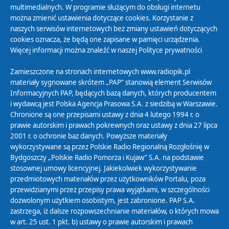
multimedialnych. W programie służącym do obsługi internetu
można zmienić ustawienia dotyczące cookies. Korzystanie z
Polityka Prywatności
naszych serwisów internetowych bez zmiany ustawień dotyczących
Zasady korzystania z Serwisu
cookies oznacza, że będą one zapisane w pamięci urządzenia.
Więcej informacji można znaleźć w naszej
Polityce prywatności
Organizacje Pożytku Publicznego
Cyfryzacja DAB+
Zamieszczone na stronach internetowych www.radiopik.pl
materiały sygnowane skrótem „PAP” stanowią element Serwisów
Polityka ochrony danych osobowych
Informacyjnych PAP, będących bazą danych, których producentem
Abonament
i wydawcą jest Polska Agencja Prasowa S.A. z siedzibą w Warszawie.
Zamówienia publiczne
Chronione są one przepisami ustawy z dnia 4 lutego 1994 r. o
prawie autorskim i prawach pokrewnych oraz ustawy z dnia 27 lipca
2001 r. o ochronie baz danych. Powyższe materiały
Biuletyn Informacji Publicznej
wykorzystywane są przez Polskie Radio Regionalną Rozgłośnię w
Bydgoszczy „Polskie Radio Pomorza i Kujaw” S.A. na podstawie
stosownej umowy licencyjnej. Jakiekolwiek wykorzystywanie
przedmiotowych materiałów przez użytkowników Portalu, poza
przewidzianymi przez przepisy prawa wyjątkami, w szczególności
dozwolonym użytkiem osobistym, jest zabronione. PAP S.A.
zastrzega, iż dalsze rozpowszechnianie materiałów, o których mowa
w art. 25 ust. 1 pkt. b) ustawy o prawie autorskim i prawach