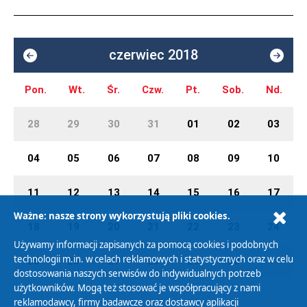
czerwiec 2018
Pon.
Wt.
Śr.
Czw.
Pt.
Sob.
Nd.
28
29
30
31
01
02
03
04
05
06
07
08
09
10
11
12
13
14
15
16
17
Ważne: nasze strony wykorzystują pliki cookies.
18
19
20
21
22
23
24
Używamy informacji zapisanych za pomocą cookies i podobnych
technologii m.in. w celach reklamowych i statystycznych oraz w celu
25
26
27
28
29
30
01
dostosowania naszych serwisów do indywidualnych potrzeb
użytkowników. Mogą też stosować je współpracujący z nami
reklamodawcy, firmy badawcze oraz dostawcy aplikacji