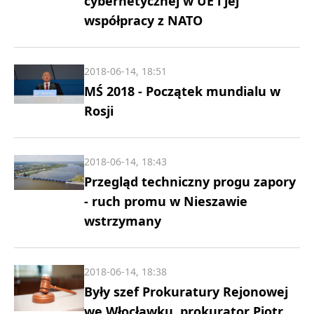
cybernetycznej w UE i jej
współpracy z NATO
2018-06-14, 18:51
MŚ 2018 - Początek mundialu w
Rosji
2018-06-14, 18:43
Przegląd techniczny progu zapory
- ruch promu w Nieszawie
wstrzymany
2018-06-14, 18:38
Były szef Prokuratury Rejonowej
we Włocławku, prokurator Piotr