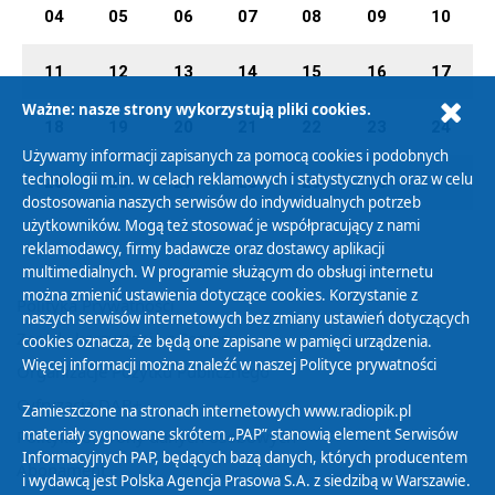
04
05
06
07
08
09
10
11
12
13
14
15
16
17
Ważne: nasze strony wykorzystują pliki cookies.
18
19
20
21
22
23
24
Używamy informacji zapisanych za pomocą cookies i podobnych
technologii m.in. w celach reklamowych i statystycznych oraz w celu
25
26
27
28
29
30
01
dostosowania naszych serwisów do indywidualnych potrzeb
użytkowników. Mogą też stosować je współpracujący z nami
reklamodawcy, firmy badawcze oraz dostawcy aplikacji
multimedialnych. W programie służącym do obsługi internetu
można zmienić ustawienia dotyczące cookies. Korzystanie z
Polityka Prywatności
naszych serwisów internetowych bez zmiany ustawień dotyczących
Zasady korzystania z Serwisu
cookies oznacza, że będą one zapisane w pamięci urządzenia.
Więcej informacji można znaleźć w naszej
Polityce prywatności
Organizacje Pożytku Publicznego
Cyfryzacja DAB+
Zamieszczone na stronach internetowych www.radiopik.pl
materiały sygnowane skrótem „PAP” stanowią element Serwisów
Polityka ochrony danych osobowych
Informacyjnych PAP, będących bazą danych, których producentem
Abonament
i wydawcą jest Polska Agencja Prasowa S.A. z siedzibą w Warszawie.