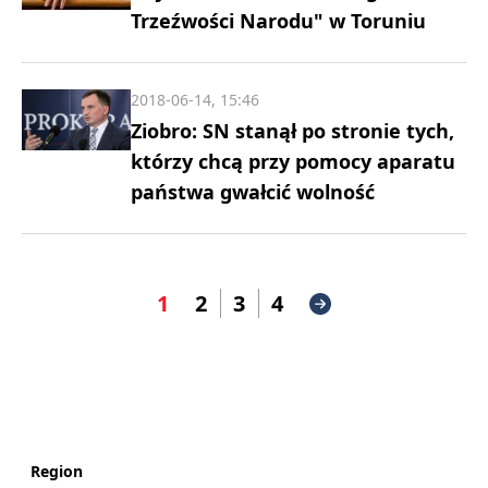
Trzeźwości Narodu" w Toruniu
2018-06-14, 15:46
Ziobro: SN stanął po stronie tych,
którzy chcą przy pomocy aparatu
państwa gwałcić wolność
1
2
3
4
Region