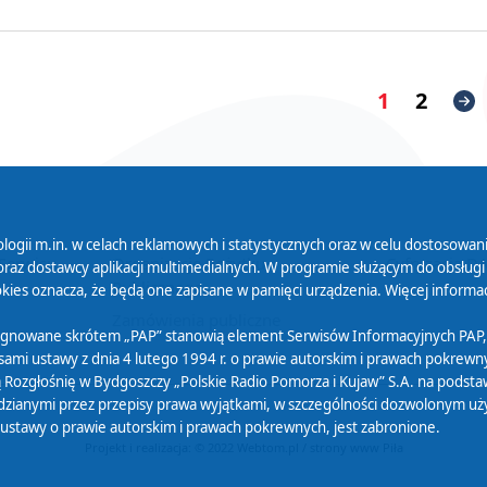
1
2
logii m.in. w celach reklamowych i statystycznych oraz w celu dostosow
 Serwisu
Organizacje Pożytku
Cyfryzacja D
raz dostawcy aplikacji multimedialnych. W programie służącym do obsługi
Publicznego
ies oznacza, że będą one zapisane w pamięci urządzenia. Więcej informac
Zamówienia publiczne
sygnowane skrótem „PAP” stanowią element Serwisów Informacyjnych PAP,
ami ustawy z dnia 4 lutego 1994 r. o prawie autorskim i prawach pokrewnyc
 Rozgłośnię w Bydgoszczy „Polskie Radio Pomorza i Kujaw” S.A. na podsta
ianymi przez przepisy prawa wyjątkami, w szczególności dozwolonym użytk
) ustawy o prawie autorskim i prawach pokrewnych, jest zabronione.
Projekt i realizacja: © 2022
Webtom.pl
/
strony www Piła