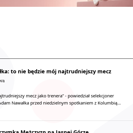
ka: to nie będzie mój najtrudniejszy mecz
owa
jtrudniejszy mecz jako trenera” - powiedział selekcjoner
i Adam Nawałka przed niedzielnym spotkaniem z Kolumbią…
rzymka Mężczyzn na Jasnej Górze