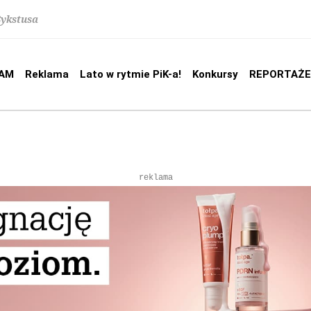
Sykstusa
AM
Reklama
Lato w rytmie PiK-a!
Konkursy
REPORTAŻE
reklama