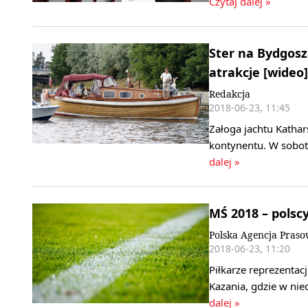
Czytaj dalej »
Ster na Bydgoszc
atrakcje [wideo]
Redakcja
2018-06-23, 11:45
Załoga jachtu Kathars
kontynentu. W sobot
dalej »
MŚ 2018 – polsc
Polska Agencja Pras
2018-06-23, 11:20
Piłkarze reprezentacj
Kazania, gdzie w ni
dalej »