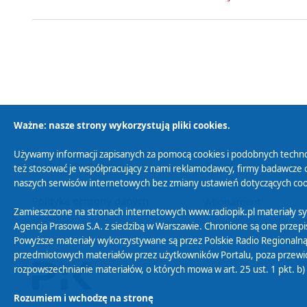
Ważne: nasze strony wykorzystują pliki cookies.
Używamy informacji zapisanych za pomocą cookies i podobnych techno
Polityka Prywatności
Zasady korzystania z
też stosować je współpracujący z nami reklamodawcy, firmy badawcze o
naszych serwisów internetowych bez zmiany ustawień dotyczących cook
Polityka ochrony danych
Abonament
Zamieszczone na stronach internetowych www.radiopik.pl materiały 
osobowych
Agencja Prasowa S.A. z siedzibą w Warszawie. Chronione są one przepis
Powyższe materiały wykorzystywane są przez Polskie Radio Regionalną
przedmiotowych materiałów przez użytkowników Portalu, poza przewidz
rozpowszechnianie materiałów, o których mowa w art. 25 ust. 1 pkt. b
Rozumiem i wchodzę na stronę