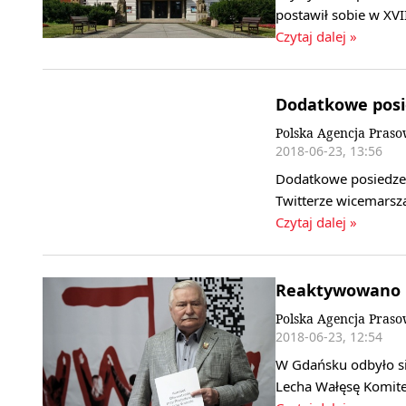
postawił sobie w XV
Czytaj dalej »
Dodatkowe posi
Polska Agencja Pras
2018-06-23, 13:56
Dodatkowe posiedzen
Twitterze wicemarsz
Czytaj dalej »
Reaktywowano K
Polska Agencja Pras
2018-06-23, 12:54
W Gdańsku odbyło si
Lecha Wałęsę Komite