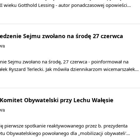
III wieku Gotthold Lessing - autor ponadczasowej opowieści…
edzenie Sejmu zwołano na środę 27 czerwca
owa
ie Sejmu zwołano na środę, 27 czerwca - poinformował na
ałek Ryszard Terlecki. Jak mówiła dziennikarzom wicemarszałek…
omitet Obywatelski przy Lechu Wałęsie
owa
ę pierwsze spotkanie reaktywowanego przez b. prezydenta
tu Obywatelskiego powołanego dla „mobilizacji obywateli'…