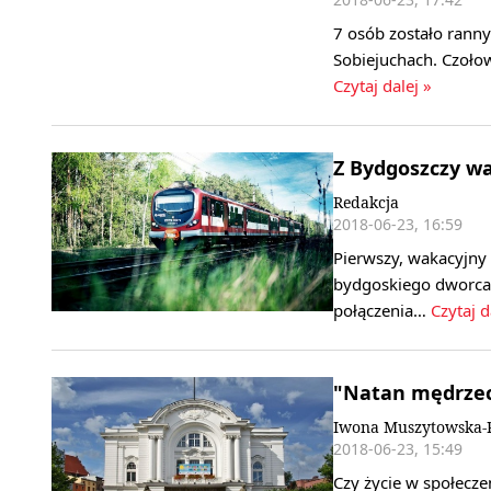
7 osób zostało rann
Sobiejuchach. Czoło
Czytaj dalej »
Z Bydgoszczy wa
Redakcja
2018-06-23, 16:59
Pierwszy, wakacyjny 
bydgoskiego dworca
połączenia…
Czytaj d
"Natan mędrzec
Iwona Muszytowska-R
2018-06-23, 15:49
Czy życie w społecze