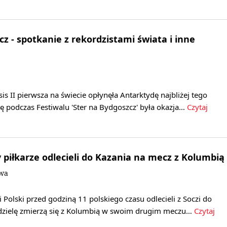
z - spotkanie z rekordzistami świata i inne
is II pierwsza na świecie opłynęła Antarktydę najbliżej tego
ę podczas Festiwalu 'Ster na Bydgoszcz' była okazja…
Czytaj
y piłkarze odlecieli do Kazania na mecz z Kolumbią
owa
i Polski przed godziną 11 polskiego czasu odlecieli z Soczi do
edzielę zmierzą się z Kolumbią w swoim drugim meczu…
Czytaj