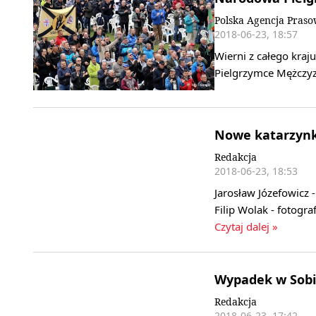
Polska Agencja Pras
2018-06-23, 18:57
Wierni z całego kraj
Pielgrzymce Mężczyz
Nowe katarzynki
Redakcja
2018-06-23, 18:53
Jarosław Józefowicz
Filip Wolak - fotogr
Czytaj dalej »
Wypadek w Sobi
Redakcja
2018-06-23, 17:42