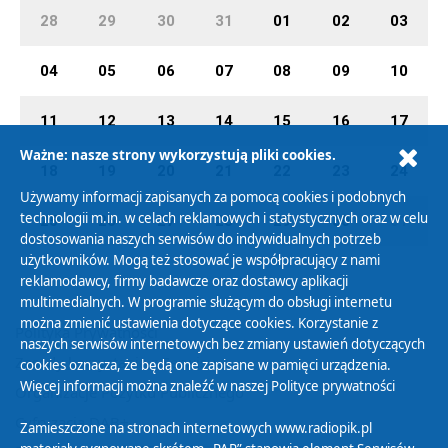
28
29
30
31
01
02
03
04
05
06
07
08
09
10
11
12
13
14
15
16
17
Ważne: nasze strony wykorzystują pliki cookies.
18
19
20
21
22
23
24
Używamy informacji zapisanych za pomocą cookies i podobnych
technologii m.in. w celach reklamowych i statystycznych oraz w celu
25
26
27
28
29
30
01
dostosowania naszych serwisów do indywidualnych potrzeb
użytkowników. Mogą też stosować je współpracujący z nami
reklamodawcy, firmy badawcze oraz dostawcy aplikacji
multimedialnych. W programie służącym do obsługi internetu
można zmienić ustawienia dotyczące cookies. Korzystanie z
Polityka Prywatności
naszych serwisów internetowych bez zmiany ustawień dotyczących
Zasady korzystania z Serwisu
cookies oznacza, że będą one zapisane w pamięci urządzenia.
Więcej informacji można znaleźć w naszej
Polityce prywatności
Organizacje Pożytku Publicznego
Cyfryzacja DAB+
Zamieszczone na stronach internetowych www.radiopik.pl