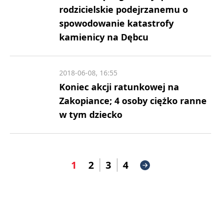
rodzicielskie podejrzanemu o
spowodowanie katastrofy
kamienicy na Dębcu
2018-06-08, 16:55
Koniec akcji ratunkowej na
Zakopiance; 4 osoby ciężko ranne
w tym dziecko
1
2
3
4