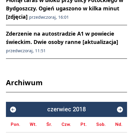
Płonął taras w bloku przy ulicy Potockiego w
Bydgoszczy. Ogień ugaszono w kilka minut
[zdjęcia]
przedwczoraj, 16:01
Zderzenie na autostradzie A1 w powiecie
świeckim. Dwie osoby ranne [aktualizacja]
przedwczoraj, 11:51
Archiwum
czerwiec 2018
Pon.
Wt.
Śr.
Czw.
Pt.
Sob.
Nd.