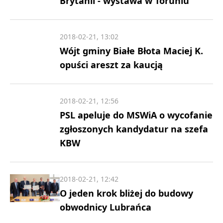
Brytanii - wystawa w Toruniu
2018-02-21, 13:02
Wójt gminy Białe Błota Maciej K.
opuści areszt za kaucją
2018-02-21, 12:56
PSL apeluje do MSWiA o wycofanie
zgłoszonych kandydatur na szefa
KBW
2018-02-21, 12:42
O jeden krok bliżej do budowy
obwodnicy Lubrańca