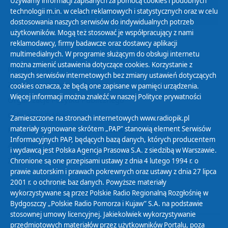
Używamy informacji zapisanych za pomocą cookies i podobnych
technologii m.in. w celach reklamowych i statystycznych oraz w celu
26
27
28
01
02
03
04
dostosowania naszych serwisów do indywidualnych potrzeb
użytkowników. Mogą też stosować je współpracujący z nami
reklamodawcy, firmy badawcze oraz dostawcy aplikacji
multimedialnych. W programie służącym do obsługi internetu
można zmienić ustawienia dotyczące cookies. Korzystanie z
Polityka Prywatności
naszych serwisów internetowych bez zmiany ustawień dotyczących
Zasady korzystania z Serwisu
cookies oznacza, że będą one zapisane w pamięci urządzenia.
Więcej informacji można znaleźć w naszej
Polityce prywatności
Organizacje Pożytku Publicznego
Cyfryzacja DAB+
Zamieszczone na stronach internetowych www.radiopik.pl
materiały sygnowane skrótem „PAP” stanowią element Serwisów
Polityka ochrony danych osobowych
Informacyjnych PAP, będących bazą danych, których producentem
Abonament
i wydawcą jest Polska Agencja Prasowa S.A. z siedzibą w Warszawie.
Zamówienia publiczne
Chronione są one przepisami ustawy z dnia 4 lutego 1994 r. o
prawie autorskim i prawach pokrewnych oraz ustawy z dnia 27 lipca
2001 r. o ochronie baz danych. Powyższe materiały
Biuletyn Informacji Publicznej
wykorzystywane są przez Polskie Radio Regionalną Rozgłośnię w
Bydgoszczy „Polskie Radio Pomorza i Kujaw” S.A. na podstawie
stosownej umowy licencyjnej. Jakiekolwiek wykorzystywanie
przedmiotowych materiałów przez użytkowników Portalu, poza