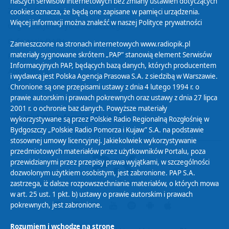
naszych serwisów internetowych bez zmiany ustawień dotyczących
Zasady korzystania z Serwisu
cookies oznacza, że będą one zapisane w pamięci urządzenia.
Więcej informacji można znaleźć w naszej
Polityce prywatności
Organizacje Pożytku Publicznego
Cyfryzacja DAB+
Zamieszczone na stronach internetowych www.radiopik.pl
materiały sygnowane skrótem „PAP” stanowią element Serwisów
Polityka ochrony danych osobowych
Informacyjnych PAP, będących bazą danych, których producentem
Abonament
i wydawcą jest Polska Agencja Prasowa S.A. z siedzibą w Warszawie.
Zamówienia publiczne
Chronione są one przepisami ustawy z dnia 4 lutego 1994 r. o
prawie autorskim i prawach pokrewnych oraz ustawy z dnia 27 lipca
2001 r. o ochronie baz danych. Powyższe materiały
Biuletyn Informacji Publicznej
wykorzystywane są przez Polskie Radio Regionalną Rozgłośnię w
Bydgoszczy „Polskie Radio Pomorza i Kujaw” S.A. na podstawie
stosownej umowy licencyjnej. Jakiekolwiek wykorzystywanie
przedmiotowych materiałów przez użytkowników Portalu, poza
przewidzianymi przez przepisy prawa wyjątkami, w szczególności
dozwolonym użytkiem osobistym, jest zabronione. PAP S.A.
zastrzega, iż dalsze rozpowszechnianie materiałów, o których mowa
w art. 25 ust. 1 pkt. b) ustawy o prawie autorskim i prawach
pokrewnych, jest zabronione.
Rozumiem i wchodzę na stronę