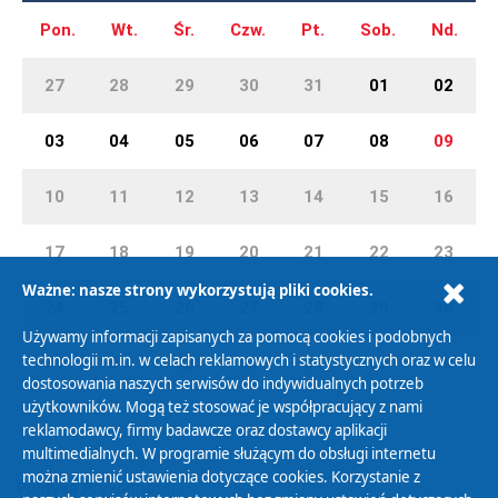
Pon.
Wt.
Śr.
Czw.
Pt.
Sob.
Nd.
27
28
29
30
31
01
02
03
04
05
06
07
08
09
10
11
12
13
14
15
16
17
18
19
20
21
22
23
Ważne: nasze strony wykorzystują pliki cookies.
24
25
26
27
28
29
30
Używamy informacji zapisanych za pomocą cookies i podobnych
technologii m.in. w celach reklamowych i statystycznych oraz w celu
31
01
02
03
04
05
06
dostosowania naszych serwisów do indywidualnych potrzeb
użytkowników. Mogą też stosować je współpracujący z nami
reklamodawcy, firmy badawcze oraz dostawcy aplikacji
multimedialnych. W programie służącym do obsługi internetu
można zmienić ustawienia dotyczące cookies. Korzystanie z
Polityka Prywatności