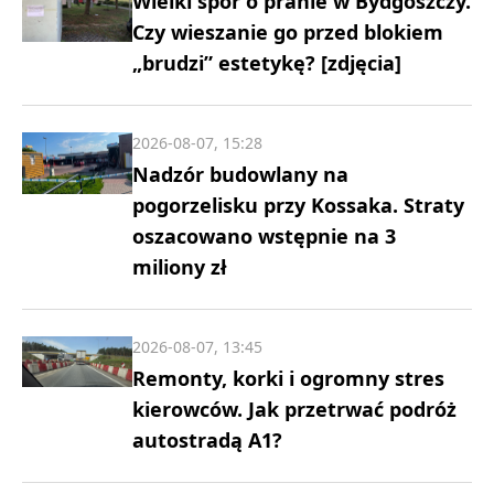
Wielki spór o pranie w Bydgoszczy.
Czy wieszanie go przed blokiem
„brudzi” estetykę? [zdjęcia]
2026-08-07, 15:28
Nadzór budowlany na
pogorzelisku przy Kossaka. Straty
oszacowano wstępnie na 3
miliony zł
2026-08-07, 13:45
Remonty, korki i ogromny stres
kierowców. Jak przetrwać podróż
autostradą A1?