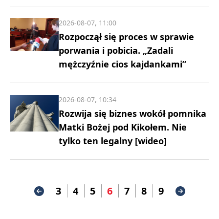
2026-08-07, 11:00
Rozpoczął się proces w sprawie
porwania i pobicia. „Zadali
mężczyźnie cios kajdankami”
2026-08-07, 10:34
Rozwija się biznes wokół pomnika
Matki Bożej pod Kikołem. Nie
tylko ten legalny [wideo]
3
4
5
6
7
8
9