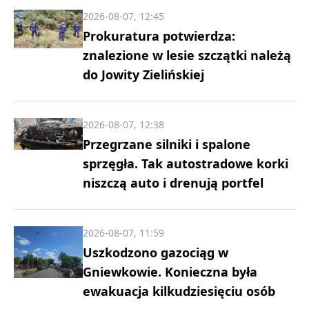
2026-08-07, 12:45
Prokuratura potwierdza:
znalezione w lesie szczątki należą
do Jowity Zielińskiej
2026-08-07, 12:38
Przegrzane silniki i spalone
sprzęgła. Tak autostradowe korki
niszczą auto i drenują portfel
2026-08-07, 11:59
Uszkodzono gazociąg w
Gniewkowie. Konieczna była
ewakuacja kilkudziesięciu osób